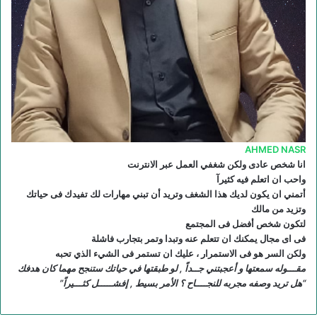
AHMED NASR
انا شخص عادى ولكن شغفي العمل عبر الانترنت
واحب ان اتعلم فيه كثيرآ
أتمني ان يكون لديك هذا الشغف وتريد أن تبني مهارات لك تفيدك فى حياتك
وتزيد من مالك
لتكون شخص أفضل فى المجتمع
فى اى مجال يمكنك ان تتعلم عنه وتبدا وتمر بتجارب فاشلة
ولكن السر هو فى الاستمرار ، عليك ان تستمر فى الشيء الذي تحبه
مقـــوله سمعتها و أعجبتني جــداً , لو طبقتها في حياتك ستنجح مهما كان هدفك
“هل تريد وصفه مجربه للنجــــاح ؟ الأمر بسيط , إفشـــــل كثـــيراً”