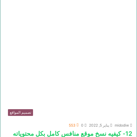
تصميم المواقع
midodiw
يناير 5, 2022
0
553
12- كيفيه نسخ موقع منافس كامل بكل محتوياته