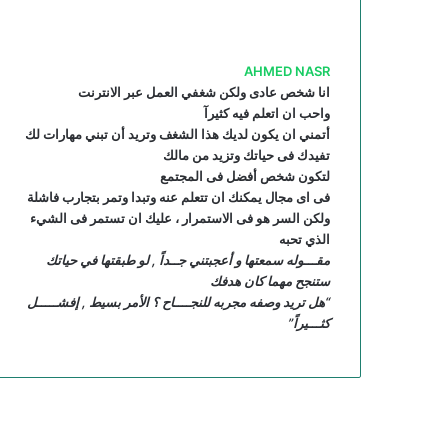
AHMED NASR
انا شخص عادى ولكن شغفي العمل عبر الانترنت
واحب ان اتعلم فيه كثيرآ
أتمني ان يكون لديك هذا الشغف وتريد أن تبني مهارات لك
تفيدك فى حياتك وتزيد من مالك
لتكون شخص أفضل فى المجتمع
فى اى مجال يمكنك ان تتعلم عنه وتبدا وتمر بتجارب فاشلة
ولكن السر هو فى الاستمرار ، عليك ان تستمر فى الشيء
الذي تحبه
مقـــوله سمعتها و أعجبتني جــداً , لو طبقتها في حياتك
ستنجح مهما كان هدفك
“هل تريد وصفه مجربه للنجــــاح ؟ الأمر بسيط , إفشـــــل
كثـــيراً”