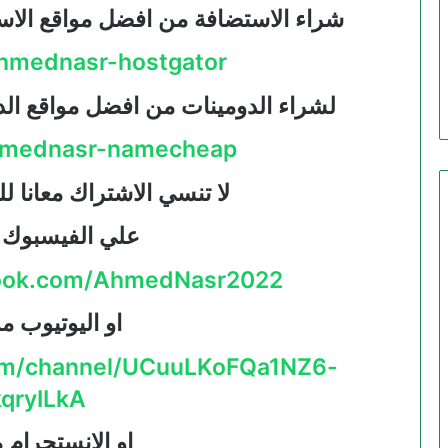
شراء الاستضافة من افضل مواقع الاس
/ahmednasr-hostgator
لشراء الدومينات من افضل مواقع الد
/ahmednasr-namecheap
لا تنسي الاشتراك معانا ل
علي الفيسبوك م
book.com/AhmedNasr2022
او اليوتيوب من
om/channel/UCuuLKoFQa1NZ6-
qryILkA
او الانستجرام م