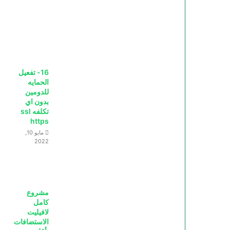
16- تفعيل
الحمايه
للدومين
بدون اي
تكلفه ssl
https
مايو 10,
2022
مشروع
كامل
لافيليت
الاستضافات