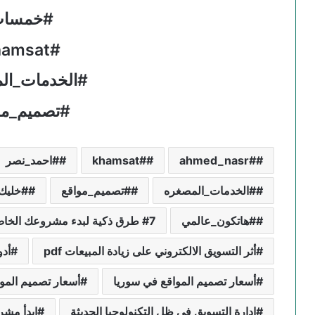
#خمسا
#khamsat
#الخدمات_ال
#تصميم_مو
#ahmed_nasr
#khamsat
#احمد_نصر
#الخدمات_المصغره
#تصميم_مواقع
#خليك
#هاتكون_عالمي
7 طرق ذكية لبدء مشروعك الخاص بجانب وظيفتك
أثر التسويق الالكتروني على زيادة المبيعات pdf
أدو
أسعار تصميم المواقع في سوريا
أسعار تصميم المو
إدارة التسويق في ظل التكنولوجيا الحديثة
ابدأ مش