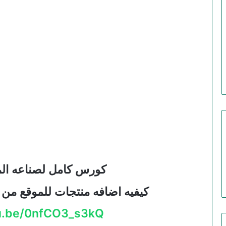
كورس كامل لصناعه المو
كيفيه اضافه منتجات للموقع من
tu.be/0nfCO3_s3kQ