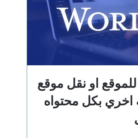
 للموقع او نقل موقع
اخري بكل محتواه