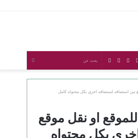
بوك
تويتر
يوتيوب
انستقرام
ملخص
بحث
الموقع
عن
RSS
للموقع او نقل موقع
خري بكل محتواه