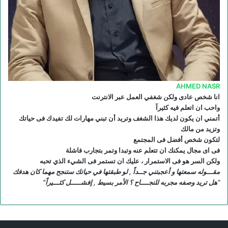
AHMED NASR
انا شخص عادى ولكن شغفي العمل عبر الانترنت
واحب ان اتعلم فيه كثيرآ
أتمني ان يكون لديك هذا الشغف وتريد أن تبني مهارات لك تفيدك فى حياتك
وتزيد من مالك
لتكون شخص أفضل فى المجتمع
فى اى مجال يمكنك ان تتعلم عنه وتبدا وتمر بتجارب فاشلة
ولكن السر هو فى الاستمرار ، عليك ان تستمر فى الشيء الذي تحبه
مقـــوله سمعتها و أعجبتني جــداً , لو طبقتها في حياتك ستنجح مهما كان هدفك
“هل تريد وصفه مجربه للنجــــاح ؟ الأمر بسيط , إفشـــــل كثـــيراً”