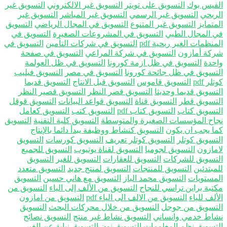
فيس بوك
التسويق على تويتر
التسويق غير الالكتروني
التسويق غير
ربحي
التسويق غير الرسمي
التسويق غير المباشر
التسويق غير
تمايز
التسويق غير المتنوع
التسويق في المجال الرياضي
التسويق
 المجال الطبي
التسويق في المشروعات الصغيرة
التسويق في
نظمات الغير ربحية pdf
التسويق في شركات التأمين
التسويق في
كة أمازون
التسويق في شركة المراعي
التسويق في صفحة
حدة
التسويق في ظل ازمة كورونا
التسويق في ظل العولمة
تسويق في ظل جائحة كورونا
التسويق في مصر
التسويق فيليب
ر pdf
التسويق قاموس
التسويق قبل الانتاج
التسويق قديما
تسويق قديما وحديثا
التسويق قصر النظر
التسويق قصير النظر
تسويق قطر
التسويق قناة
التسويق قواعد البيانات
التسويق قوقل
تسويق كتاب
التسويق كتاب pdf
التسويق كتب
التسويق كعامل
اح المؤسسات الصغيرة والمتوسطة
التسويق كلية التقنية
التسويق
ا يجب ان يكون
التسويق كنشاط ووظيفة يبدأ دائما بالإنتاج
تسويق كوتلر
التسويق كوتلر تعريف
التسويق كورسات
التسويق
مازون
التسويق لجوميا
التسويق لقناة يوتيوب
التسويق للجميع
تسويق للشركات
التسويق للعقارات
التسويق للغير
التسويق
بتدئين
التسويق للمنتجات
التسويق لمنتج جديد
التسويق متعدد
مستويات
التسويق محمد الباز
التسويق مع هاني حسين
التسويق
تبة براين تراسي للنجاح
التسويق من الألف إلى الياء
التسويق من
لف للياء
التسويق من الالف الى الياء pdf
التسويق من امازون
تسويق من جوجل
التسويق من خلال محركات البحث
التسويق
اط خدمي وانساني
التسويق نشاط غير منتج
التسويق نصائح
تسويق نظم المعلومات
التسويق نون
التسويق نيابة عن الغير