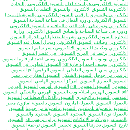
تسويق الالكتروني هو امتداد لعلم
التسويق الالكتروني والتجارة
لكترونية
التسويق الالكتروني والتسويق التقليدي
التسويق
الكتروني والتسويق الرقمي
التسويق الالكتروني والسوشيال ميديا
تسويق الالكتروني ودوره الفعال في صناعة السياحة
التسويق
الكتروني ودوره في زيادة القدرة التنافسية
التسويق الالكتروني
وره في صناعة السياحة والفنادق
التسويق الالكتروني وزارة
جارة
التسويق الالكتروني وشروط تفعيلها في الجزائر
التسويق
الكتروني وظائف
التسويق الالكتروني ومجال العمل فيه
التسويق
لكتروني ويكيبيديا
التسويق الالكتروني ياسر سليم
التسويق
الكتروني يرتبط في المزيج التسويقي في عنصر
التسويق
الكتروني يوتيوب
التسويق الالكتروني يوسف احمد ابو فارة
التسويق
لكتروني يوسف احمد ابو فارة pdf
التسويق التعاوني في التسويق
الكتروني يعني
التسويق الداخلى
التسويق الرقمي pdf
التسويق
رقمي من جوجل
التسويق الشبكي
التسويق العقارى فى مصر
تسويق العقاري
التسويق المركز
التسويق الهاتفي
التسويق
هجومي
التسويق الهجومي pdf
التسويق الهرمي
التسويق الهرمي
p
التسويق الهرمي اسلام ويب
التسويق الهرمي والشبكي
التسويق
هندسي
التسويق بالانجليزي
التسويق بالذكاء الاصطناعي
التسويق
لعمولة
التسويق بالعمولة امازون
التسويق بالعمولة امازون مصر
تسويق بالعمولة للمبتدئين
التسويق بالعمولة من جوميا
التسويق
لعمولة نون
التسويق بالمحتوى
التسويق بالمحتوى والتسويق
لمشاعر وفن كتابه الاعلانات
التسويق براين تريسي pdf
التسويق
يخ
التسويق تجارتنا
التسويق تخصص
التسويق ترجمة
التسويق