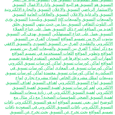
تسويق هو
التسويق هو البيع
التسويق وادارة الاعمال
التسويق
لاستثمار الرياضي
التسويق والاعلان
التسويق والتجارة الالكترونية
تسويق والدعاية والاعلان
التسويق والعلاقات العامة
التسويق
لمبيعات
التسويق والمبيعات pdf
التسويق ويكيبيديا
التسويق يؤدي
ى التلوث الثقافي
التسويق يبدأ من حيث ينتهي
التسويق يخلق
عديد من المنافع اشرح ذلك
التسويق يعمل على خداع العملاء
تسويق يعمل على خداع المستهلكين
التسويق يهدف الى
التسويق
تيوب
الربح من تصميم المواقع
السودان
الفرق بين التسويق
الكتروني والتقليدي
الفرق بين التسويق العمودي والتسويق الافقي
 ذكر امثلة ؟
الفرق بين التسويق والمبيعات
الفرق بين تصميم
مواقع وتطوير المواقع
اللغات المستخدمة في تصميم المواقع
مهارات التي يجب توافرها في الشخص المتقدم لوظيفة تصميم
مواقع
اماكن كورسات تسويق
اماكن كورسات تسويق الكتروني
اكن كورسات تسويق فى المعادى
اماكن كورسات تسويق في
إسكندرية
اماكن كورسات تسويق معتمدة
اماكن كورسات تسويق
بيعات
امتلك مشروعك الخاص
انشاء مشروع تجاري
انواع
تسويق
انواع التسويق الالكتروني
اهداف التسويق
اهداف التسويق
الكتروني
اهم كورسات تسويق
اهمية التسويق
اهمية التسويق
الكتروني
اهمية التسويق الالكتروني في زيادة مبيعات المنظمة
مية التسويق الصحي للمؤسسات الصحية؟ مع ذكر مثال مع
توضيح
ايش يعني تصميم المواقع
ايه هو التسويق الالكتروني
باقات
تسويق الالكتروني
باقات التسويق الالكتروني في السعودية
باقات
ميم المواقع
بحث تخرج عن التسويق
بحث تخرج عن التسويق