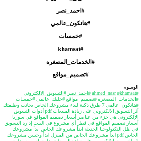
#احمد_نصر
#هاتكون_عالمي
#خمسات
#khamsat
#الخدمات_المصغره
#تصميم_مواقع
وسوم
#khamsa
#احمد_نصر
#التسويق_الالكتروني
لخدمات_المصغره
#تصميم_مواقع
#خليك_عالمي
#خمسات
اتكون_عالمي
7 طرق ذكية لبدء مشروعك الخاص بجانب وظيفتك
 التسويق الالكتروني على زيادة المبيعات pdf
أدوات التسويق
إلكتروني هي جزء من عناصر
أسعار تصميم المواقع في سوريا
عار تصميم المواقع في قطر
أي مشروع في البيت
إدارة التسويق
 ظل التكنولوجيا الحديثة
ابدأ مشروعك الخاص
ابدأ مشروعك
اص pdf
ابدأ مشروعك الخاص من المنزل
ابدأ وحسن مشروعك
ر التسويق الالكتروني على زيادة المبيعات
ادارة التسويق
ادارة