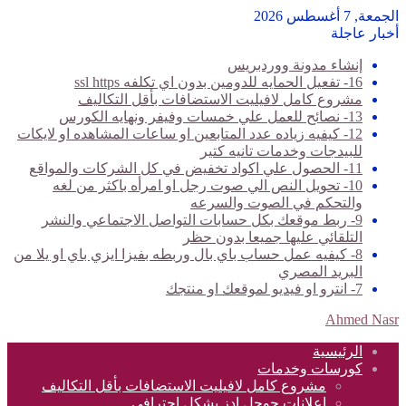
ة, 7 أغسطس 2026
بار عاجلة
إنشاء مدونة ووردبريس
16- تفعيل الحمايه للدومين بدون اي تكلفه ssl https
مشروع كامل لافيليت الاستضافات بأقل التكاليف
13- نصائح للعمل علي خمسات وفيفر ونهايه الكورس
12- كيفيه زياده عدد المتابعين او ساعات المشاهده او لايكات
للبيدجات وخدمات تانيه كتير
11- الحصول علي اكواد تخفيض في كل الشركات والمواقع
10- تحويل النص الي صوت رجل او امرأه باكثر من لغه
والتحكم في الصوت والسرعه
9- ربط موقعك بكل حسابات التواصل الاجتماعي والنشر
التلقائي عليها جميعا بدون حظر
8- كيفيه عمل حساب باي بال وربطه بفيزا ايزي باي او يلا من
البريد المصري
7- انترو او فيديو لموقعك او منتجك
Ahmed Na
الرئيسية
كورسات وخدمات
مشروع كامل لافيليت الاستضافات بأقل التكاليف
اعلانات جوجل ادز بشكل احترافي