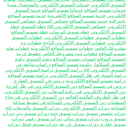
تسويق الالكتروني
خدمات التسويق الالكتروني والسوشيال ميديا
مات تصميم المواقع
خدماتنا تصميم المواقع
خدمة التسويق
الكتروني
خدمة تصميم المواقع الإلكترونية
خدمة تصميم المواقع
حترافية
خدمه تصميم المواقع
خصائص التسويق
خصائص التسويق
الكتروني
خصائص التسويق الالكتروني pdf
خطة التسويق
خطة
تسويق الالكتروني
خطة تسويق كورسات
خطة تصميم المواقع
وات التسويق
خطوات التسويق الإلكتروني
خطوات التسويق
الكتروني
خطوات التسويق الالكتروني الناجح
خطوات بدء
روعك الخاص
خطوات تصميم المواقع الالكترونية
خطوات تعلم
ميم المواقع
خطوات لبدء مشروعك الخاص
خطوط عربية
صميم المواقع
خمسات تصميم المواقع
دبلوم التسويق
دبلوم
تسويق المتكامل
دبلومة تصميم المواقع
دراسات سابقة عن
سويق الالكتروني pdf
دراسة التسويق
دراسة التسويق الالكتروني
اسة السوق في ظل التسويق الالكتروني
دراسة تصميم المواقع
اسة تصميم المواقع الالكترونية
دروس في التسويق العقاري
وس في تصميم المواقع
دور التسويق الإلكتروني في ظل كورونا
ر التسويق الالكتروني في زيادة المبيعات
دور التسويق الالكتروني
 ظل الظروف العالميه الحاليه
دور التسويق الالكتروني في نجاح
منظمات
دور التسويق الالكتروني للسياحة في تنشيط صناعة
سياحة
دورات التسويق الالكتروني
دورات التسويق والمبيعات pdf
رات تخصص تسويق
دورات تسويق جدة
دورات تسويق دبي
دورات
ويق دروب
دورات تسويق دوائي
دورات تسويق رقمي
دورات
ويق عقاري
دورات تسويق عن بعد
دورات تسويق قوقل
دورات