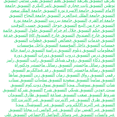
ريف
التسويق تعريفه
التسويق تعلم
التسويق تقني سامي
التسويق
طين
التسويق ثابت حجازي
التسويق ثامر البكري
التسويق جامعة
مام
التسويق جامعة الاميرة نورة
التسويق جامعة الملك سعود
تسويق جامعة الملك عبدالعزيز
التسويق جامعة النجاح
التسويق
معة ام القرى
التسويق جامعة بيرزيت
التسويق جامعة نورة
تسويق جزء من البيع
التسويق جوجل
التسويق حسب التوقيت
تسويق حكم
التسويق حلال ام حرام
التسويق حلول
التسويق خاتمة
تسويق خارج الصندوق
التسويق خارج الصندوق pdf
التسويق خدعة
تسويق خدمات
التسويق خصائص
التسويق خطوات
التسويق
سات
التسويق داخل المؤسسة
التسويق داخل مؤسسات
معلومات
التسويق دبلوم
التسويق دراسة
التسويق دراسة حالة
تسويق درس
التسويق دروب
التسويق دورات
التسويق دورة
تسويق ذكاء
التسويق رؤوف شبايك
التسويق راتب
التسويق رامز
تسويق رسائل ماجستير
التسويق رسائل ماجستير ودكتوراة
سويق رسالة ماجستير pdf
التسويق رعد عبدالكريم
التسويق
مي
التسويق رواق
التسويق زمان
التسويق زين
التسويق سابقا
تسويق سامبا
التسويق سعودة
التسويق سلبيات
التسويق سناب
ت
التسويق سوشيال ميديا
التسويق سوق دوت كوم
التسويق
ث جودين
التسويق شبكي
التسويق شرح
التسويق شركة
التسويق
وط
التسويق صعب
التسويق صناعة
التسويق طارق السويدان
تسويق طرق
التسويق عبر الانترنت
التسويق عبر الانترنت pdf
تسويق عبر البريد الإلكتروني
التسويق عبر السوشيال ميديا
تسويق عبر الفيس بوك
التسويق عبر الواتس اب مجانا
التسويق
ر واتساب
التسويق عبر وسائل التواصل الاجتماعي
التسويق على