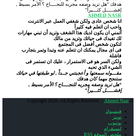
AHMED NASR
انا شخص عادى ولكن شغفي العمل عبر الانترنت
واحب ان اتعلم فيه كثيرآ
أتمني ان يكون لديك هذا الشغف وتريد أن تبني مهارات
لك تفيدك فى حياتك وتزيد من مالك
لتكون شخص أفضل فى المجتمع
فى اى مجال يمكنك ان تتعلم عنه وتبدا وتمر بتجارب
فاشلة
ولكن السر هو فى الاستمرار ، عليك ان تستمر فى
الشيء الذي تحبه
مقـــوله سمعتها و أعجبتني جــداً , لو طبقتها في حياتك
ستنجح مهما كان هدفك
“هل تريد وصفه مجربه للنجــــاح ؟ الأمر بسيط ,
إفشـــــل كثـــيراً”
Ahmed Nasr
© Copyright 2026, All Rights Reserved |
فيسبوك
تويتر
يوتيوب
انستقرام
ملخص الموقع RSS