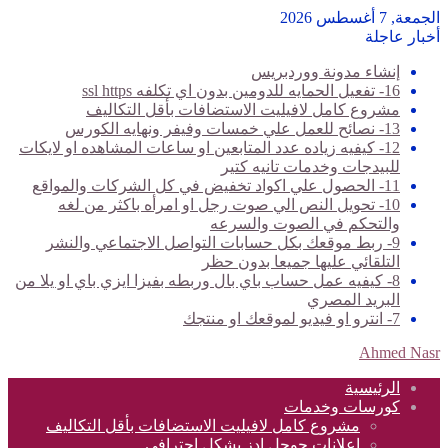
الجمعة, 7 أغسطس 2026
أخبار عاجلة
إنشاء مدونة ووردبريس
16- تفعيل الحمايه للدومين بدون اي تكلفه ssl https
مشروع كامل لافيليت الاستضافات بأقل التكاليف
13- نصائح للعمل علي خمسات وفيفر ونهايه الكورس
12- كيفيه زياده عدد المتابعين او ساعات المشاهده او لايكات
للبيدجات وخدمات تانيه كتير
11- الحصول علي اكواد تخفيض في كل الشركات والمواقع
10- تحويل النص الي صوت رجل او امرأه باكثر من لغه
والتحكم في الصوت والسرعه
9- ربط موقعك بكل حسابات التواصل الاجتماعي والنشر
التلقائي عليها جميعا بدون حظر
8- كيفيه عمل حساب باي بال وربطه بفيزا ايزي باي او يلا من
البريد المصري
7- انترو او فيديو لموقعك او منتجك
Ahmed Nasr
الرئيسية
كورسات وخدمات
مشروع كامل لافيليت الاستضافات بأقل التكاليف
اعلانات جوجل ادز بشكل احترافي