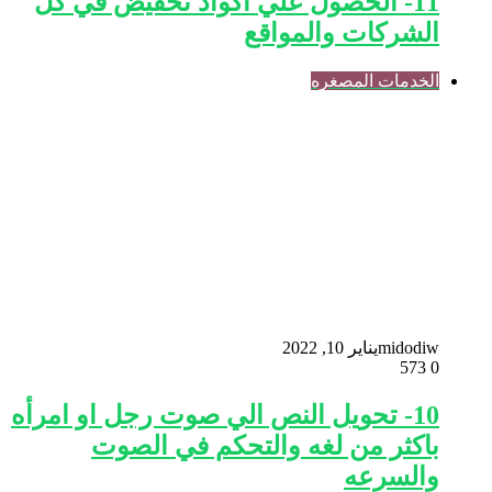
11- الحصول علي اكواد تخفيض في كل
الشركات والمواقع
الخدمات المصغره
midodiw
يناير 10, 2022
573
0
10- تحويل النص الي صوت رجل او امرأه
باكثر من لغه والتحكم في الصوت
والسرعه