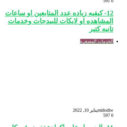
591
0
12- كيفيه زياده عدد المتابعين او ساعات
المشاهده او لايكات للبيدجات وخدمات
تانيه كتير
الخدمات المصغره
midodiw
يناير 10, 2022
597
0