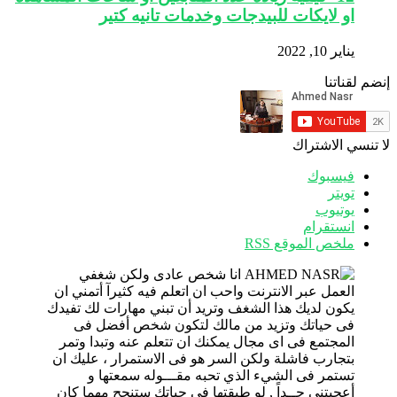
او لايكات للبيدجات وخدمات تانيه كتير
يناير 10, 2022
إنضم لقناتنا
لا تنسي الاشتراك
فيسبوك
تويتر
يوتيوب
انستقرام
ملخص الموقع RSS