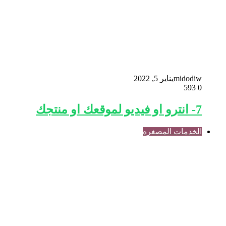
midodiw
يناير 5, 2022
593
0
7- انترو او فيديو لموقعك او منتجك
الخدمات المصغره