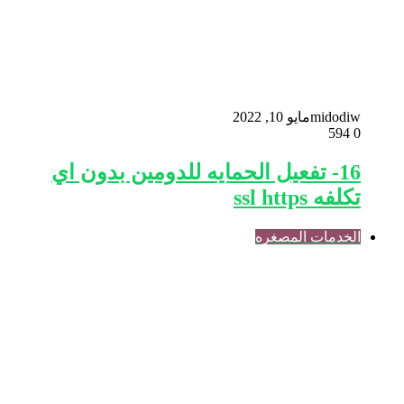
midodiw
مايو 10, 2022
594
0
16- تفعيل الحمايه للدومين بدون اي
تكلفه ssl https
الخدمات المصغره