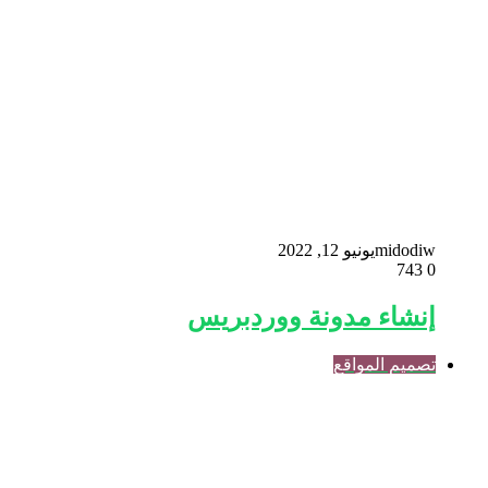
midodiw
يونيو 12, 2022
743
0
إنشاء مدونة ووردبريس
تصميم المواقع