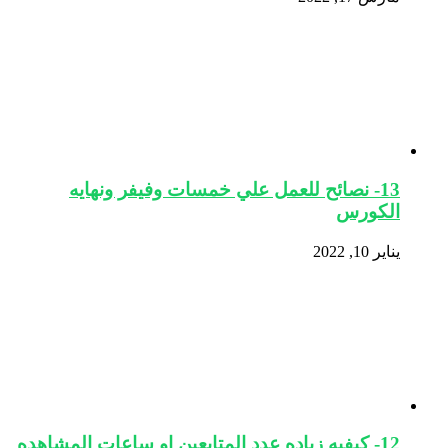
13- نصائح للعمل علي خمسات وفيفر ونهايه
الكورس
يناير 10, 2022
12- كيفيه زياده عدد المتابعين او ساعات المشاهده