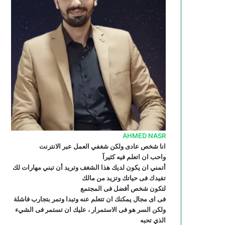
ك
ب
ر
ل
ا
م
م
و
ق
ع
R
S
AHMED NASR
S
انا شخص عادى ولكن شغفي العمل عبر الانترنت
واحب ان اتعلم فيه كثيرآ
أتمني ان يكون لديك هذا الشغف وتريد أن تبني مهارات لك
تفيدك فى حياتك وتزيد من مالك
لتكون شخص أفضل فى المجتمع
فى اى مجال يمكنك ان تتعلم عنه وتبدا وتمر بتجارب فاشلة
ولكن السر هو فى الاستمرار ، عليك ان تستمر فى الشيء
الذي تحبه