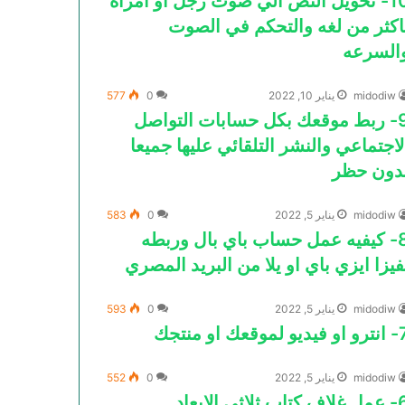
10- تحويل النص الي صوت رجل او امرأه
اكثر من لغه والتحكم في الصوت
السرعه
midodiw
يناير 10, 2022
0
577
9- ربط موقعك بكل حسابات التواصل
لاجتماعي والنشر التلقائي عليها جميعا
دون حظر
midodiw
يناير 5, 2022
0
583
8- كيفيه عمل حساب باي بال وربطه
فيزا ايزي باي او يلا من البريد المصري
midodiw
يناير 5, 2022
0
593
ديو لموقعك او منتجك
midodiw
يناير 5, 2022
0
552
كتاب ثلاثي الابعاد