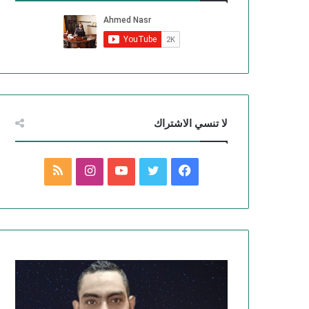
لا تنسي الاشتراك
ف
ت
ي
ا
م
ي
و
و
ن
ل
س
ي
ت
س
خ
ب
ت
ي
ت
ص
و
ر
و
ق
ا