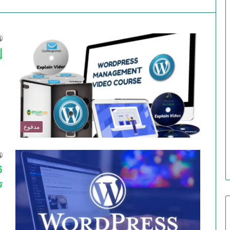
إ
مدفوع
تك