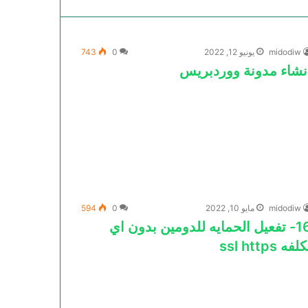
midodiw
يونيو 12, 2022
0
743
نشاء مدونة ووردبريس
midodiw
مايو 10, 2022
0
594
16- تفعيل الحمايه للدومين بدون اي
لفه ssl https