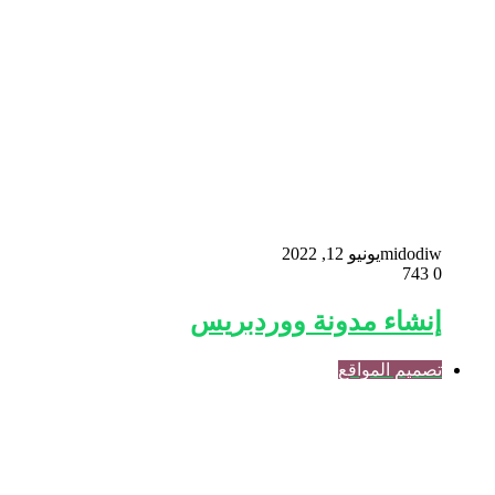
midodiw
يونيو 12, 2022
743
0
إنشاء مدونة ووردبريس
تصميم المواقع