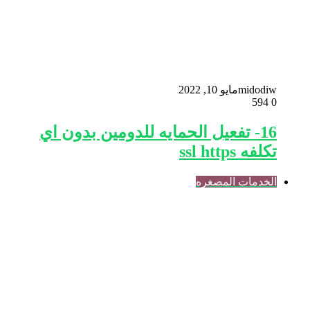
midodiw
مايو 10, 2022
594
0
16- تفعيل الحمايه للدومين بدون اي
تكلفه ssl https
الخدمات المصغره