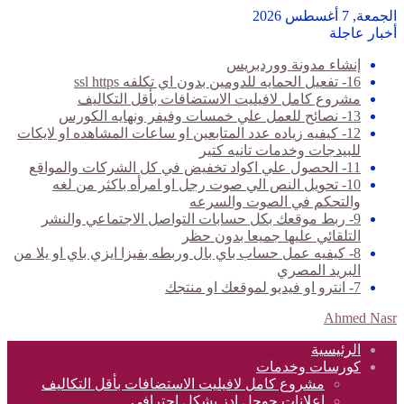
الجمعة, 7 أغسطس 2026
أخبار عاجلة
إنشاء مدونة ووردبريس
16- تفعيل الحمايه للدومين بدون اي تكلفه ssl https
مشروع كامل لافيليت الاستضافات بأقل التكاليف
13- نصائح للعمل علي خمسات وفيفر ونهايه الكورس
12- كيفيه زياده عدد المتابعين او ساعات المشاهده او لايكات
للبيدجات وخدمات تانيه كتير
11- الحصول علي اكواد تخفيض في كل الشركات والمواقع
10- تحويل النص الي صوت رجل او امرأه باكثر من لغه
والتحكم في الصوت والسرعه
9- ربط موقعك بكل حسابات التواصل الاجتماعي والنشر
التلقائي عليها جميعا بدون حظر
8- كيفيه عمل حساب باي بال وربطه بفيزا ايزي باي او يلا من
البريد المصري
7- انترو او فيديو لموقعك او منتجك
Ahmed Nasr
الرئيسية
كورسات وخدمات
مشروع كامل لافيليت الاستضافات بأقل التكاليف
اعلانات جوجل ادز بشكل احترافي