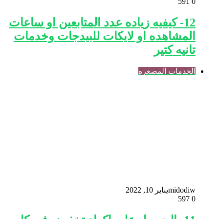
591
0
12- كيفيه زياده عدد المتابعين او ساعات
المشاهده او لايكات للبيدجات وخدمات
تانيه كتير
الخدمات المصغره
midodiw
يناير 10, 2022
597
0