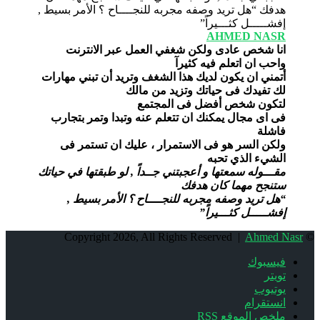
AHMED NASR
انا شخص عادى ولكن شغفي العمل عبر الانترنت
واحب ان اتعلم فيه كثيرآ
أتمني ان يكون لديك هذا الشغف وتريد أن تبني مهارات
لك تفيدك فى حياتك وتزيد من مالك
لتكون شخص أفضل فى المجتمع
فى اى مجال يمكنك ان تتعلم عنه وتبدا وتمر بتجارب
فاشلة
ولكن السر هو فى الاستمرار ، عليك ان تستمر فى
الشيء الذي تحبه
مقـــوله سمعتها و أعجبتني جــداً , لو طبقتها في حياتك
ستنجح مهما كان هدفك
“هل تريد وصفه مجربه للنجــــاح ؟ الأمر بسيط ,
إفشـــــل كثـــيراً”
Ahmed Nasr
© Copyright 2026, All Rights Reserved |
فيسبوك
تويتر
يوتيوب
انستقرام
ملخص الموقع RSS