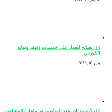
13- نصائح للعمل علي خمسات وفيفر ونهايه
الكورس
يناير 10, 2022
12- كيفيه زياده عدد المتابعين او ساعات المشاهده