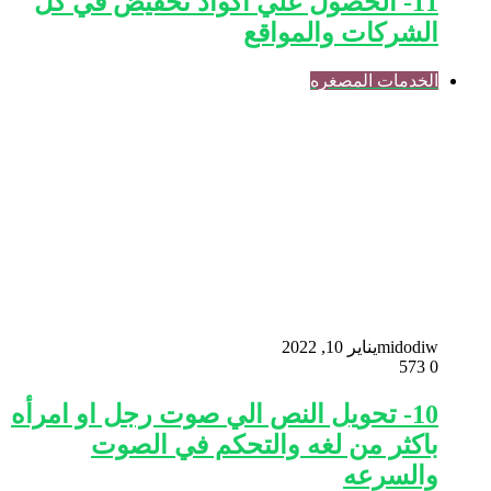
11- الحصول علي اكواد تخفيض في كل
الشركات والمواقع
الخدمات المصغره
midodiw
يناير 10, 2022
573
0
10- تحويل النص الي صوت رجل او امرأه
باكثر من لغه والتحكم في الصوت
والسرعه