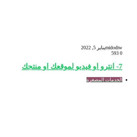
midodiw
يناير 5, 2022
593
0
7- انترو او فيديو لموقعك او منتجك
الخدمات المصغره