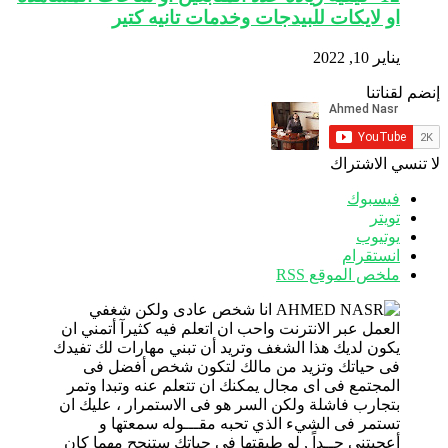
او لايكات للبيدجات وخدمات تانيه كتير
يناير 10, 2022
إنضم لقناتنا
لا تنسي الاشتراك
فيسبوك
تويتر
يوتيوب
انستقرام
ملخص الموقع RSS