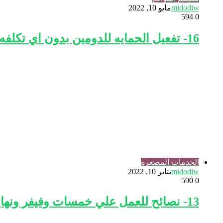
midodiw
مايو 10, 2022
594
0
16- تفعيل الحمايه للدومين بدون اي تكلفه ssl https
الخدمات المصغره
midodiw
يناير 10, 2022
590
0
13- نصائح للعمل علي خمسات وفيفر ونهايه الكورس