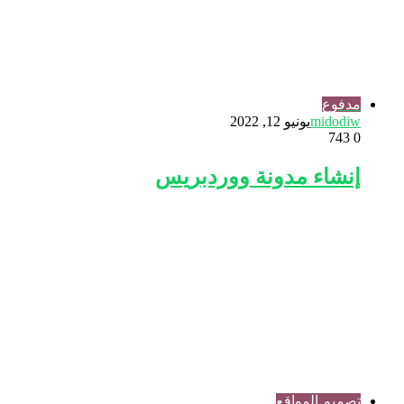
مدفوع
midodiw
يونيو 12, 2022
743
0
إنشاء مدونة ووردبريس
تصميم المواقع