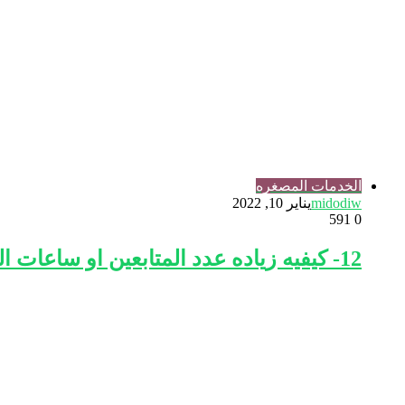
الخدمات المصغره
midodiw
يناير 10, 2022
591
0
12- كيفيه زياده عدد المتابعين او ساعات المشاهده او لايكات للبيدجات وخدمات تانيه كتير