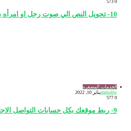
573
0
10- تحويل النص الي صوت رجل او امرأه باكثر من لغه والتحكم في الصوت والسرعه
الخدمات المصغره
midodiw
يناير 10, 2022
577
0
9- ربط موقعك بكل حسابات التواصل الاجتماعي والنشر التلقائي عليها جميعا بدون حظر