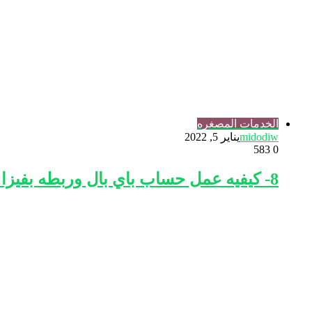
الخدمات المصغره
midodiw
يناير 5, 2022
583
0
8- كيفيه عمل حساب باي بال وربطه بفيزا ايزي باي او يلا من البريد المصري