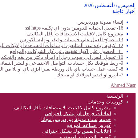
الخميس, 6 أغسطس 2026
أخبار عاجلة
إنشاء مدونة ووردبريس
16- تفعيل الحمايه للدومين بدون اي تكلفه ssl https
مشروع كامل لافيليت الاستضافات بأقل التكاليف
13- نصائح للعمل علي خمسات وفيفر ونهايه الكورس
12- كيفيه زياده عدد المتابعين او ساعات المشاهده او لايكات للبيدجات وخدمات تانيه كتير
11- الحصول علي اكواد تخفيض في كل الشركات والمواقع
10- تحويل النص الي صوت رجل او امرأه باكثر من لغه والتحكم في الصوت والسرعه
9- ربط موقعك بكل حسابات التواصل الاجتماعي والنشر التلقائي عليها جميعا بدون حظر
8- كيفيه عمل حساب باي بال وربطه بفيزا ايزي باي او يلا من البريد المصري
7- انترو او فيديو لموقعك او منتجك
Ahmed Nasr
الرئيسية
كورسات وخدمات
مشروع كامل لافيليت الاستضافات بأقل التكاليف
اعلانات جوجل ادز بشكل احترافي
خدمه إنشاء مدونة ووردبريس مجانا
كورس صناعه المواقع
اعلانات الفيس بوك بشكل احترافي
كورس الخدمات المصغره