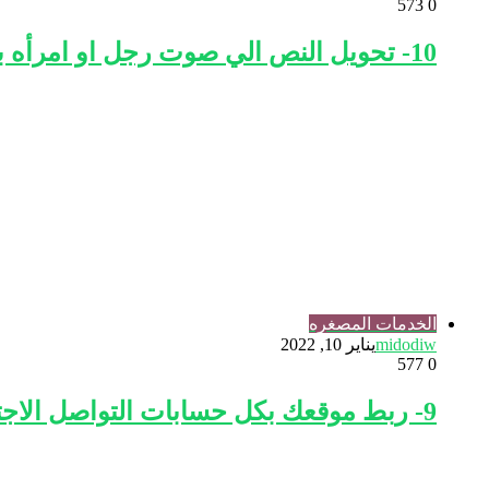
573
0
10- تحويل النص الي صوت رجل او امرأه باكثر من لغه والتحكم في الصوت والسرعه
الخدمات المصغره
midodiw
يناير 10, 2022
577
0
9- ربط موقعك بكل حسابات التواصل الاجتماعي والنشر التلقائي عليها جميعا بدون حظر