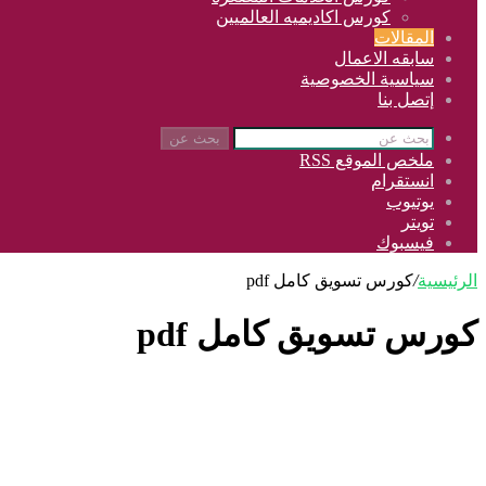
كورس اكاديميه العالميين
المقالات
سابقه الاعمال
سياسية الخصوصية
إتصل بنا
بحث عن
ملخص الموقع RSS
انستقرام
يوتيوب
تويتر
فيسبوك
الرئيسية
/
كورس تسويق كامل pdf
كورس تسويق كامل pdf