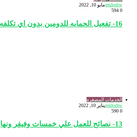
midodiw
مايو 10, 2022
594
0
16- تفعيل الحمايه للدومين بدون اي تكلفه ssl https
الخدمات المصغره
midodiw
يناير 10, 2022
590
0
13- نصائح للعمل علي خمسات وفيفر ونهايه الكورس