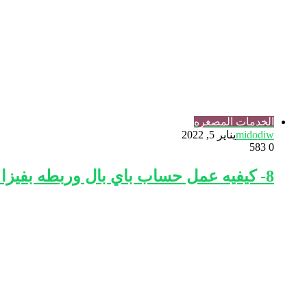
الخدمات المصغره
midodiw
يناير 5, 2022
583
0
8- كيفيه عمل حساب باي بال وربطه بفيزا ايزي باي او يلا من البريد المصري