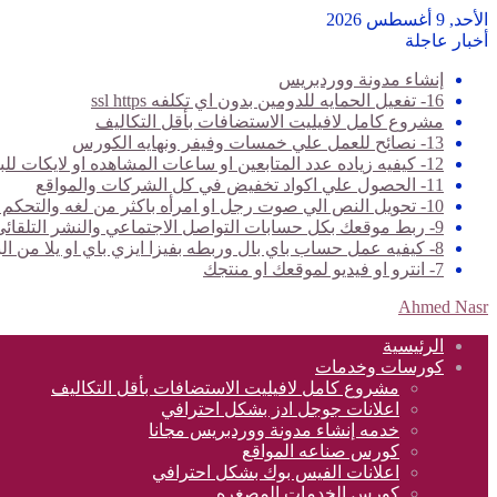
الأحد, 9 أغسطس 2026
أخبار عاجلة
إنشاء مدونة ووردبريس
16- تفعيل الحمايه للدومين بدون اي تكلفه ssl https
مشروع كامل لافيليت الاستضافات بأقل التكاليف
13- نصائح للعمل علي خمسات وفيفر ونهايه الكورس
12- كيفيه زياده عدد المتابعين او ساعات المشاهده او لايكات للبيدجات وخدمات تانيه كتير
11- الحصول علي اكواد تخفيض في كل الشركات والمواقع
10- تحويل النص الي صوت رجل او امرأه باكثر من لغه والتحكم في الصوت والسرعه
9- ربط موقعك بكل حسابات التواصل الاجتماعي والنشر التلقائي عليها جميعا بدون حظر
8- كيفيه عمل حساب باي بال وربطه بفيزا ايزي باي او يلا من البريد المصري
7- انترو او فيديو لموقعك او منتجك
Ahmed Nasr
الرئيسية
كورسات وخدمات
مشروع كامل لافيليت الاستضافات بأقل التكاليف
اعلانات جوجل ادز بشكل احترافي
خدمه إنشاء مدونة ووردبريس مجانا
كورس صناعه المواقع
اعلانات الفيس بوك بشكل احترافي
كورس الخدمات المصغره