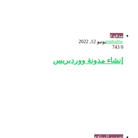
مدفوع
midodiw
يونيو 12, 2022
743
0
إنشاء مدونة ووردبريس
تصميم المواقع