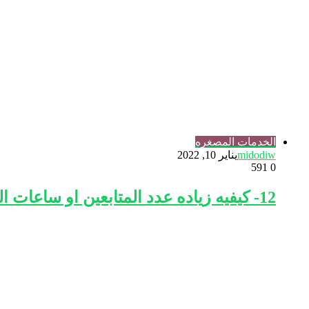
الخدمات المصغره
midodiw
يناير 10, 2022
591
0
12- كيفيه زياده عدد المتابعين او ساعات المشاهده او لايكات للبيدجات وخدمات تانيه كتير