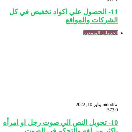
11- الحصول علي اكواد تخفيض في كل
الشركات والمواقع
الخدمات المصغره
midodiw
يناير 10, 2022
573
0
10- تحويل النص الي صوت رجل او امرأه
باكثر من لغه والتحكم في الصوت