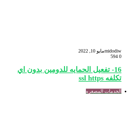
midodiw
مايو 10, 2022
594
0
16- تفعيل الحمايه للدومين بدون اي
تكلفه ssl https
الخدمات المصغره