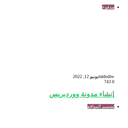
مدفوع
midodiw
يونيو 12, 2022
743
0
إنشاء مدونة ووردبريس
تصميم المواقع