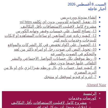
السبت, 8 أغسطس 2026
أخبار عاجلة
إنشاء مدونة ووردبريس
16- تفعيل الحمايه للدومين بدون اي تكلفه ssl https
مشروع كامل لافيليت الاستضافات بأقل التكاليف
13- نصائح للعمل علي خمسات وفيفر ونهايه الكورس
12- كيفيه زياده عدد المتابعين او ساعات المشاهده او لايكات
للبيدجات وخدمات تانيه كتير
11- الحصول علي اكواد تخفيض في كل الشركات والمواقع
10- تحويل النص الي صوت رجل او امرأه باكثر من لغه
والتحكم في الصوت والسرعه
9- ربط موقعك بكل حسابات التواصل الاجتماعي والنشر
التلقائي عليها جميعا بدون حظر
8- كيفيه عمل حساب باي بال وربطه بفيزا ايزي باي او يلا من
البريد المصري
7- انترو او فيديو لموقعك او منتجك
Ahmed Nasr
الرئيسية
كورسات وخدمات
مشروع كامل لافيليت الاستضافات بأقل التكاليف
اعلانات جوجل ادز بشكل احترافي