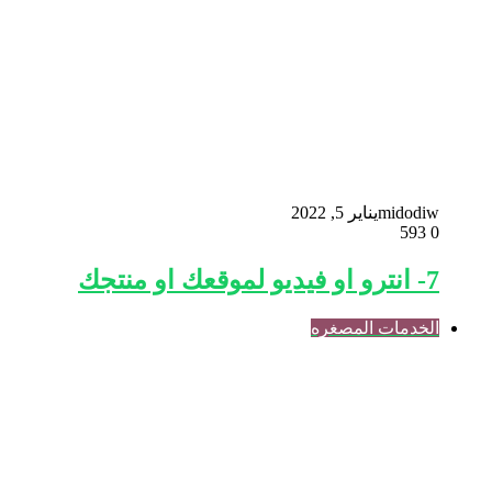
midodiw
يناير 5, 2022
593
0
7- انترو او فيديو لموقعك او منتجك
الخدمات المصغره