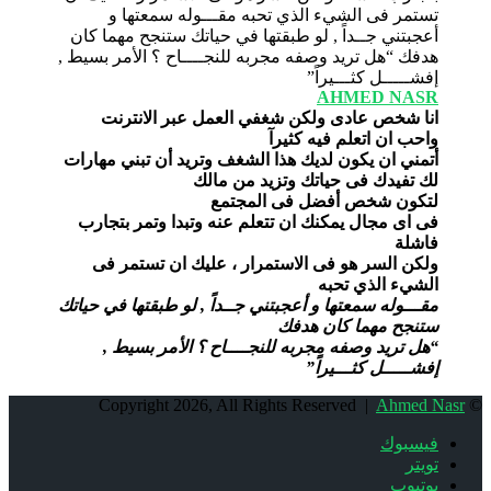
AHMED NASR
انا شخص عادى ولكن شغفي العمل عبر الانترنت
واحب ان اتعلم فيه كثيرآ
أتمني ان يكون لديك هذا الشغف وتريد أن تبني مهارات
لك تفيدك فى حياتك وتزيد من مالك
لتكون شخص أفضل فى المجتمع
فى اى مجال يمكنك ان تتعلم عنه وتبدا وتمر بتجارب
فاشلة
ولكن السر هو فى الاستمرار ، عليك ان تستمر فى
الشيء الذي تحبه
مقـــوله سمعتها و أعجبتني جــداً , لو طبقتها في حياتك
ستنجح مهما كان هدفك
“هل تريد وصفه مجربه للنجــــاح ؟ الأمر بسيط ,
إفشـــــل كثـــيراً”
Ahmed Nasr
© Copyright 2026, All Rights Reserved |
فيسبوك
تويتر
يوتيوب