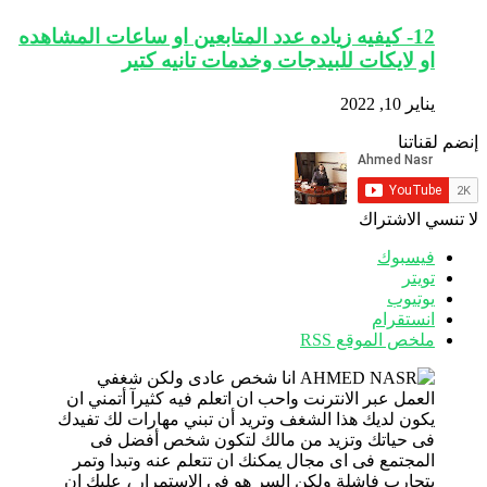
12- كيفيه زياده عدد المتابعين او ساعات المشاهده
او لايكات للبيدجات وخدمات تانيه كتير
يناير 10, 2022
إنضم لقناتنا
لا تنسي الاشتراك
فيسبوك
تويتر
يوتيوب
انستقرام
ملخص الموقع RSS