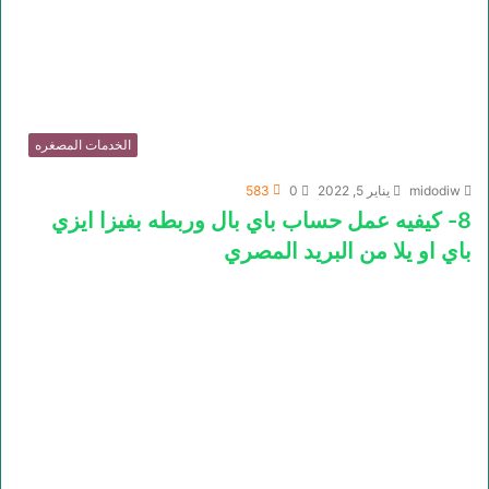
الخدمات المصغره
midodiw
يناير 5, 2022
0
583
8- كيفيه عمل حساب باي بال وربطه بفيزا ايزي
باي او يلا من البريد المصري