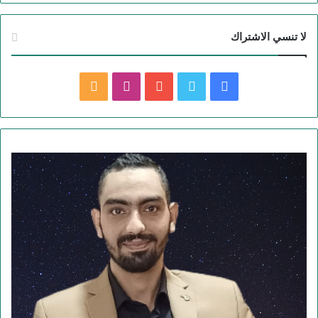
لا تنسي الاشتراك
ف
ت
ي
ا
م
ي
و
و
ن
ل
س
ي
ت
س
خ
ب
ت
ي
ت
ص
و
ر
و
ق
ا
ك
ب
ر
ل
ا
م
م
و
ق