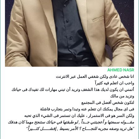
ع
R
S
S
AHMED NASR
انا شخص عادى ولكن شغفي العمل عبر الانترنت
واحب ان اتعلم فيه كثيرآ
أتمني ان يكون لديك هذا الشغف وتريد أن تبني مهارات لك تفيدك فى حياتك
وتزيد من مالك
لتكون شخص أفضل فى المجتمع
فى اى مجال يمكنك ان تتعلم عنه وتبدا وتمر بتجارب فاشلة
ولكن السر هو فى الاستمرار ، عليك ان تستمر فى الشيء الذي تحبه
مقـــوله سمعتها و أعجبتني جــداً , لو طبقتها في حياتك ستنجح مهما كان هدفك
“هل تريد وصفه مجربه للنجــــاح ؟ الأمر بسيط , إفشـــــل كثـــيراً”