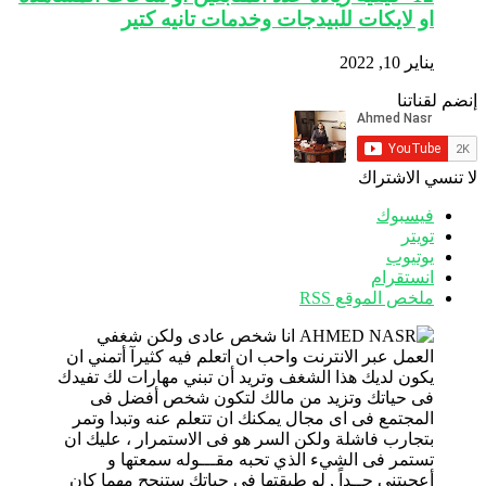
او لايكات للبيدجات وخدمات تانيه كتير
يناير 10, 2022
إنضم لقناتنا
لا تنسي الاشتراك
فيسبوك
تويتر
يوتيوب
انستقرام
ملخص الموقع RSS