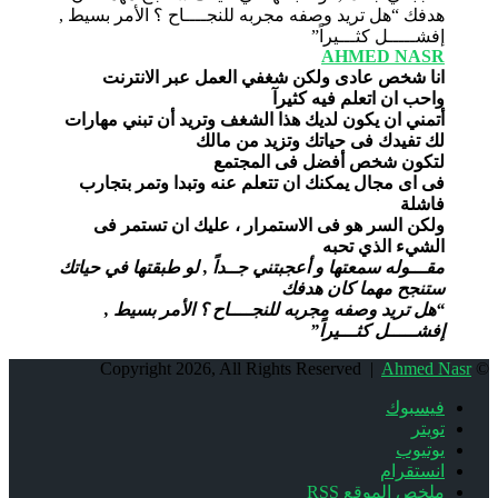
AHMED NASR
انا شخص عادى ولكن شغفي العمل عبر الانترنت
واحب ان اتعلم فيه كثيرآ
أتمني ان يكون لديك هذا الشغف وتريد أن تبني مهارات
لك تفيدك فى حياتك وتزيد من مالك
لتكون شخص أفضل فى المجتمع
فى اى مجال يمكنك ان تتعلم عنه وتبدا وتمر بتجارب
فاشلة
ولكن السر هو فى الاستمرار ، عليك ان تستمر فى
الشيء الذي تحبه
مقـــوله سمعتها و أعجبتني جــداً , لو طبقتها في حياتك
ستنجح مهما كان هدفك
“هل تريد وصفه مجربه للنجــــاح ؟ الأمر بسيط ,
إفشـــــل كثـــيراً”
Ahmed Nasr
© Copyright 2026, All Rights Reserved |
فيسبوك
تويتر
يوتيوب
انستقرام
ملخص الموقع RSS