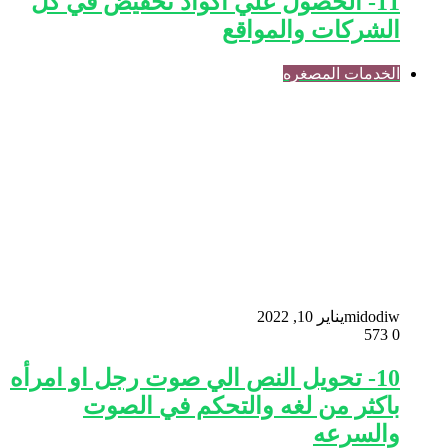
11- الحصول علي اكواد تخفيض في كل
الشركات والمواقع
الخدمات المصغره
midodiw
يناير 10, 2022
573
0
10- تحويل النص الي صوت رجل او امرأه
باكثر من لغه والتحكم في الصوت
والسرعه