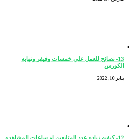
13- نصائح للعمل علي خمسات وفيفر ونهايه
الكورس
يناير 10, 2022
12- كيفيه زياده عدد المتابعين او ساعات المشاهده