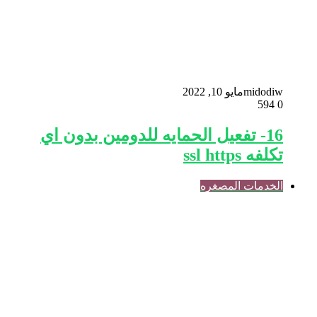
midodiw
مايو 10, 2022
594
0
16- تفعيل الحمايه للدومين بدون اي
تكلفه ssl https
الخدمات المصغره