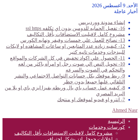
الأحد, 9 أغسطس 2026
أخبار عاجلة
إنشاء مدونة ووردبريس
16- تفعيل الحمايه للدومين بدون اي تكلفه ssl https
مشروع كامل لافيليت الاستضافات بأقل التكاليف
13- نصائح للعمل علي خمسات وفيفر ونهايه الكورس
12- كيفيه زياده عدد المتابعين او ساعات المشاهده او لايكات
للبيدجات وخدمات تانيه كتير
11- الحصول علي اكواد تخفيض في كل الشركات والمواقع
10- تحويل النص الي صوت رجل او امرأه باكثر من لغه
والتحكم في الصوت والسرعه
9- ربط موقعك بكل حسابات التواصل الاجتماعي والنشر
التلقائي عليها جميعا بدون حظر
8- كيفيه عمل حساب باي بال وربطه بفيزا ايزي باي او يلا من
البريد المصري
7- انترو او فيديو لموقعك او منتجك
Ahmed Nasr
الرئيسية
كورسات وخدمات
مشروع كامل لافيليت الاستضافات بأقل التكاليف
اعلانات جوجل ادز بشكل احترافي