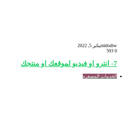
midodiw
يناير 5, 2022
593
0
7- انترو او فيديو لموقعك او منتجك
الخدمات المصغره