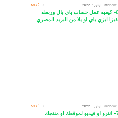
midodiw
يناير 5, 2022
0
583
8- كيفيه عمل حساب باي بال وربطه
فيزا ايزي باي او يلا من البريد المصري
midodiw
يناير 5, 2022
0
593
ديو لموقعك او منتجك