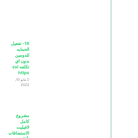
16- تفعيل
الحمايه
للدومين
بدون اي
تكلفه ssl
https
مايو 10,
2022
مشروع
كامل
لافيليت
الاستضافات