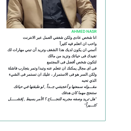
R
S
AHMED NASR
S
انا شخص عادى ولكن شغفي العمل عبر الانترنت
واحب ان اتعلم فيه كثيرآ
أتمني ان يكون لديك هذا الشغف وتريد أن تبني مهارات لك
تفيدك فى حياتك وتزيد من مالك
لتكون شخص أفضل فى المجتمع
فى اى مجال يمكنك ان تتعلم عنه وتبدا وتمر بتجارب فاشلة
ولكن السر هو فى الاستمرار ، عليك ان تستمر فى الشيء
الذي تحبه
مقـــوله سمعتها و أعجبتني جــداً , لو طبقتها في حياتك
ستنجح مهما كان هدفك
“هل تريد وصفه مجربه للنجــــاح ؟ الأمر بسيط , إفشـــــل
كثـــيراً”