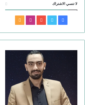
لا تنسي الاشتراك
ف
ت
ي
ا
م
ي
و
و
ن
ل
س
ي
ت
س
خ
ب
ت
ي
ت
ص
و
ر
و
ق
ا
ك
ب
ر
ل
ا
م
م
و
ق
ع