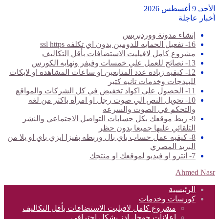
الأحد, 9 أغسطس 2026
أخبار عاجلة
إنشاء مدونة ووردبريس
16- تفعيل الحمايه للدومين بدون اي تكلفه ssl https
مشروع كامل لافيليت الاستضافات بأقل التكاليف
13- نصائح للعمل علي خمسات وفيفر ونهايه الكورس
12- كيفيه زياده عدد المتابعين او ساعات المشاهده او لايكات
للبيدجات وخدمات تانيه كتير
11- الحصول علي اكواد تخفيض في كل الشركات والمواقع
10- تحويل النص الي صوت رجل او امرأه باكثر من لغه
والتحكم في الصوت والسرعه
9- ربط موقعك بكل حسابات التواصل الاجتماعي والنشر
التلقائي عليها جميعا بدون حظر
8- كيفيه عمل حساب باي بال وربطه بفيزا ايزي باي او يلا من
البريد المصري
7- انترو او فيديو لموقعك او منتجك
Ahmed Nasr
الرئيسية
كورسات وخدمات
مشروع كامل لافيليت الاستضافات بأقل التكاليف
اعلانات جوجل ادز بشكل احترافي