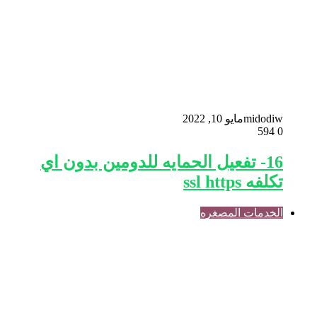
midodiw
مايو 10, 2022
594
0
16- تفعيل الحمايه للدومين بدون اي
تكلفه ssl https
الخدمات المصغره