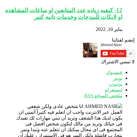
12- كيفيه زياده عدد المتابعين او ساعات المشاهده
او لايكات للبيدجات وخدمات تانيه كتير
يناير 10, 2022
إنضم لقناتنا
لا تنسي الاشتراك
فيسبوك
تويتر
يوتيوب
انستقرام
ملخص الموقع RSS