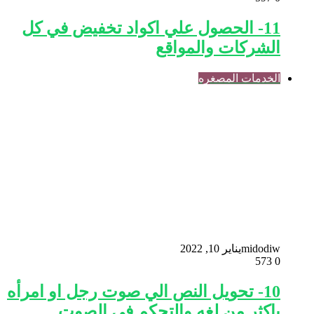
11- الحصول علي اكواد تخفيض في كل
الشركات والمواقع
الخدمات المصغره
midodiw
يناير 10, 2022
573
0
10- تحويل النص الي صوت رجل او امرأه
باكثر من لغه والتحكم في الصوت