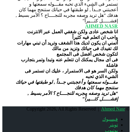
AHMED NASR
انا شخص عادى ولكن شغفي العمل عبر الانترنت
واحب ان اتعلم فيه كثيرآ
أتمني ان يكون لديك هذا الشغف وتريد أن تبني مهارات
لك تفيدك فى حياتك وتزيد من مالك
لتكون شخص أفضل فى المجتمع
فى اى مجال يمكنك ان تتعلم عنه وتبدا وتمر بتجارب
فاشلة
ولكن السر هو فى الاستمرار ، عليك ان تستمر فى
الشيء الذي تحبه
مقـــوله سمعتها و أعجبتني جــداً , لو طبقتها في حياتك
ستنجح مهما كان هدفك
“هل تريد وصفه مجربه للنجــــاح ؟ الأمر بسيط ,
إفشـــــل كثـــيراً”
Ahmed Nasr
© Copyright 2026, All Rights Reserved |
فيسبوك
تويتر
يوتيوب