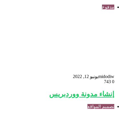
مدفوع
midodiw
يونيو 12, 2022
743
0
إنشاء مدونة ووردبريس
تصميم المواقع