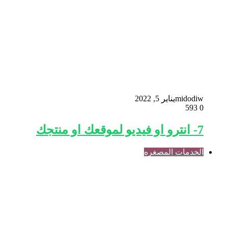
midodiw
يناير 5, 2022
593
0
7- انترو او فيديو لموقعك او منتجك
الخدمات المصغره