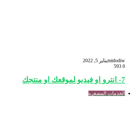
midodiw
يناير 5, 2022
593
0
7- انترو او فيديو لموقعك او منتجك
الخدمات المصغره