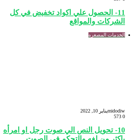
11- الحصول علي اكواد تخفيض في كل
الشركات والمواقع
الخدمات المصغره
midodiw
يناير 10, 2022
573
0
10- تحويل النص الي صوت رجل او امرأه
باكثر من لغه والتحكم في الصوت