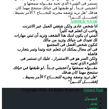
AHMED NASR
انا شخص عادى ولكن شغفي العمل عبر الانترنت
واحب ان اتعلم فيه كثيرآ
أتمني ان يكون لديك هذا الشغف وتريد أن تبني مهارات
لك تفيدك فى حياتك وتزيد من مالك
لتكون شخص أفضل فى المجتمع
فى اى مجال يمكنك ان تتعلم عنه وتبدا وتمر بتجارب
فاشلة
ولكن السر هو فى الاستمرار ، عليك ان تستمر فى
الشيء الذي تحبه
مقـــوله سمعتها و أعجبتني جــداً , لو طبقتها في حياتك
ستنجح مهما كان هدفك
“هل تريد وصفه مجربه للنجــــاح ؟ الأمر بسيط ,
إفشـــــل كثـــيراً”
Ahmed Nasr
© Copyright 2026, All Rights Reserved |
فيسبوك
تويتر
يوتيوب