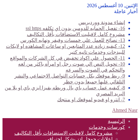
الإثنين, 10 أغسطس 2026
أخبار عاجلة
إنشاء مدونة ووردبريس
16- تفعيل الحمايه للدومين بدون اي تكلفه ssl https
مشروع كامل لافيليت الاستضافات بأقل التكاليف
13- نصائح للعمل علي خمسات وفيفر ونهايه الكورس
12- كيفيه زياده عدد المتابعين او ساعات المشاهده او لايكات
للبيدجات وخدمات تانيه كتير
11- الحصول علي اكواد تخفيض في كل الشركات والمواقع
10- تحويل النص الي صوت رجل او امرأه باكثر من لغه
والتحكم في الصوت والسرعه
9- ربط موقعك بكل حسابات التواصل الاجتماعي والنشر
التلقائي عليها جميعا بدون حظر
8- كيفيه عمل حساب باي بال وربطه بفيزا ايزي باي او يلا من
البريد المصري
7- انترو او فيديو لموقعك او منتجك
Ahmed Nasr
الرئيسية
كورسات وخدمات
مشروع كامل لافيليت الاستضافات بأقل التكاليف
اعلانات جوجل ادز بشكل احترافي