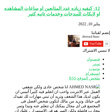
12- كيفيه زياده عدد المتابعين او ساعات المشاهده
او لايكات للبيدجات وخدمات تانيه كتير
يناير 10, 2022
إنضم لقناتنا
لا تنسي الاشتراك
فيسبوك
تويتر
يوتيوب
انستقرام
ملخص الموقع RSS