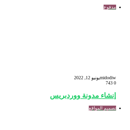
مدفوع
midodiw
يونيو 12, 2022
743
0
إنشاء مدونة ووردبريس
تصميم المواقع