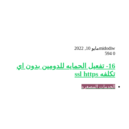
midodiw
مايو 10, 2022
594
0
16- تفعيل الحمايه للدومين بدون اي
تكلفه ssl https
الخدمات المصغره