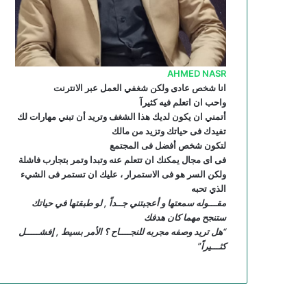
R
S
AHMED NASR
S
انا شخص عادى ولكن شغفي العمل عبر الانترنت
واحب ان اتعلم فيه كثيرآ
أتمني ان يكون لديك هذا الشغف وتريد أن تبني مهارات لك
تفيدك فى حياتك وتزيد من مالك
لتكون شخص أفضل فى المجتمع
فى اى مجال يمكنك ان تتعلم عنه وتبدا وتمر بتجارب فاشلة
ولكن السر هو فى الاستمرار ، عليك ان تستمر فى الشيء
الذي تحبه
مقـــوله سمعتها و أعجبتني جــداً , لو طبقتها في حياتك
ستنجح مهما كان هدفك
“هل تريد وصفه مجربه للنجــــاح ؟ الأمر بسيط , إفشـــــل
كثـــيراً”