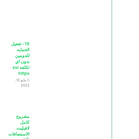
16- تفعيل
الحمايه
للدومين
بدون اي
تكلفه ssl
https
مايو 10,
2022
مشروع
كامل
لافيليت
الاستضافات