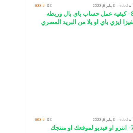
midodiw
يناير 5, 2022
0
583
8- كيفيه عمل حساب باي بال وربطه
فيزا ايزي باي او يلا من البريد المصري
midodiw
يناير 5, 2022
0
593
ديو لموقعك او منتجك