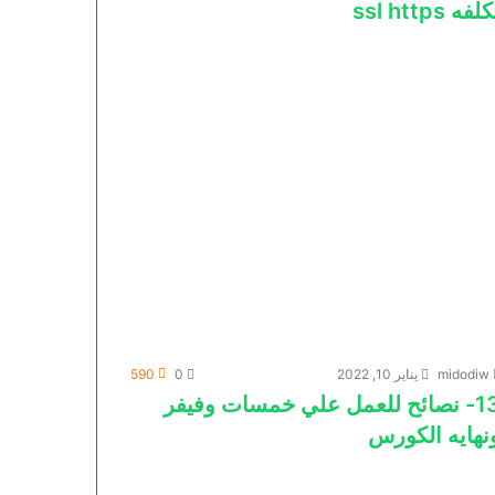
لفه ssl https
midodiw
يناير 10, 2022
0
590
13- نصائح للعمل علي خمسات وفيفر
نهايه الكورس