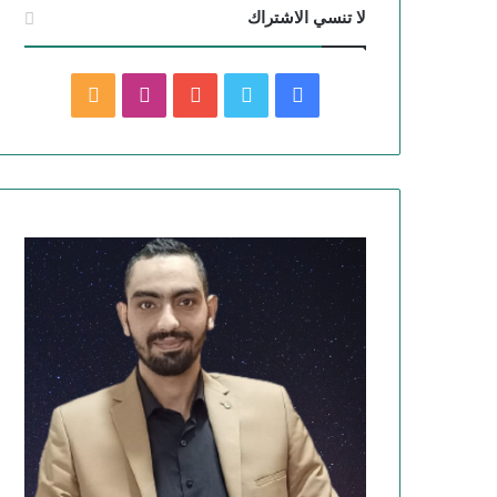
لا تنسي الاشتراك
ف
ت
ي
ا
م
ي
و
و
ن
ل
س
ي
ت
س
خ
ب
ت
ي
ت
ص
و
ر
و
ق
ا
ك
ب
ر
ل
ا
م
م
و
ق
ع