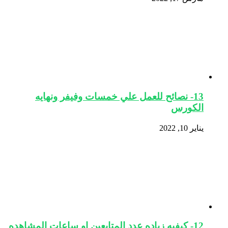
13- نصائح للعمل علي خمسات وفيفر ونهايه
الكورس
يناير 10, 2022
12- كيفيه زياده عدد المتابعين او ساعات المشاهده