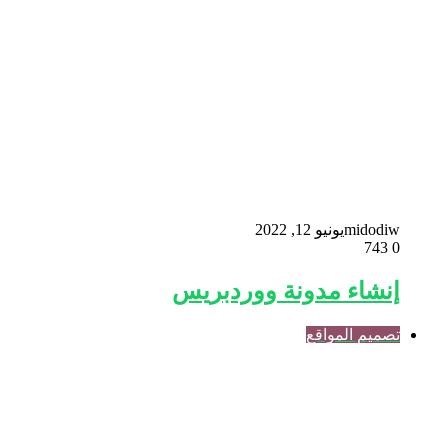
midodiw
يونيو 12, 2022
743
0
إنشاء مدونة ووردبريس
تصميم المواقع