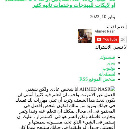
او لايكات للبيدجات وخدمات تانيه كتير
يناير 10, 2022
إنضم لقناتنا
لا تنسي الاشتراك
فيسبوك
تويتر
يوتيوب
انستقرام
ملخص الموقع RSS