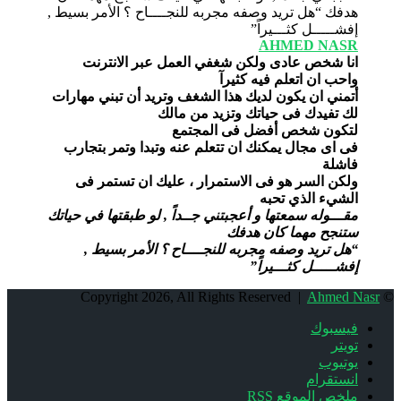
AHMED NASR
انا شخص عادى ولكن شغفي العمل عبر الانترنت
واحب ان اتعلم فيه كثيرآ
أتمني ان يكون لديك هذا الشغف وتريد أن تبني مهارات
لك تفيدك فى حياتك وتزيد من مالك
لتكون شخص أفضل فى المجتمع
فى اى مجال يمكنك ان تتعلم عنه وتبدا وتمر بتجارب
فاشلة
ولكن السر هو فى الاستمرار ، عليك ان تستمر فى
الشيء الذي تحبه
مقـــوله سمعتها و أعجبتني جــداً , لو طبقتها في حياتك
ستنجح مهما كان هدفك
“هل تريد وصفه مجربه للنجــــاح ؟ الأمر بسيط ,
إفشـــــل كثـــيراً”
Ahmed Nasr
© Copyright 2026, All Rights Reserved |
فيسبوك
تويتر
يوتيوب
انستقرام
ملخص الموقع RSS