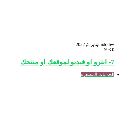
midodiw
يناير 5, 2022
593
0
7- انترو او فيديو لموقعك او منتجك
الخدمات المصغره