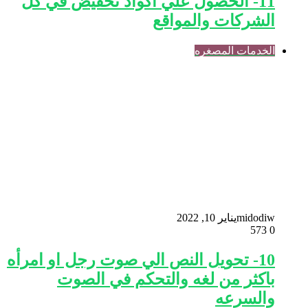
11- الحصول علي اكواد تخفيض في كل
الشركات والمواقع
الخدمات المصغره
midodiw
يناير 10, 2022
573
0
10- تحويل النص الي صوت رجل او امرأه
باكثر من لغه والتحكم في الصوت
والسرعه