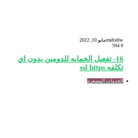
midodiw
مايو 10, 2022
594
0
16- تفعيل الحمايه للدومين بدون اي
تكلفه ssl https
الخدمات المصغره