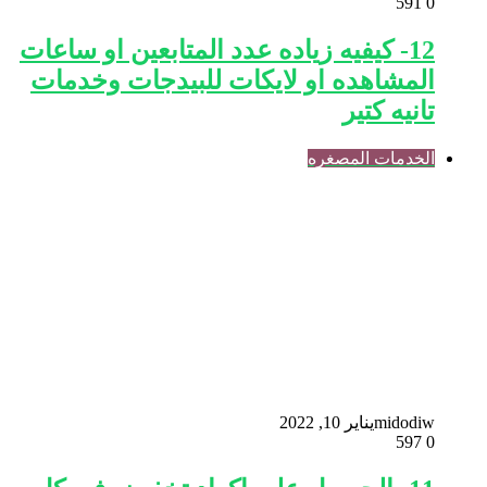
591
0
12- كيفيه زياده عدد المتابعين او ساعات
المشاهده او لايكات للبيدجات وخدمات
تانيه كتير
الخدمات المصغره
midodiw
يناير 10, 2022
597
0