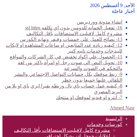
الأحد, 9 أغسطس 2026
أخبار عاجلة
إنشاء مدونة ووردبريس
16- تفعيل الحمايه للدومين بدون اي تكلفه ssl https
مشروع كامل لافيليت الاستضافات بأقل التكاليف
13- نصائح للعمل علي خمسات وفيفر ونهايه الكورس
12- كيفيه زياده عدد المتابعين او ساعات المشاهده او لايكات
للبيدجات وخدمات تانيه كتير
11- الحصول علي اكواد تخفيض في كل الشركات والمواقع
10- تحويل النص الي صوت رجل او امرأه باكثر من لغه
والتحكم في الصوت والسرعه
9- ربط موقعك بكل حسابات التواصل الاجتماعي والنشر
التلقائي عليها جميعا بدون حظر
8- كيفيه عمل حساب باي بال وربطه بفيزا ايزي باي او يلا من
البريد المصري
7- انترو او فيديو لموقعك او منتجك
Ahmed Nasr
الرئيسية
كورسات وخدمات
مشروع كامل لافيليت الاستضافات بأقل التكاليف
اعلانات جوجل ادز بشكل احترافي