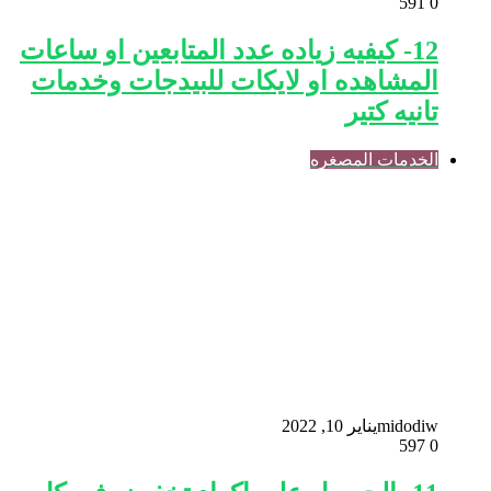
591
0
12- كيفيه زياده عدد المتابعين او ساعات
المشاهده او لايكات للبيدجات وخدمات
تانيه كتير
الخدمات المصغره
midodiw
يناير 10, 2022
597
0