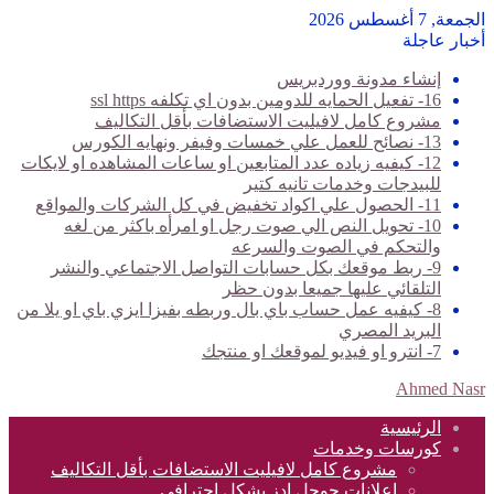
الجمعة, 7 أغسطس 2026
أخبار عاجلة
إنشاء مدونة ووردبريس
16- تفعيل الحمايه للدومين بدون اي تكلفه ssl https
مشروع كامل لافيليت الاستضافات بأقل التكاليف
13- نصائح للعمل علي خمسات وفيفر ونهايه الكورس
12- كيفيه زياده عدد المتابعين او ساعات المشاهده او لايكات
للبيدجات وخدمات تانيه كتير
11- الحصول علي اكواد تخفيض في كل الشركات والمواقع
10- تحويل النص الي صوت رجل او امرأه باكثر من لغه
والتحكم في الصوت والسرعه
9- ربط موقعك بكل حسابات التواصل الاجتماعي والنشر
التلقائي عليها جميعا بدون حظر
8- كيفيه عمل حساب باي بال وربطه بفيزا ايزي باي او يلا من
البريد المصري
7- انترو او فيديو لموقعك او منتجك
Ahmed Nasr
الرئيسية
كورسات وخدمات
مشروع كامل لافيليت الاستضافات بأقل التكاليف
اعلانات جوجل ادز بشكل احترافي