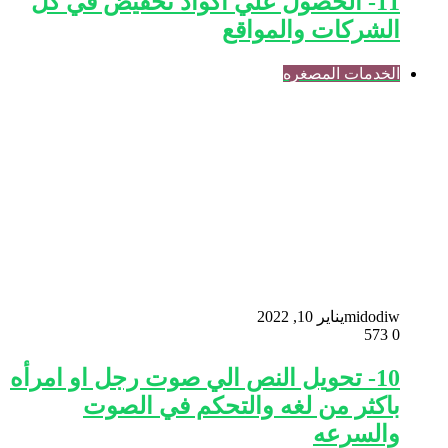
11- الحصول علي اكواد تخفيض في كل
الشركات والمواقع
الخدمات المصغره
midodiw
يناير 10, 2022
573
0
10- تحويل النص الي صوت رجل او امرأه
باكثر من لغه والتحكم في الصوت
والسرعه