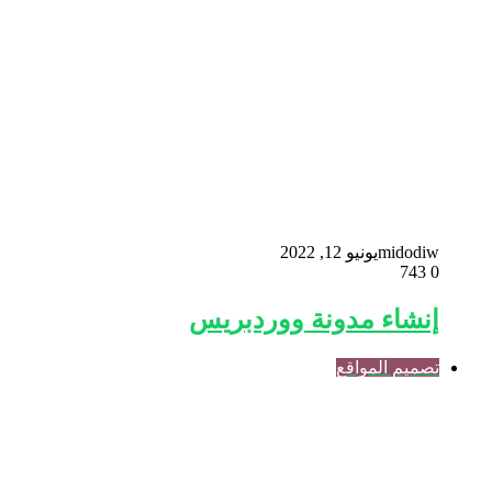
midodiw
يونيو 12, 2022
743
0
إنشاء مدونة ووردبريس
تصميم المواقع