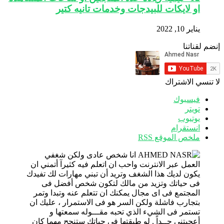
او لايكات للبيدجات وخدمات تانيه كتير
يناير 10, 2022
إنضم لقناتنا
لا تنسي الاشتراك
فيسبوك
تويتر
يوتيوب
انستقرام
ملخص الموقع RSS