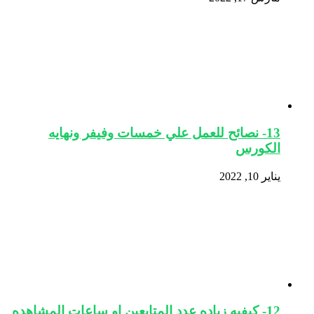
13- نصائح للعمل علي خمسات وفيفر ونهايه
الكورس
يناير 10, 2022
12- كيفيه زياده عدد المتابعين او ساعات المشاهده