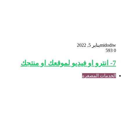
midodiw
يناير 5, 2022
593
0
7- انترو او فيديو لموقعك او منتجك
الخدمات المصغره