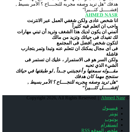
AHMED NASR
انا شخص عادى ولكن شغفي العمل عبر الانترنت
واحب ان اتعلم فيه كثيرآ
أتمني ان يكون لديك هذا الشغف وتريد أن تبني مهارات
لك تفيدك فى حياتك وتزيد من مالك
لتكون شخص أفضل فى المجتمع
فى اى مجال يمكنك ان تتعلم عنه وتبدا وتمر بتجارب
فاشلة
ولكن السر هو فى الاستمرار ، عليك ان تستمر فى
الشيء الذي تحبه
مقـــوله سمعتها و أعجبتني جــداً , لو طبقتها في حياتك
ستنجح مهما كان هدفك
“هل تريد وصفه مجربه للنجــــاح ؟ الأمر بسيط ,
إفشـــــل كثـــيراً”
Ahmed Nasr
© Copyright 2026, All Rights Reserved |
فيسبوك
تويتر
يوتيوب
انستقرام
ملخص الموقع RSS