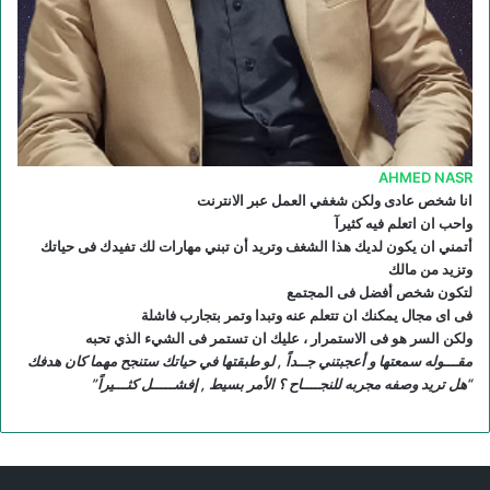
R
S
S
AHMED NASR
انا شخص عادى ولكن شغفي العمل عبر الانترنت
واحب ان اتعلم فيه كثيرآ
أتمني ان يكون لديك هذا الشغف وتريد أن تبني مهارات لك تفيدك فى حياتك
وتزيد من مالك
لتكون شخص أفضل فى المجتمع
فى اى مجال يمكنك ان تتعلم عنه وتبدا وتمر بتجارب فاشلة
ولكن السر هو فى الاستمرار ، عليك ان تستمر فى الشيء الذي تحبه
مقـــوله سمعتها و أعجبتني جــداً , لو طبقتها في حياتك ستنجح مهما كان هدفك
“هل تريد وصفه مجربه للنجــــاح ؟ الأمر بسيط , إفشـــــل كثـــيراً”