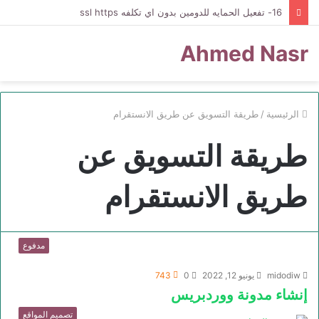
16- تفعيل الحمايه للدومين بدون اي تكلفه ssl https
Ahmed Nasr
الرئيسية
/
طريقة التسويق عن طريق الانستقرام
طريقة التسويق عن
طريق الانستقرام
مدفوع
midodiw
يونيو 12, 2022
0
743
إنشاء مدونة ووردبريس
تصميم المواقع