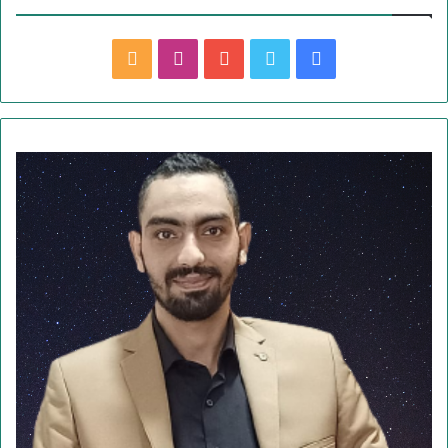
ف
ت
ي
ا
م
ي
و
و
ن
ل
س
ي
ت
س
خ
ب
ت
ي
ت
ص
و
ر
و
ق
ا
ك
ب
ر
ل
ا
م
م
و
ق
ع