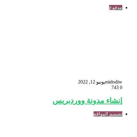
مدفوع
midodiw
يونيو 12, 2022
743
0
إنشاء مدونة ووردبريس
تصميم المواقع