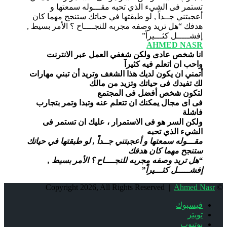
AHMED NASR
انا شخص عادى ولكن شغفي العمل عبر الانترنت
واحب ان اتعلم فيه كثيرآ
أتمني ان يكون لديك هذا الشغف وتريد أن تبني مهارات
لك تفيدك فى حياتك وتزيد من مالك
لتكون شخص أفضل فى المجتمع
فى اى مجال يمكنك ان تتعلم عنه وتبدا وتمر بتجارب
فاشلة
ولكن السر هو فى الاستمرار ، عليك ان تستمر فى
الشيء الذي تحبه
مقـــوله سمعتها و أعجبتني جــداً , لو طبقتها في حياتك
ستنجح مهما كان هدفك
“هل تريد وصفه مجربه للنجــــاح ؟ الأمر بسيط ,
إفشـــــل كثـــيراً”
Ahmed Nasr
© Copyright 2026, All Rights Reserved |
فيسبوك
تويتر
يوتيوب