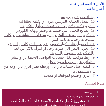
الأحد, 9 أغسطس 2026
أخبار عاجلة
إنشاء مدونة ووردبريس
16- تفعيل الحمايه للدومين بدون اي تكلفه ssl https
مشروع كامل لافيليت الاستضافات بأقل التكاليف
13- نصائح للعمل علي خمسات وفيفر ونهايه الكورس
12- كيفيه زياده عدد المتابعين او ساعات المشاهده او لايكات
للبيدجات وخدمات تانيه كتير
11- الحصول علي اكواد تخفيض في كل الشركات والمواقع
10- تحويل النص الي صوت رجل او امرأه باكثر من لغه
والتحكم في الصوت والسرعه
9- ربط موقعك بكل حسابات التواصل الاجتماعي والنشر
التلقائي عليها جميعا بدون حظر
8- كيفيه عمل حساب باي بال وربطه بفيزا ايزي باي او يلا من
البريد المصري
7- انترو او فيديو لموقعك او منتجك
Ahmed Nasr
الرئيسية
كورسات وخدمات
مشروع كامل لافيليت الاستضافات بأقل التكاليف
اعلانات جوجل ادز بشكل احترافي