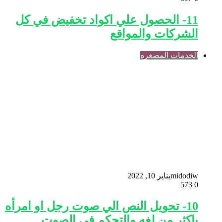
11- الحصول علي اكواد تخفيض في كل
الشركات والمواقع
الخدمات المصغره
midodiw
يناير 10, 2022
573
0
10- تحويل النص الي صوت رجل او امرأه
باكثر من لغه والتحكم في الصوت