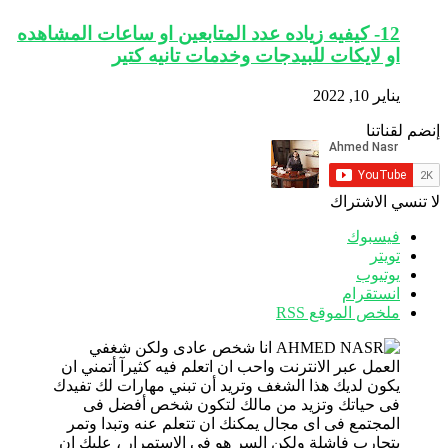
12- كيفيه زياده عدد المتابعين او ساعات المشاهده
او لايكات للبيدجات وخدمات تانيه كتير
يناير 10, 2022
إنضم لقناتنا
لا تنسي الاشتراك
فيسبوك
تويتر
يوتيوب
انستقرام
ملخص الموقع RSS