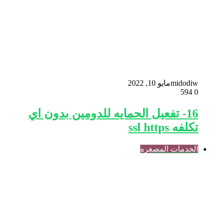
midodiw
مايو 10, 2022
594
0
16- تفعيل الحمايه للدومين بدون اي
تكلفه ssl https
الخدمات المصغره