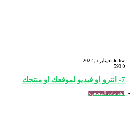
midodiw
يناير 5, 2022
593
0
7- انترو او فيديو لموقعك او منتجك
الخدمات المصغره