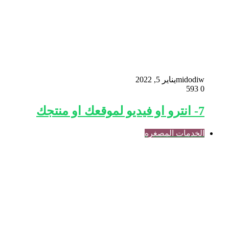
midodiw
يناير 5, 2022
593
0
7- انترو او فيديو لموقعك او منتجك
الخدمات المصغره