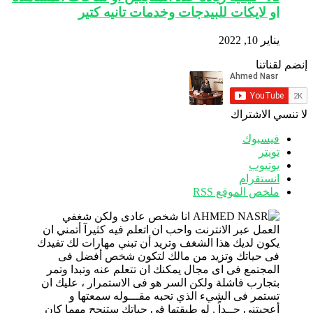
او لايكات للبيدجات وخدمات تانيه كتير
يناير 10, 2022
إنضم لقناتنا
لا تنسي الاشتراك
فيسبوك
تويتر
يوتيوب
انستقرام
ملخص الموقع RSS