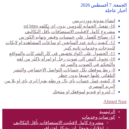
الجمعة, 7 أغسطس 2026
أخبار عاجلة
إنشاء مدونة ووردبريس
16- تفعيل الحمايه للدومين بدون اي تكلفه ssl https
مشروع كامل لافيليت الاستضافات بأقل التكاليف
13- نصائح للعمل علي خمسات وفيفر ونهايه الكورس
12- كيفيه زياده عدد المتابعين او ساعات المشاهده او لايكات
للبيدجات وخدمات تانيه كتير
11- الحصول علي اكواد تخفيض في كل الشركات والمواقع
10- تحويل النص الي صوت رجل او امرأه باكثر من لغه
والتحكم في الصوت والسرعه
9- ربط موقعك بكل حسابات التواصل الاجتماعي والنشر
التلقائي عليها جميعا بدون حظر
8- كيفيه عمل حساب باي بال وربطه بفيزا ايزي باي او يلا من
البريد المصري
7- انترو او فيديو لموقعك او منتجك
Ahmed Nasr
الرئيسية
كورسات وخدمات
مشروع كامل لافيليت الاستضافات بأقل التكاليف
اعلانات جوجل ادز بشكل احترافي