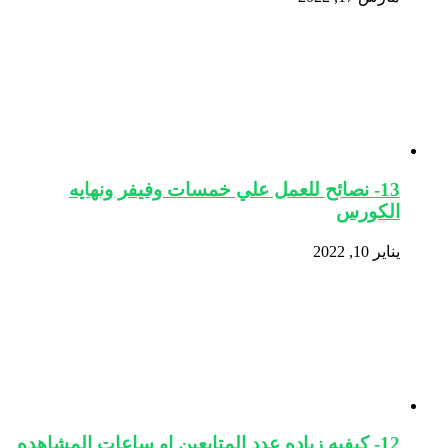
13- نصائح للعمل علي خمسات وفيفر ونهايه
الكورس
يناير 10, 2022
12- كيفيه زياده عدد المتابعين او ساعات المشاهده