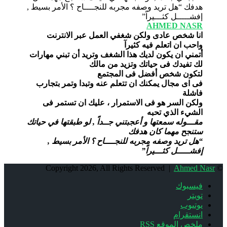
AHMED NASR
انا شخص عادى ولكن شغفي العمل عبر الانترنت
واحب ان اتعلم فيه كثيرآ
أتمني ان يكون لديك هذا الشغف وتريد أن تبني مهارات
لك تفيدك فى حياتك وتزيد من مالك
لتكون شخص أفضل فى المجتمع
فى اى مجال يمكنك ان تتعلم عنه وتبدا وتمر بتجارب
فاشلة
ولكن السر هو فى الاستمرار ، عليك ان تستمر فى
الشيء الذي تحبه
مقـــوله سمعتها و أعجبتني جــداً , لو طبقتها في حياتك
ستنجح مهما كان هدفك
“هل تريد وصفه مجربه للنجــــاح ؟ الأمر بسيط ,
إفشـــــل كثـــيراً”
Ahmed Nasr
© Copyright 2026, All Rights Reserved |
فيسبوك
تويتر
يوتيوب
انستقرام
ملخص الموقع RSS