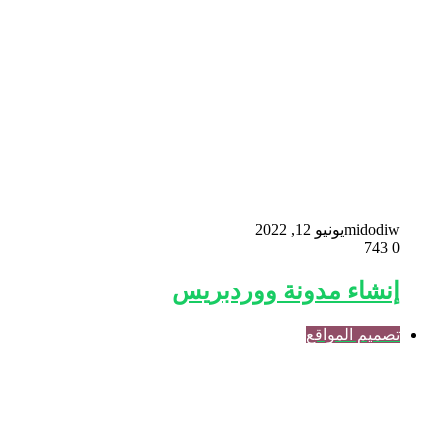
midodiw
يونيو 12, 2022
743
0
إنشاء مدونة ووردبريس
تصميم المواقع