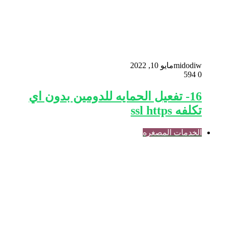
midodiw
مايو 10, 2022
594
0
16- تفعيل الحمايه للدومين بدون اي
تكلفه ssl https
الخدمات المصغره