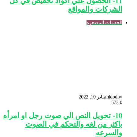
11- الحصول علي اكواد تخفيض في كل
الشركات والمواقع
الخدمات المصغره
midodiw
يناير 10, 2022
573
0
10- تحويل النص الي صوت رجل او امرأه
باكثر من لغه والتحكم في الصوت
والسرعه