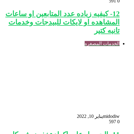
591
0
12- كيفيه زياده عدد المتابعين او ساعات
المشاهده او لايكات للبيدجات وخدمات
تانيه كتير
الخدمات المصغره
midodiw
يناير 10, 2022
597
0