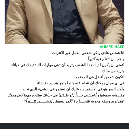
R
S
S
AHMED NASR
انا شخص عادى ولكن شغفي العمل عبر الانترنت
واحب ان اتعلم فيه كثيرآ
أتمني ان يكون لديك هذا الشغف وتريد أن تبني مهارات لك تفيدك فى حياتك
وتزيد من مالك
لتكون شخص أفضل فى المجتمع
فى اى مجال يمكنك ان تتعلم عنه وتبدا وتمر بتجارب فاشلة
ولكن السر هو فى الاستمرار ، عليك ان تستمر فى الشيء الذي تحبه
مقـــوله سمعتها و أعجبتني جــداً , لو طبقتها في حياتك ستنجح مهما كان هدفك
“هل تريد وصفه مجربه للنجــــاح ؟ الأمر بسيط , إفشـــــل كثـــيراً”