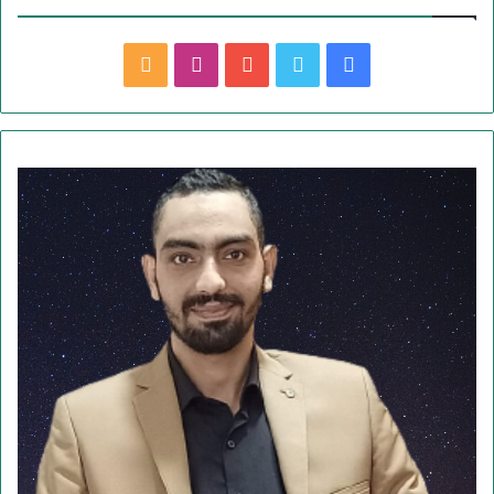
ف
ت
ي
ا
م
ي
و
و
ن
ل
س
ي
ت
س
خ
ب
ت
ي
ت
ص
و
ر
و
ق
ا
ك
ب
ر
ل
ا
م
م
و
ق
ع