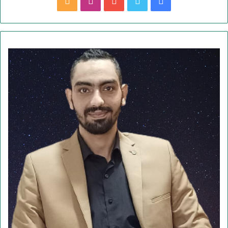
ف
ت
ي
ا
م
ي
و
و
ن
ل
س
ي
ت
س
خ
ب
ت
ي
ت
ص
و
ر
و
ق
ا
ك
ب
ر
ل
ا
م
م
و
ق
ع
R
S