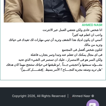
S
AHMED NASR
انا شخص عادى ولكن شغفي العمل عبر الانترنت
واحب ان اتعلم فيه كثيرآ
أتمني ان يكون لديك هذا الشغف وتريد أن تبني مهارات لك تفيدك فى حياتك
وتزيد من مالك
لتكون شخص أفضل فى المجتمع
فى اى مجال يمكنك ان تتعلم عنه وتبدا وتمر بتجارب فاشلة
ولكن السر هو فى الاستمرار ، عليك ان تستمر فى الشيء الذي تحبه
مقـــوله سمعتها و أعجبتني جــداً , لو طبقتها في حياتك ستنجح مهما كان هدفك
“هل تريد وصفه مجربه للنجــــاح ؟ الأمر بسيط , إفشـــــل كثـــيراً”
Ahmed Nasr
© Copyright 2026, All Rights Reserved |