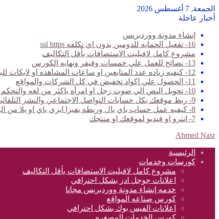
الجمعة, 7 أغسطس 2026
أخبار عاجلة
إنشاء مدونة ووردبريس
16- تفعيل الحمايه للدومين بدون اي تكلفه ssl https
مشروع كامل لافيليت الاستضافات بأقل التكاليف
13- نصائح للعمل علي خمسات وفيفر ونهايه الكورس
12- كيفيه زياده عدد المتابعين او ساعات المشاهده او لايكات للبيدجات وخدمات تانيه كتير
11- الحصول علي اكواد تخفيض في كل الشركات والمواقع
10- تحويل النص الي صوت رجل او امرأه باكثر من لغه والتحكم في الصوت والسرعه
9- ربط موقعك بكل حسابات التواصل الاجتماعي والنشر التلقائي عليها جميعا بدون حظر
8- كيفيه عمل حساب باي بال وربطه بفيزا ايزي باي او يلا من البريد المصري
7- انترو او فيديو لموقعك او منتجك
Ahmed Nasr
الرئيسية
كورسات وخدمات
مشروع كامل لافيليت الاستضافات بأقل التكاليف
اعلانات جوجل ادز بشكل احترافي
خدمه إنشاء مدونة ووردبريس مجانا
كورس صناعه المواقع
اعلانات الفيس بوك بشكل احترافي
كورس الخدمات المصغره