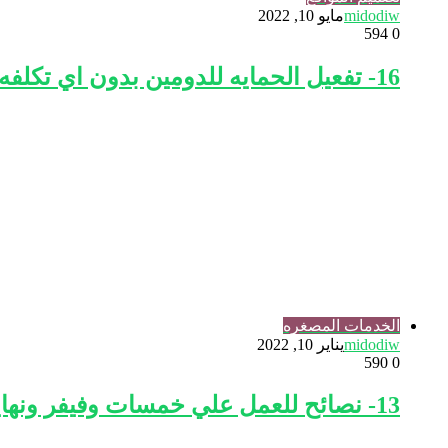
midodiw
مايو 10, 2022
594
0
16- تفعيل الحمايه للدومين بدون اي تكلفه ssl https
الخدمات المصغره
midodiw
يناير 10, 2022
590
0
13- نصائح للعمل علي خمسات وفيفر ونهايه الكورس