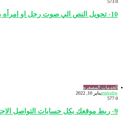
573
0
10- تحويل النص الي صوت رجل او امرأه باكثر من لغه والتحكم في الصوت والسرعه
الخدمات المصغره
midodiw
يناير 10, 2022
577
0
9- ربط موقعك بكل حسابات التواصل الاجتماعي والنشر التلقائي عليها جميعا بدون حظر