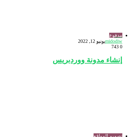
مدفوع
midodiw
يونيو 12, 2022
743
0
إنشاء مدونة ووردبريس
تصميم المواقع