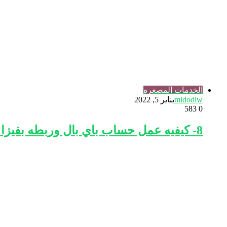
الخدمات المصغره
midodiw
يناير 5, 2022
583
0
8- كيفيه عمل حساب باي بال وربطه بفيزا ايزي باي او يلا من البريد المصري