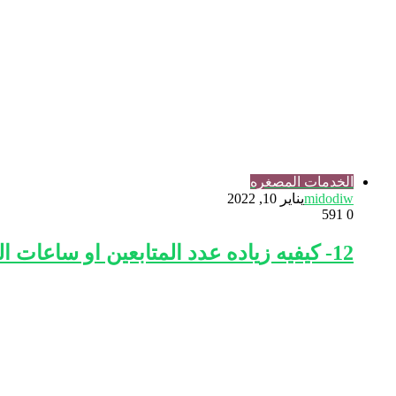
الخدمات المصغره
midodiw
يناير 10, 2022
591
0
12- كيفيه زياده عدد المتابعين او ساعات المشاهده او لايكات للبيدجات وخدمات تانيه كتير