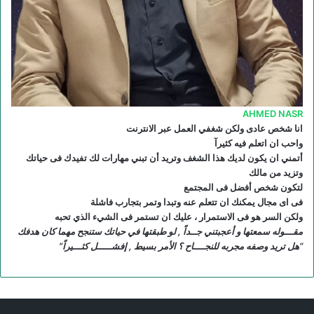
R
S
S
AHMED NASR
انا شخص عادى ولكن شغفي العمل عبر الانترنت
واحب ان اتعلم فيه كثيرآ
أتمني ان يكون لديك هذا الشغف وتريد أن تبني مهارات لك تفيدك فى حياتك
وتزيد من مالك
لتكون شخص أفضل فى المجتمع
فى اى مجال يمكنك ان تتعلم عنه وتبدا وتمر بتجارب فاشلة
ولكن السر هو فى الاستمرار ، عليك ان تستمر فى الشيء الذي تحبه
مقـــوله سمعتها و أعجبتني جــداً , لو طبقتها في حياتك ستنجح مهما كان هدفك
“هل تريد وصفه مجربه للنجــــاح ؟ الأمر بسيط , إفشـــــل كثـــيراً”