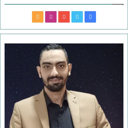
ف
ت
ي
ا
م
ي
و
و
ن
ل
س
ي
ت
س
خ
ب
ت
ي
ت
ص
و
ر
و
ق
ا
ك
ب
ر
ل
ا
م
م
و
ق
ع