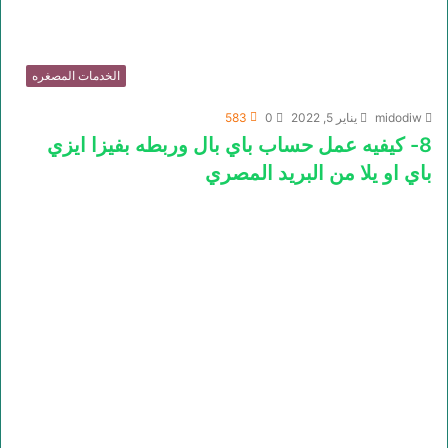
الخدمات المصغره
midodiw
يناير 5, 2022
0
583
8- كيفيه عمل حساب باي بال وربطه بفيزا ايزي
باي او يلا من البريد المصري