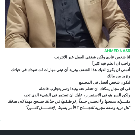
R
S
S
AHMED NASR
انا شخص عادى ولكن شغفي العمل عبر الانترنت
واحب ان اتعلم فيه كثيرآ
أتمني ان يكون لديك هذا الشغف وتريد أن تبني مهارات لك تفيدك فى حياتك
وتزيد من مالك
لتكون شخص أفضل فى المجتمع
فى اى مجال يمكنك ان تتعلم عنه وتبدا وتمر بتجارب فاشلة
ولكن السر هو فى الاستمرار ، عليك ان تستمر فى الشيء الذي تحبه
مقـــوله سمعتها و أعجبتني جــداً , لو طبقتها في حياتك ستنجح مهما كان هدفك
“هل تريد وصفه مجربه للنجــــاح ؟ الأمر بسيط , إفشـــــل كثـــيراً”