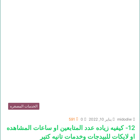
الخدمات المصغره
midodiw
يناير 10, 2022
0
591
12- كيفيه زياده عدد المتابعين او ساعات المشاهده
او لايكات للبيدجات وخدمات تانيه كتير