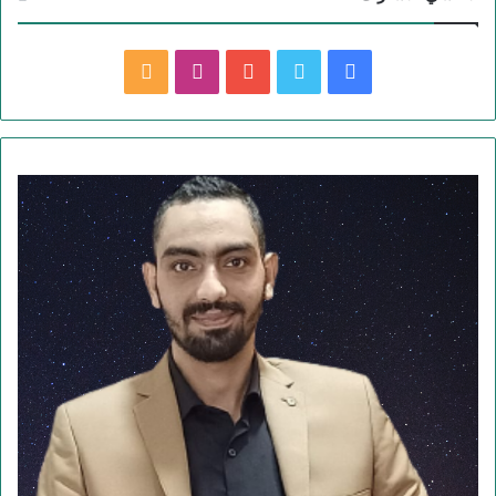
ف
ت
ي
ا
م
ي
و
و
ن
ل
س
ي
ت
س
خ
ب
ت
ي
ت
ص
و
ر
و
ق
ا
ك
ب
ر
ل
ا
م
م
و
ق
ع