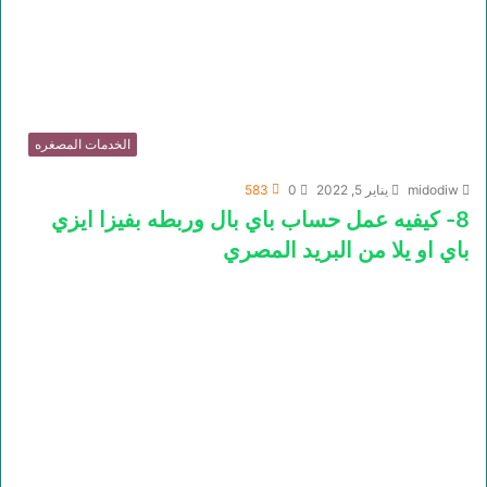
الخدمات المصغره
midodiw
يناير 5, 2022
0
583
8- كيفيه عمل حساب باي بال وربطه بفيزا ايزي
باي او يلا من البريد المصري