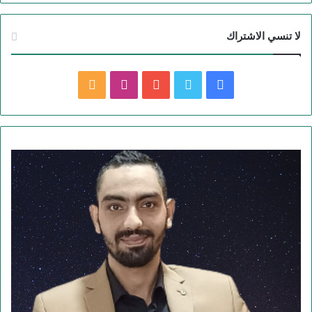
لا تنسي الاشتراك
ف
ت
ي
ا
م
ي
و
و
ن
ل
س
ي
ت
س
خ
ب
ت
ي
ت
ص
و
ر
و
ق
ا
ك
ب
ر
ل
ا
م
م
و
ق