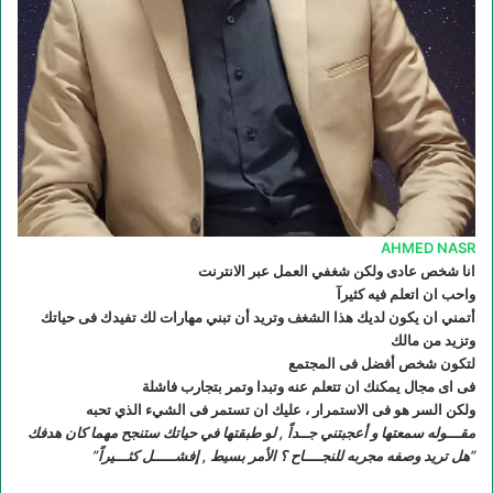
ع
R
S
S
AHMED NASR
انا شخص عادى ولكن شغفي العمل عبر الانترنت
واحب ان اتعلم فيه كثيرآ
أتمني ان يكون لديك هذا الشغف وتريد أن تبني مهارات لك تفيدك فى حياتك
وتزيد من مالك
لتكون شخص أفضل فى المجتمع
فى اى مجال يمكنك ان تتعلم عنه وتبدا وتمر بتجارب فاشلة
ولكن السر هو فى الاستمرار ، عليك ان تستمر فى الشيء الذي تحبه
مقـــوله سمعتها و أعجبتني جــداً , لو طبقتها في حياتك ستنجح مهما كان هدفك
“هل تريد وصفه مجربه للنجــــاح ؟ الأمر بسيط , إفشـــــل كثـــيراً”