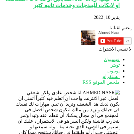
او لايكات للبيدجات وخدمات تانيه كتير
يناير 10, 2022
إنضم لقناتنا
لا تنسي الاشتراك
فيسبوك
تويتر
يوتيوب
انستقرام
ملخص الموقع RSS