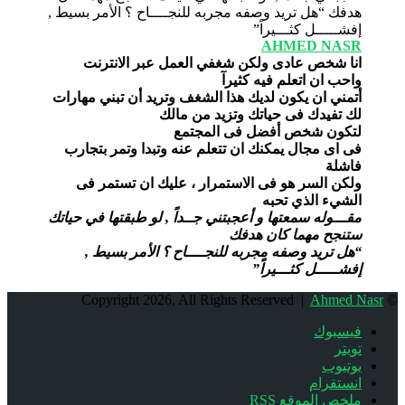
AHMED NASR
انا شخص عادى ولكن شغفي العمل عبر الانترنت
واحب ان اتعلم فيه كثيرآ
أتمني ان يكون لديك هذا الشغف وتريد أن تبني مهارات
لك تفيدك فى حياتك وتزيد من مالك
لتكون شخص أفضل فى المجتمع
فى اى مجال يمكنك ان تتعلم عنه وتبدا وتمر بتجارب
فاشلة
ولكن السر هو فى الاستمرار ، عليك ان تستمر فى
الشيء الذي تحبه
مقـــوله سمعتها و أعجبتني جــداً , لو طبقتها في حياتك
ستنجح مهما كان هدفك
“هل تريد وصفه مجربه للنجــــاح ؟ الأمر بسيط ,
إفشـــــل كثـــيراً”
Ahmed Nasr
© Copyright 2026, All Rights Reserved |
فيسبوك
تويتر
يوتيوب
انستقرام
ملخص الموقع RSS