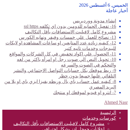
الخميس, 6 أغسطس 2026
أخبار عاجلة
إنشاء مدونة ووردبريس
16- تفعيل الحمايه للدومين بدون اي تكلفه ssl https
مشروع كامل لافيليت الاستضافات بأقل التكاليف
13- نصائح للعمل علي خمسات وفيفر ونهايه الكورس
12- كيفيه زياده عدد المتابعين او ساعات المشاهده او لايكات
للبيدجات وخدمات تانيه كتير
11- الحصول علي اكواد تخفيض في كل الشركات والمواقع
10- تحويل النص الي صوت رجل او امرأه باكثر من لغه
والتحكم في الصوت والسرعه
9- ربط موقعك بكل حسابات التواصل الاجتماعي والنشر
التلقائي عليها جميعا بدون حظر
8- كيفيه عمل حساب باي بال وربطه بفيزا ايزي باي او يلا من
البريد المصري
7- انترو او فيديو لموقعك او منتجك
Ahmed Nasr
الرئيسية
كورسات وخدمات
مشروع كامل لافيليت الاستضافات بأقل التكاليف
اعلانات جوجل ادز بشكل احترافي