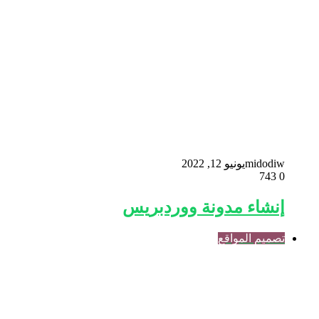
midodiw
يونيو 12, 2022
743
0
إنشاء مدونة ووردبريس
تصميم المواقع