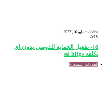
midodiw
مايو 10, 2022
594
0
16- تفعيل الحمايه للدومين بدون اي
تكلفه ssl https
الخدمات المصغره