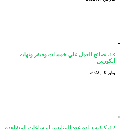
13- نصائح للعمل علي خمسات وفيفر ونهايه
الكورس
يناير 10, 2022
12- كيفيه زياده عدد المتابعين او ساعات المشاهده