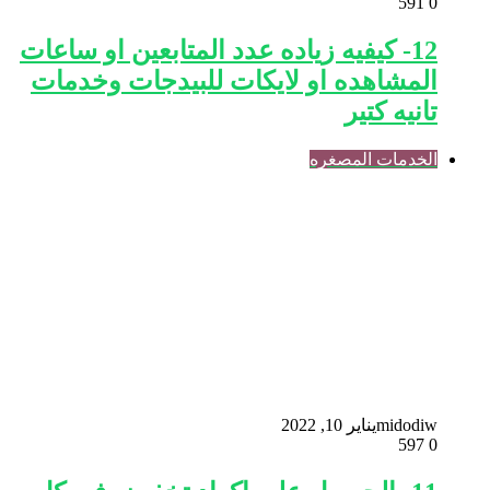
591
0
12- كيفيه زياده عدد المتابعين او ساعات
المشاهده او لايكات للبيدجات وخدمات
تانيه كتير
الخدمات المصغره
midodiw
يناير 10, 2022
597
0