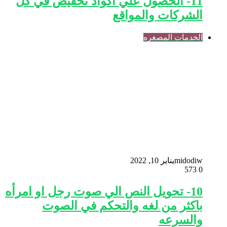
11- الحصول علي اكواد تخفيض في كل
الشركات والمواقع
الخدمات المصغره
midodiw
يناير 10, 2022
573
0
10- تحويل النص الي صوت رجل او امرأه
باكثر من لغه والتحكم في الصوت
والسرعه