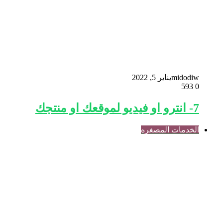
midodiw
يناير 5, 2022
593
0
7- انترو او فيديو لموقعك او منتجك
الخدمات المصغره