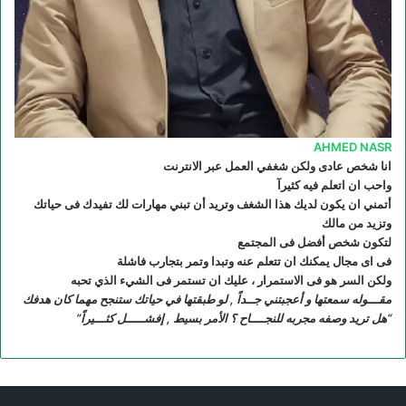
R
S
S
AHMED NASR
انا شخص عادى ولكن شغفي العمل عبر الانترنت
واحب ان اتعلم فيه كثيرآ
أتمني ان يكون لديك هذا الشغف وتريد أن تبني مهارات لك تفيدك فى حياتك
وتزيد من مالك
لتكون شخص أفضل فى المجتمع
فى اى مجال يمكنك ان تتعلم عنه وتبدا وتمر بتجارب فاشلة
ولكن السر هو فى الاستمرار ، عليك ان تستمر فى الشيء الذي تحبه
مقـــوله سمعتها و أعجبتني جــداً , لو طبقتها في حياتك ستنجح مهما كان هدفك
“هل تريد وصفه مجربه للنجــــاح ؟ الأمر بسيط , إفشـــــل كثـــيراً”