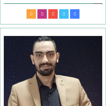
ف
ت
ي
ا
م
ي
و
و
ن
ل
س
ي
ت
س
خ
ب
ت
ي
ت
ص
و
ر
و
ق
ا
ك
ب
ر
ل
ا
م
م
و
ق
ع