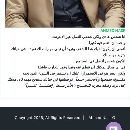
S
AHMED NASR
انا شخص عادى ولكن شغفي العمل عبر الانترنت
واحب ان اتعلم فيه كثيرآ
أتمني ان يكون لديك هذا الشغف وتريد أن تبني مهارات لك تفيدك فى حياتك
وتزيد من مالك
لتكون شخص أفضل فى المجتمع
فى اى مجال يمكنك ان تتعلم عنه وتبدا وتمر بتجارب فاشلة
ولكن السر هو فى الاستمرار ، عليك ان تستمر فى الشيء الذي تحبه
مقـــوله سمعتها و أعجبتني جــداً , لو طبقتها في حياتك ستنجح مهما كان هدفك
“هل تريد وصفه مجربه للنجــــاح ؟ الأمر بسيط , إفشـــــل كثـــيراً”
Ahmed Nasr
© Copyright 2026, All Rights Reserved |