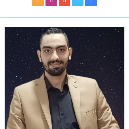
ف
ت
ي
ا
م
ي
و
و
ن
ل
س
ي
ت
س
خ
ب
ت
ي
ت
ص
و
ر
و
ق
ا
ك
ب
ر
ل
ا
م
م
و
ق
ع
R
S