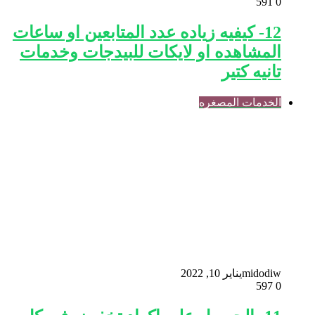
591
0
12- كيفيه زياده عدد المتابعين او ساعات
المشاهده او لايكات للبيدجات وخدمات
تانيه كتير
الخدمات المصغره
midodiw
يناير 10, 2022
597
0