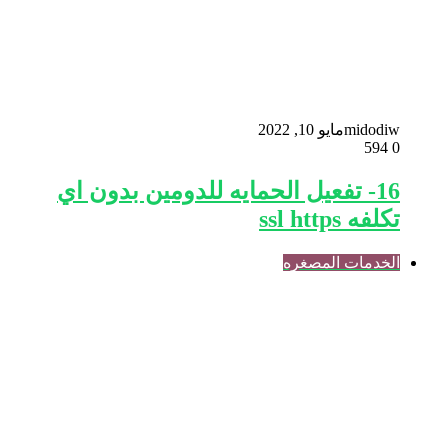
midodiw
مايو 10, 2022
594
0
16- تفعيل الحمايه للدومين بدون اي
تكلفه ssl https
الخدمات المصغره