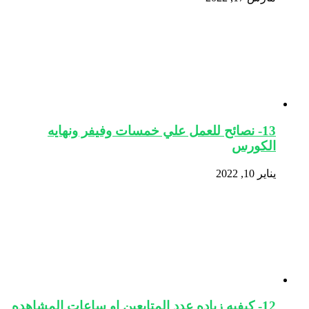
13- نصائح للعمل علي خمسات وفيفر ونهايه
الكورس
يناير 10, 2022
12- كيفيه زياده عدد المتابعين او ساعات المشاهده