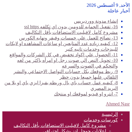
الأحد, 9 أغسطس 2026
أخبار عاجلة
إنشاء مدونة ووردبريس
16- تفعيل الحمايه للدومين بدون اي تكلفه ssl https
مشروع كامل لافيليت الاستضافات بأقل التكاليف
13- نصائح للعمل علي خمسات وفيفر ونهايه الكورس
12- كيفيه زياده عدد المتابعين او ساعات المشاهده او لايكات
للبيدجات وخدمات تانيه كتير
11- الحصول علي اكواد تخفيض في كل الشركات والمواقع
10- تحويل النص الي صوت رجل او امرأه باكثر من لغه
والتحكم في الصوت والسرعه
9- ربط موقعك بكل حسابات التواصل الاجتماعي والنشر
التلقائي عليها جميعا بدون حظر
8- كيفيه عمل حساب باي بال وربطه بفيزا ايزي باي او يلا من
البريد المصري
7- انترو او فيديو لموقعك او منتجك
Ahmed Nasr
الرئيسية
كورسات وخدمات
مشروع كامل لافيليت الاستضافات بأقل التكاليف
اعلانات جوجل ادز بشكل احترافي