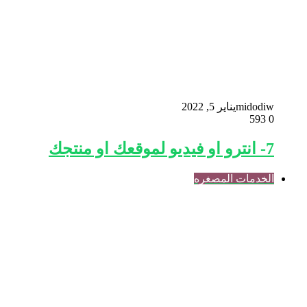
midodiw
يناير 5, 2022
593
0
7- انترو او فيديو لموقعك او منتجك
الخدمات المصغره