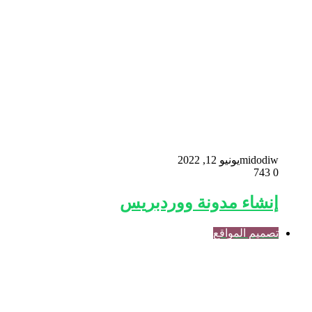
midodiw
يونيو 12, 2022
743
0
إنشاء مدونة ووردبريس
تصميم المواقع