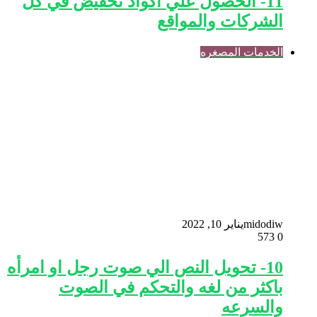
11- الحصول علي اكواد تخفيض في كل
الشركات والمواقع
الخدمات المصغره
midodiw
يناير 10, 2022
573
0
10- تحويل النص الي صوت رجل او امرأه
باكثر من لغه والتحكم في الصوت
والسرعه