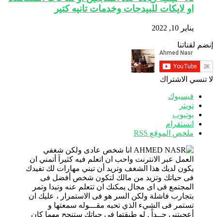
او لايكات للبيدجات وخدمات تانيه كتير
يناير 10, 2022
إنضم لقناتنا
لا تنسي الاشتراك
فيسبوك
تويتر
يوتيوب
انستقرام
ملخص الموقع RSS