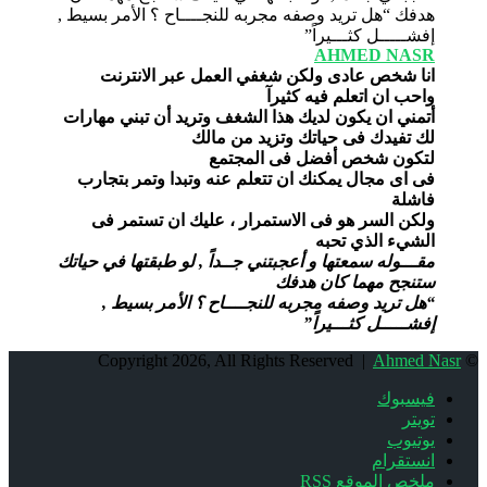
AHMED NASR
انا شخص عادى ولكن شغفي العمل عبر الانترنت
واحب ان اتعلم فيه كثيرآ
أتمني ان يكون لديك هذا الشغف وتريد أن تبني مهارات
لك تفيدك فى حياتك وتزيد من مالك
لتكون شخص أفضل فى المجتمع
فى اى مجال يمكنك ان تتعلم عنه وتبدا وتمر بتجارب
فاشلة
ولكن السر هو فى الاستمرار ، عليك ان تستمر فى
الشيء الذي تحبه
مقـــوله سمعتها و أعجبتني جــداً , لو طبقتها في حياتك
ستنجح مهما كان هدفك
“هل تريد وصفه مجربه للنجــــاح ؟ الأمر بسيط ,
إفشـــــل كثـــيراً”
Ahmed Nasr
© Copyright 2026, All Rights Reserved |
فيسبوك
تويتر
يوتيوب
انستقرام
ملخص الموقع RSS