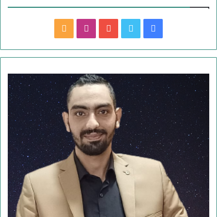
ف
ت
ي
ا
م
ي
و
و
ن
ل
س
ي
ت
س
خ
ب
ت
ي
ت
ص
و
ر
و
ق
ا
ك
ب
ر
ل
ا
م
م
و
ق
ع