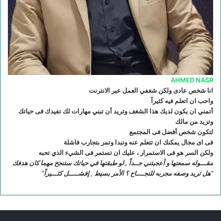
R
S
S
AHMED NASR
انا شخص عادى ولكن شغفي العمل عبر الانترنت
واحب ان اتعلم فيه كثيرآ
أتمني ان يكون لديك هذا الشغف وتريد أن تبني مهارات لك تفيدك فى حياتك
وتزيد من مالك
لتكون شخص أفضل فى المجتمع
فى اى مجال يمكنك ان تتعلم عنه وتبدا وتمر بتجارب فاشلة
ولكن السر هو فى الاستمرار ، عليك ان تستمر فى الشيء الذي تحبه
مقـــوله سمعتها و أعجبتني جــداً , لو طبقتها في حياتك ستنجح مهما كان هدفك
“هل تريد وصفه مجربه للنجــــاح ؟ الأمر بسيط , إفشـــــل كثـــيراً”