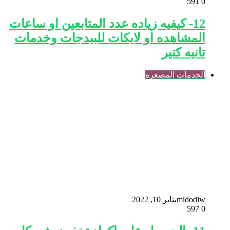
591
0
12- كيفيه زياده عدد المتابعين او ساعات
المشاهده او لايكات للبيدجات وخدمات
تانيه كتير
الخدمات المصغره
midodiw
يناير 10, 2022
597
0