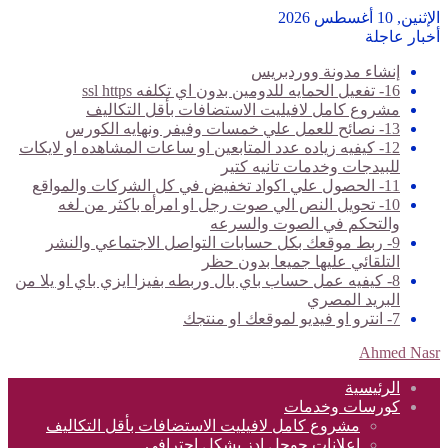
الإثنين, 10 أغسطس 2026
أخبار عاجلة
إنشاء مدونة ووردبريس
16- تفعيل الحمايه للدومين بدون اي تكلفه ssl https
مشروع كامل لافيليت الاستضافات بأقل التكاليف
13- نصائح للعمل علي خمسات وفيفر ونهايه الكورس
12- كيفيه زياده عدد المتابعين او ساعات المشاهده او لايكات
للبيدجات وخدمات تانيه كتير
11- الحصول علي اكواد تخفيض في كل الشركات والمواقع
10- تحويل النص الي صوت رجل او امرأه باكثر من لغه
والتحكم في الصوت والسرعه
9- ربط موقعك بكل حسابات التواصل الاجتماعي والنشر
التلقائي عليها جميعا بدون حظر
8- كيفيه عمل حساب باي بال وربطه بفيزا ايزي باي او يلا من
البريد المصري
7- انترو او فيديو لموقعك او منتجك
Ahmed Nasr
الرئيسية
كورسات وخدمات
مشروع كامل لافيليت الاستضافات بأقل التكاليف
اعلانات جوجل ادز بشكل احترافي