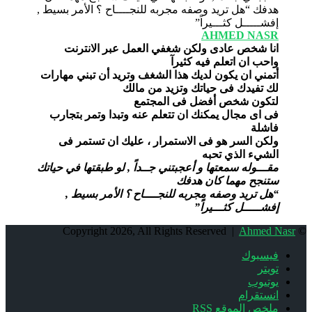
AHMED NASR
انا شخص عادى ولكن شغفي العمل عبر الانترنت
واحب ان اتعلم فيه كثيرآ
أتمني ان يكون لديك هذا الشغف وتريد أن تبني مهارات
لك تفيدك فى حياتك وتزيد من مالك
لتكون شخص أفضل فى المجتمع
فى اى مجال يمكنك ان تتعلم عنه وتبدا وتمر بتجارب
فاشلة
ولكن السر هو فى الاستمرار ، عليك ان تستمر فى
الشيء الذي تحبه
مقـــوله سمعتها و أعجبتني جــداً , لو طبقتها في حياتك
ستنجح مهما كان هدفك
“هل تريد وصفه مجربه للنجــــاح ؟ الأمر بسيط ,
إفشـــــل كثـــيراً”
Ahmed Nasr
© Copyright 2026, All Rights Reserved |
فيسبوك
تويتر
يوتيوب
انستقرام
ملخص الموقع RSS