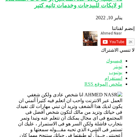
او لايكات للبيدجات وخدمات تانيه كتير
يناير 10, 2022
إنضم لقناتنا
لا تنسي الاشتراك
فيسبوك
تويتر
يوتيوب
انستقرام
ملخص الموقع RSS