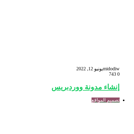
midodiw
يونيو 12, 2022
743
0
إنشاء مدونة ووردبريس
تصميم المواقع