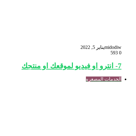
midodiw
يناير 5, 2022
593
0
7- انترو او فيديو لموقعك او منتجك
الخدمات المصغره