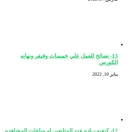
13- نصائح للعمل علي خمسات وفيفر ونهايه
الكورس
يناير 10, 2022
12- كيفيه زياده عدد المتابعين او ساعات المشاهده