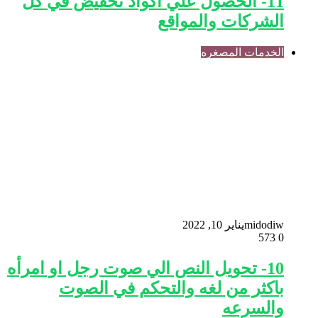
11- الحصول علي اكواد تخفيض في كل
الشركات والمواقع
الخدمات المصغره
midodiw
يناير 10, 2022
573
0
10- تحويل النص الي صوت رجل او امرأه
باكثر من لغه والتحكم في الصوت
والسرعه