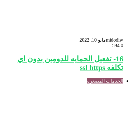
midodiw
مايو 10, 2022
594
0
16- تفعيل الحمايه للدومين بدون اي
تكلفه ssl https
الخدمات المصغره