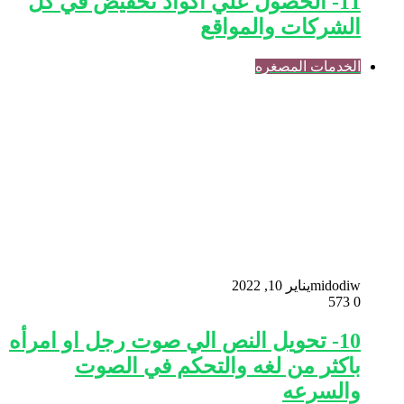
11- الحصول علي اكواد تخفيض في كل
الشركات والمواقع
الخدمات المصغره
midodiw
يناير 10, 2022
573
0
10- تحويل النص الي صوت رجل او امرأه
باكثر من لغه والتحكم في الصوت
والسرعه