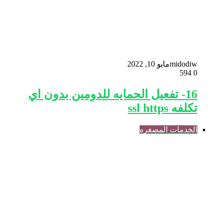
midodiw
مايو 10, 2022
594
0
16- تفعيل الحمايه للدومين بدون اي
تكلفه ssl https
الخدمات المصغره