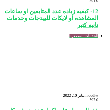
591
0
12- كيفيه زياده عدد المتابعين او ساعات
المشاهده او لايكات للبيدجات وخدمات
تانيه كتير
الخدمات المصغره
midodiw
يناير 10, 2022
597
0