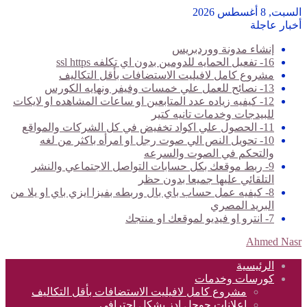
السبت, 8 أغسطس 2026
أخبار عاجلة
إنشاء مدونة ووردبريس
16- تفعيل الحمايه للدومين بدون اي تكلفه ssl https
مشروع كامل لافيليت الاستضافات بأقل التكاليف
13- نصائح للعمل علي خمسات وفيفر ونهايه الكورس
12- كيفيه زياده عدد المتابعين او ساعات المشاهده او لايكات
للبيدجات وخدمات تانيه كتير
11- الحصول علي اكواد تخفيض في كل الشركات والمواقع
10- تحويل النص الي صوت رجل او امرأه باكثر من لغه
والتحكم في الصوت والسرعه
9- ربط موقعك بكل حسابات التواصل الاجتماعي والنشر
التلقائي عليها جميعا بدون حظر
8- كيفيه عمل حساب باي بال وربطه بفيزا ايزي باي او يلا من
البريد المصري
7- انترو او فيديو لموقعك او منتجك
Ahmed Nasr
الرئيسية
كورسات وخدمات
مشروع كامل لافيليت الاستضافات بأقل التكاليف
اعلانات جوجل ادز بشكل احترافي