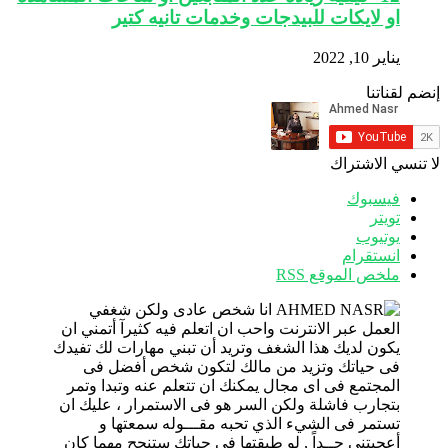
او لايكات للبيدجات وخدمات تانيه كتير
يناير 10, 2022
إنضم لقناتنا
لا تنسي الاشتراك
فيسبوك
تويتر
يوتيوب
انستقرام
ملخص الموقع RSS