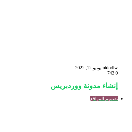
midodiw
يونيو 12, 2022
743
0
إنشاء مدونة ووردبريس
تصميم المواقع