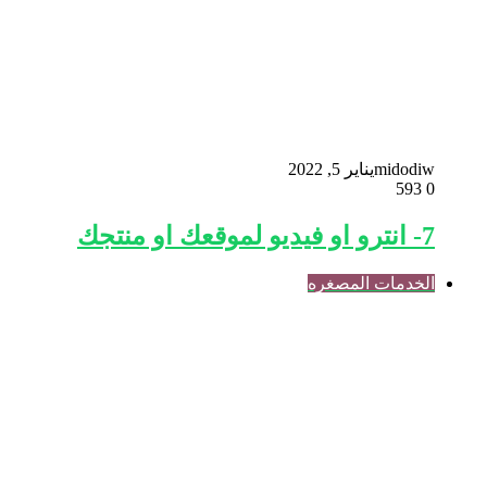
midodiw
يناير 5, 2022
593
0
7- انترو او فيديو لموقعك او منتجك
الخدمات المصغره