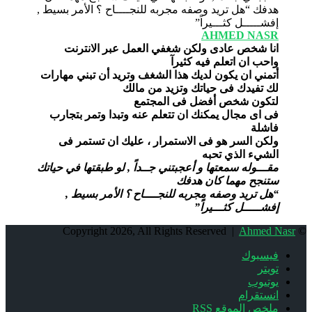
AHMED NASR
انا شخص عادى ولكن شغفي العمل عبر الانترنت
واحب ان اتعلم فيه كثيرآ
أتمني ان يكون لديك هذا الشغف وتريد أن تبني مهارات
لك تفيدك فى حياتك وتزيد من مالك
لتكون شخص أفضل فى المجتمع
فى اى مجال يمكنك ان تتعلم عنه وتبدا وتمر بتجارب
فاشلة
ولكن السر هو فى الاستمرار ، عليك ان تستمر فى
الشيء الذي تحبه
مقـــوله سمعتها و أعجبتني جــداً , لو طبقتها في حياتك
ستنجح مهما كان هدفك
“هل تريد وصفه مجربه للنجــــاح ؟ الأمر بسيط ,
إفشـــــل كثـــيراً”
Ahmed Nasr
© Copyright 2026, All Rights Reserved |
فيسبوك
تويتر
يوتيوب
انستقرام
ملخص الموقع RSS