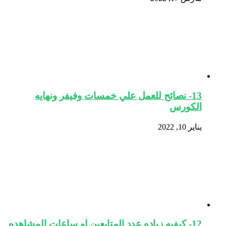
13- نصائح للعمل علي خمسات وفيفر ونهايه
الكورس
يناير 10, 2022
12- كيفيه زياده عدد المتابعين او ساعات المشاهده