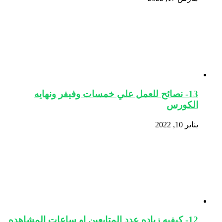
13- نصائح للعمل علي خمسات وفيفر ونهايه
الكورس
يناير 10, 2022
12- كيفيه زياده عدد المتابعين او ساعات المشاهده