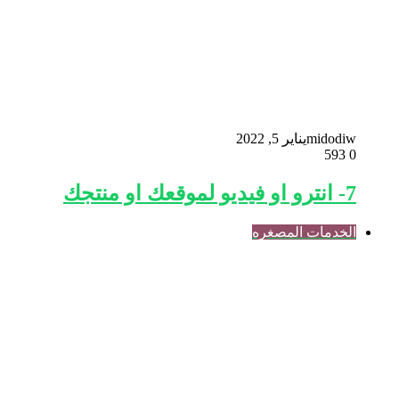
midodiw
يناير 5, 2022
593
0
7- انترو او فيديو لموقعك او منتجك
الخدمات المصغره