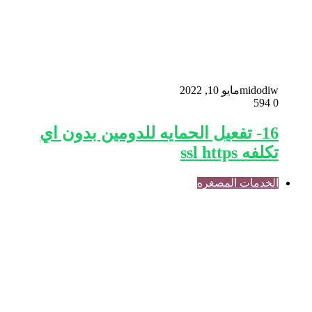
midodiw
مايو 10, 2022
594
0
16- تفعيل الحمايه للدومين بدون اي
تكلفه ssl https
الخدمات المصغره