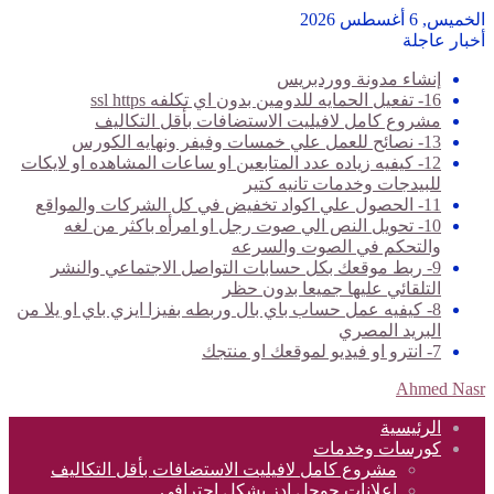
الخميس, 6 أغسطس 2026
أخبار عاجلة
إنشاء مدونة ووردبريس
16- تفعيل الحمايه للدومين بدون اي تكلفه ssl https
مشروع كامل لافيليت الاستضافات بأقل التكاليف
13- نصائح للعمل علي خمسات وفيفر ونهايه الكورس
12- كيفيه زياده عدد المتابعين او ساعات المشاهده او لايكات
للبيدجات وخدمات تانيه كتير
11- الحصول علي اكواد تخفيض في كل الشركات والمواقع
10- تحويل النص الي صوت رجل او امرأه باكثر من لغه
والتحكم في الصوت والسرعه
9- ربط موقعك بكل حسابات التواصل الاجتماعي والنشر
التلقائي عليها جميعا بدون حظر
8- كيفيه عمل حساب باي بال وربطه بفيزا ايزي باي او يلا من
البريد المصري
7- انترو او فيديو لموقعك او منتجك
Ahmed Nasr
الرئيسية
كورسات وخدمات
مشروع كامل لافيليت الاستضافات بأقل التكاليف
اعلانات جوجل ادز بشكل احترافي