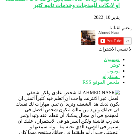
او لايكات للبيدجات وخدمات تانيه كتير
يناير 10, 2022
إنضم لقناتنا
لا تنسي الاشتراك
فيسبوك
تويتر
يوتيوب
انستقرام
ملخص الموقع RSS