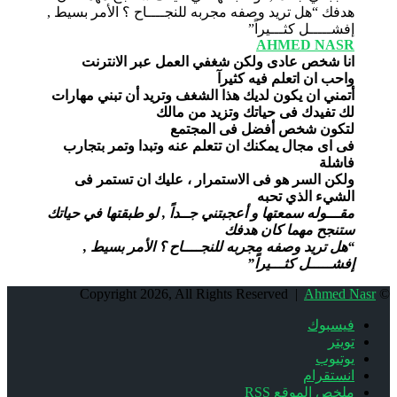
AHMED NASR
انا شخص عادى ولكن شغفي العمل عبر الانترنت
واحب ان اتعلم فيه كثيرآ
أتمني ان يكون لديك هذا الشغف وتريد أن تبني مهارات
لك تفيدك فى حياتك وتزيد من مالك
لتكون شخص أفضل فى المجتمع
فى اى مجال يمكنك ان تتعلم عنه وتبدا وتمر بتجارب
فاشلة
ولكن السر هو فى الاستمرار ، عليك ان تستمر فى
الشيء الذي تحبه
مقـــوله سمعتها و أعجبتني جــداً , لو طبقتها في حياتك
ستنجح مهما كان هدفك
“هل تريد وصفه مجربه للنجــــاح ؟ الأمر بسيط ,
إفشـــــل كثـــيراً”
Ahmed Nasr
© Copyright 2026, All Rights Reserved |
فيسبوك
تويتر
يوتيوب
انستقرام
ملخص الموقع RSS