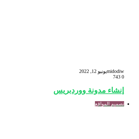
midodiw
يونيو 12, 2022
743
0
إنشاء مدونة ووردبريس
تصميم المواقع