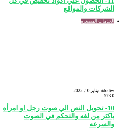
11- الحصول علي اكواد تخفيض في كل
الشركات والمواقع
الخدمات المصغره
midodiw
يناير 10, 2022
573
0
10- تحويل النص الي صوت رجل او امرأه
باكثر من لغه والتحكم في الصوت
والسرعه