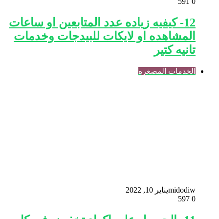
591
0
12- كيفيه زياده عدد المتابعين او ساعات
المشاهده او لايكات للبيدجات وخدمات
تانيه كتير
الخدمات المصغره
midodiw
يناير 10, 2022
597
0