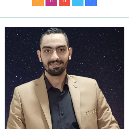
ف
ت
ي
ا
م
ي
و
و
ن
ل
س
ي
ت
س
خ
ب
ت
ي
ت
ص
و
ر
و
ق
ا
ك
ب
ر
ل
ا
م
م
و
ق
ع
R
S