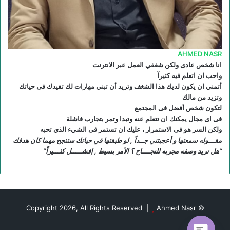
S
AHMED NASR
انا شخص عادى ولكن شغفي العمل عبر الانترنت
واحب ان اتعلم فيه كثيرآ
أتمني ان يكون لديك هذا الشغف وتريد أن تبني مهارات لك تفيدك فى حياتك
وتزيد من مالك
لتكون شخص أفضل فى المجتمع
فى اى مجال يمكنك ان تتعلم عنه وتبدا وتمر بتجارب فاشلة
ولكن السر هو فى الاستمرار ، عليك ان تستمر فى الشيء الذي تحبه
مقـــوله سمعتها و أعجبتني جــداً , لو طبقتها في حياتك ستنجح مهما كان هدفك
“هل تريد وصفه مجربه للنجــــاح ؟ الأمر بسيط , إفشـــــل كثـــيراً”
Ahmed Nasr
© Copyright 2026, All Rights Reserved |