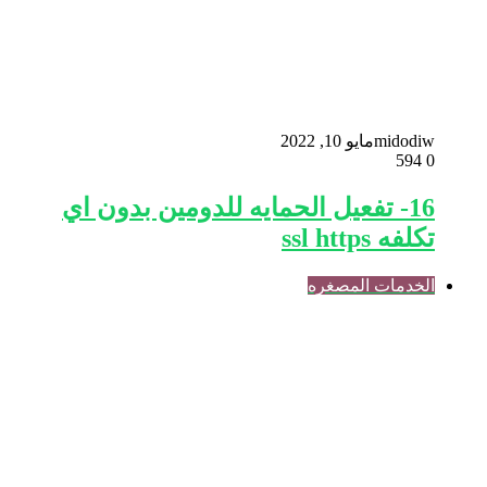
midodiw
مايو 10, 2022
594
0
16- تفعيل الحمايه للدومين بدون اي
تكلفه ssl https
الخدمات المصغره