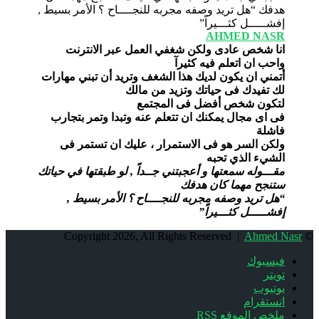
AHMED NASR
انا شخص عادى ولكن شغفي العمل عبر الانترنت
واحب ان اتعلم فيه كثيرآ
أتمني ان يكون لديك هذا الشغف وتريد أن تبني مهارات
لك تفيدك فى حياتك وتزيد من مالك
لتكون شخص أفضل فى المجتمع
فى اى مجال يمكنك ان تتعلم عنه وتبدا وتمر بتجارب
فاشلة
ولكن السر هو فى الاستمرار ، عليك ان تستمر فى
الشيء الذي تحبه
مقـــوله سمعتها و أعجبتني جــداً , لو طبقتها في حياتك
ستنجح مهما كان هدفك
“هل تريد وصفه مجربه للنجــــاح ؟ الأمر بسيط ,
إفشـــــل كثـــيراً”
Ahmed Nasr
© Copyright 2026, All Rights Reserved |
فيسبوك
تويتر
يوتيوب
انستقرام
ملخص الموقع RSS