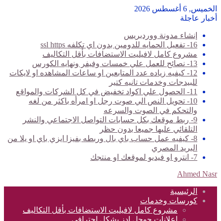
الخميس, 6 أغسطس 2026
أخبار عاجلة
إنشاء مدونة ووردبريس
16- تفعيل الحمايه للدومين بدون اي تكلفه ssl https
مشروع كامل لافيليت الاستضافات بأقل التكاليف
13- نصائح للعمل علي خمسات وفيفر ونهايه الكورس
12- كيفيه زياده عدد المتابعين او ساعات المشاهده او لايكات
للبيدجات وخدمات تانيه كتير
11- الحصول علي اكواد تخفيض في كل الشركات والمواقع
10- تحويل النص الي صوت رجل او امرأه باكثر من لغه
والتحكم في الصوت والسرعه
9- ربط موقعك بكل حسابات التواصل الاجتماعي والنشر
التلقائي عليها جميعا بدون حظر
8- كيفيه عمل حساب باي بال وربطه بفيزا ايزي باي او يلا من
البريد المصري
7- انترو او فيديو لموقعك او منتجك
Ahmed Nasr
الرئيسية
كورسات وخدمات
مشروع كامل لافيليت الاستضافات بأقل التكاليف
اعلانات جوجل ادز بشكل احترافي