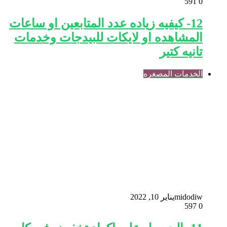
591
0
12- كيفيه زياده عدد المتابعين او ساعات
المشاهده او لايكات للبيدجات وخدمات
تانيه كتير
الخدمات المصغره
midodiw
يناير 10, 2022
597
0