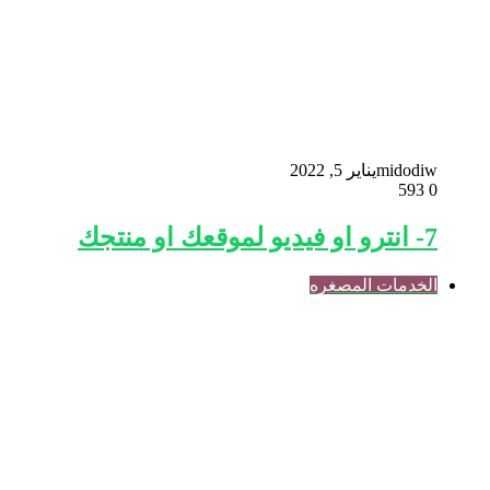
midodiw
يناير 5, 2022
593
0
7- انترو او فيديو لموقعك او منتجك
الخدمات المصغره