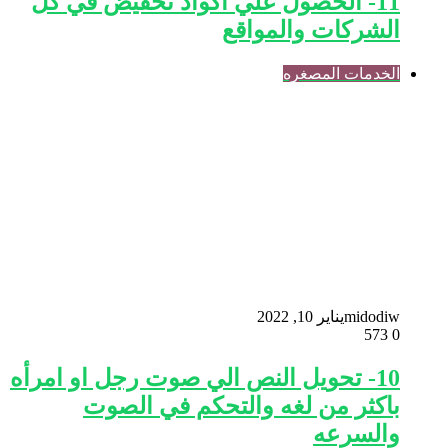
11- الحصول علي اكواد تخفيض في كل
الشركات والمواقع
الخدمات المصغره
midodiw
يناير 10, 2022
573
0
10- تحويل النص الي صوت رجل او امرأه
باكثر من لغه والتحكم في الصوت
والسرعه