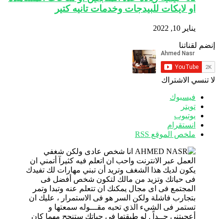
او لايكات للبيدجات وخدمات تانيه كتير
يناير 10, 2022
إنضم لقناتنا
لا تنسي الاشتراك
فيسبوك
تويتر
يوتيوب
انستقرام
ملخص الموقع RSS