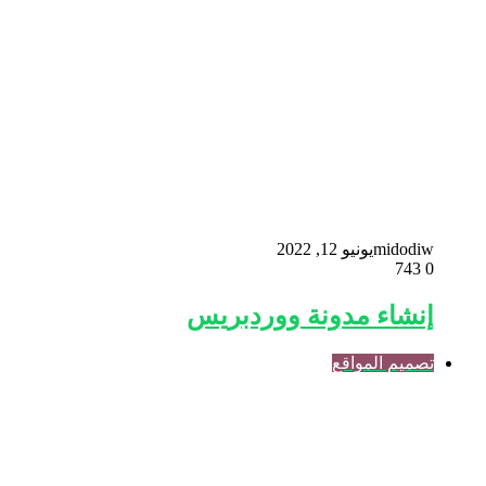
midodiw
يونيو 12, 2022
743
0
إنشاء مدونة ووردبريس
تصميم المواقع