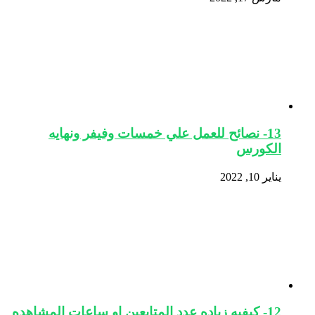
13- نصائح للعمل علي خمسات وفيفر ونهايه
الكورس
يناير 10, 2022
12- كيفيه زياده عدد المتابعين او ساعات المشاهده