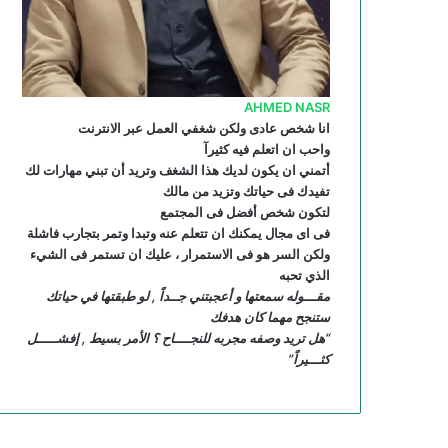
R
S
AHMED NASR
S
انا شخص عادى ولكن شغفي العمل عبر الانترنت
واحب ان اتعلم فيه كثيرآ
أتمني ان يكون لديك هذا الشغف وتريد أن تبني مهارات لك
تفيدك فى حياتك وتزيد من مالك
لتكون شخص أفضل فى المجتمع
فى اى مجال يمكنك ان تتعلم عنه وتبدا وتمر بتجارب فاشلة
ولكن السر هو فى الاستمرار ، عليك ان تستمر فى الشيء
الذي تحبه
مقـــوله سمعتها و أعجبتني جــداً , لو طبقتها في حياتك
ستنجح مهما كان هدفك
“هل تريد وصفه مجربه للنجــــاح ؟ الأمر بسيط , إفشـــــل
كثـــيراً”