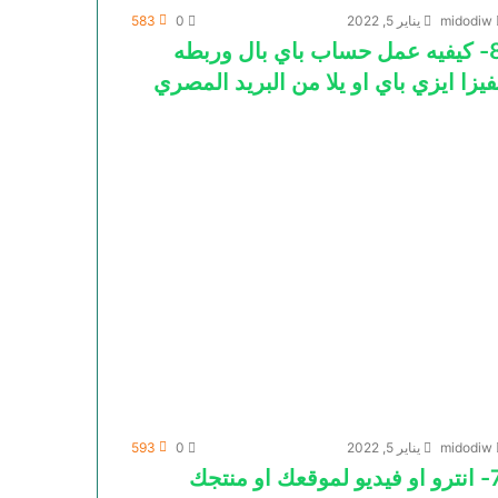
midodiw
يناير 5, 2022
0
583
8- كيفيه عمل حساب باي بال وربطه
فيزا ايزي باي او يلا من البريد المصري
midodiw
يناير 5, 2022
0
593
ديو لموقعك او منتجك