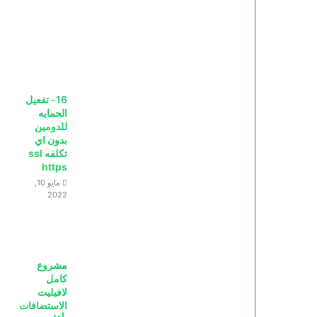
16- تفعيل
الحمايه
للدومين
بدون اي
تكلفه ssl
https
مايو 10,
2022
مشروع
كامل
لافيليت
الاستضافات