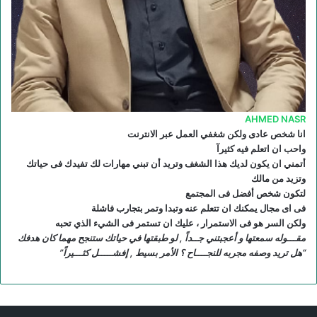
R
S
S
AHMED NASR
انا شخص عادى ولكن شغفي العمل عبر الانترنت
واحب ان اتعلم فيه كثيرآ
أتمني ان يكون لديك هذا الشغف وتريد أن تبني مهارات لك تفيدك فى حياتك
وتزيد من مالك
لتكون شخص أفضل فى المجتمع
فى اى مجال يمكنك ان تتعلم عنه وتبدا وتمر بتجارب فاشلة
ولكن السر هو فى الاستمرار ، عليك ان تستمر فى الشيء الذي تحبه
مقـــوله سمعتها و أعجبتني جــداً , لو طبقتها في حياتك ستنجح مهما كان هدفك
“هل تريد وصفه مجربه للنجــــاح ؟ الأمر بسيط , إفشـــــل كثـــيراً”