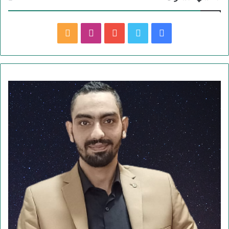
ف
ت
ي
ا
م
ي
و
و
ن
ل
س
ي
ت
س
خ
ب
ت
ي
ت
ص
و
ر
و
ق
ا
ك
ب
ر
ل
ا
م
م
و
ق
ع