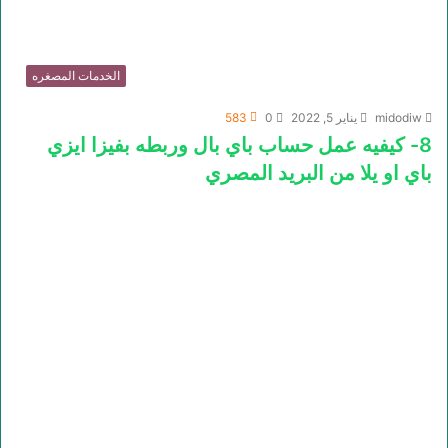
الخدمات المصغره
midodiw
يناير 5, 2022
0
583
8- كيفيه عمل حساب باي بال وربطه بفيزا ايزي
باي او يلا من البريد المصري