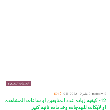
الخدمات المصغره
midodiw
يناير 10, 2022
0
591
12- كيفيه زياده عدد المتابعين او ساعات المشاهده
او لايكات للبيدجات وخدمات تانيه كتير