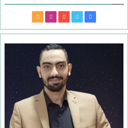
ف
ت
ي
ا
م
ي
و
و
ن
ل
س
ي
ت
س
خ
ب
ت
ي
ت
ص
و
ر
و
ق
ا
ك
ب
ر
ل
ا
م
م
و
ق
ع