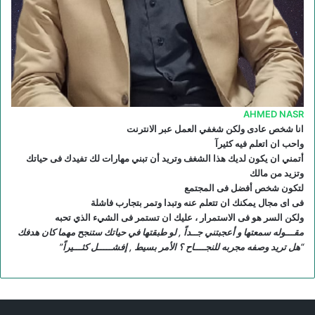
R
S
S
AHMED NASR
انا شخص عادى ولكن شغفي العمل عبر الانترنت
واحب ان اتعلم فيه كثيرآ
أتمني ان يكون لديك هذا الشغف وتريد أن تبني مهارات لك تفيدك فى حياتك
وتزيد من مالك
لتكون شخص أفضل فى المجتمع
فى اى مجال يمكنك ان تتعلم عنه وتبدا وتمر بتجارب فاشلة
ولكن السر هو فى الاستمرار ، عليك ان تستمر فى الشيء الذي تحبه
مقـــوله سمعتها و أعجبتني جــداً , لو طبقتها في حياتك ستنجح مهما كان هدفك
“هل تريد وصفه مجربه للنجــــاح ؟ الأمر بسيط , إفشـــــل كثـــيراً”