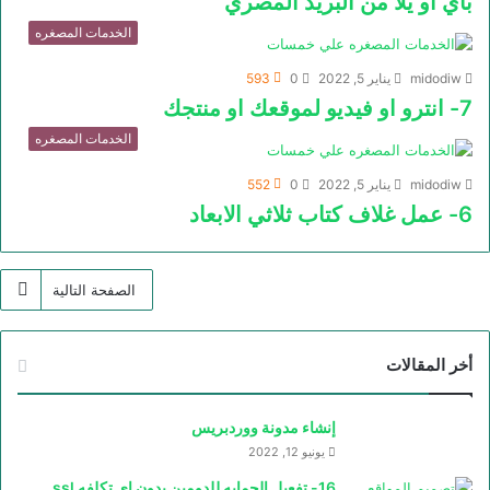
باي او يلا من البريد المصري
الخدمات المصغره
midodiw
يناير 5, 2022
0
593
7- انترو او فيديو لموقعك او منتجك
الخدمات المصغره
midodiw
يناير 5, 2022
0
552
6- عمل غلاف كتاب ثلاثي الابعاد
الصفحة التالية
أخر المقالات
إنشاء مدونة ووردبريس
يونيو 12, 2022
16- تفعيل الحمايه للدومين بدون اي تكلفه ssl