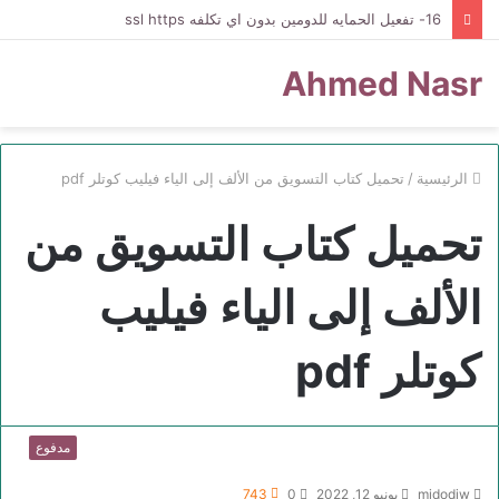
16- تفعيل الحمايه للدومين بدون اي تكلفه ssl https
Ahmed Nasr
الرئيسية
/
تحميل كتاب التسويق من الألف إلى الياء فيليب كوتلر pdf
تحميل كتاب التسويق من
الألف إلى الياء فيليب
كوتلر pdf
مدفوع
midodiw
يونيو 12, 2022
0
743