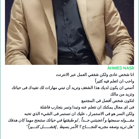
ع
R
S
S
AHMED NASR
انا شخص عادى ولكن شغفي العمل عبر الانترنت
واحب ان اتعلم فيه كثيرآ
أتمني ان يكون لديك هذا الشغف وتريد أن تبني مهارات لك تفيدك فى حياتك
وتزيد من مالك
لتكون شخص أفضل فى المجتمع
فى اى مجال يمكنك ان تتعلم عنه وتبدا وتمر بتجارب فاشلة
ولكن السر هو فى الاستمرار ، عليك ان تستمر فى الشيء الذي تحبه
مقـــوله سمعتها و أعجبتني جــداً , لو طبقتها في حياتك ستنجح مهما كان هدفك
“هل تريد وصفه مجربه للنجــــاح ؟ الأمر بسيط , إفشـــــل كثـــيراً”