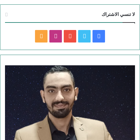
لا تنسي الاشتراك
ف
ت
ي
ا
م
ي
و
و
ن
ل
س
ي
ت
س
خ
ب
ت
ي
ت
ص
و
ر
و
ق
ا
ك
ب
ر
ل
ا
م
م
و
ق