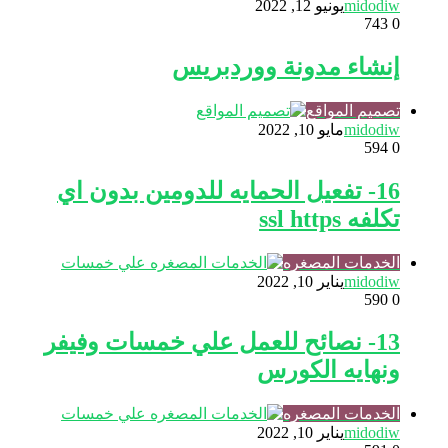
midodiw
يونيو 12, 2022
743
0
إنشاء مدونة ووردبريس
تصميم المواقع
midodiw
مايو 10, 2022
594
0
16- تفعيل الحمايه للدومين بدون اي
تكلفه ssl https
الخدمات المصغره
midodiw
يناير 10, 2022
590
0
13- نصائح للعمل علي خمسات وفيفر
ونهايه الكورس
الخدمات المصغره
midodiw
يناير 10, 2022