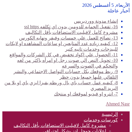
الأربعاء, 5 أغسطس 2026
أخبار عاجلة
إنشاء مدونة ووردبريس
16- تفعيل الحمايه للدومين بدون اي تكلفه ssl https
مشروع كامل لافيليت الاستضافات بأقل التكاليف
13- نصائح للعمل علي خمسات وفيفر ونهايه الكورس
12- كيفيه زياده عدد المتابعين او ساعات المشاهده او لايكات
للبيدجات وخدمات تانيه كتير
11- الحصول علي اكواد تخفيض في كل الشركات والمواقع
10- تحويل النص الي صوت رجل او امرأه باكثر من لغه
والتحكم في الصوت والسرعه
9- ربط موقعك بكل حسابات التواصل الاجتماعي والنشر
التلقائي عليها جميعا بدون حظر
8- كيفيه عمل حساب باي بال وربطه بفيزا ايزي باي او يلا من
البريد المصري
7- انترو او فيديو لموقعك او منتجك
Ahmed Nasr
الرئيسية
كورسات وخدمات
مشروع كامل لافيليت الاستضافات بأقل التكاليف
اعلانات جوجل ادز بشكل احترافي