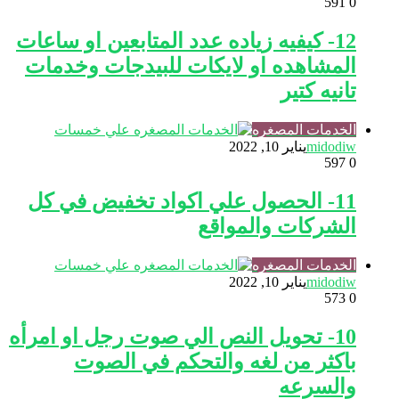
591
0
12- كيفيه زياده عدد المتابعين او ساعات
المشاهده او لايكات للبيدجات وخدمات
تانيه كتير
الخدمات المصغره
midodiw
يناير 10, 2022
597
0
11- الحصول علي اكواد تخفيض في كل
الشركات والمواقع
الخدمات المصغره
midodiw
يناير 10, 2022
573
0
10- تحويل النص الي صوت رجل او امرأه
باكثر من لغه والتحكم في الصوت
والسرعه