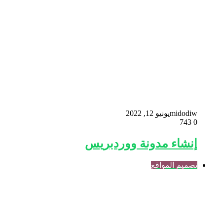
midodiw
يونيو 12, 2022
743
0
إنشاء مدونة ووردبريس
تصميم المواقع