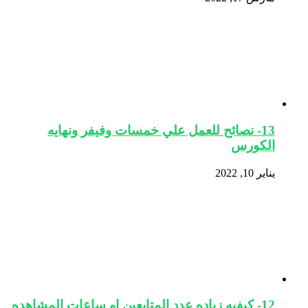
13- نصائح للعمل علي خمسات وفيفر ونهايه
الكورس
يناير 10, 2022
12- كيفيه زياده عدد المتابعين او ساعات المشاهده