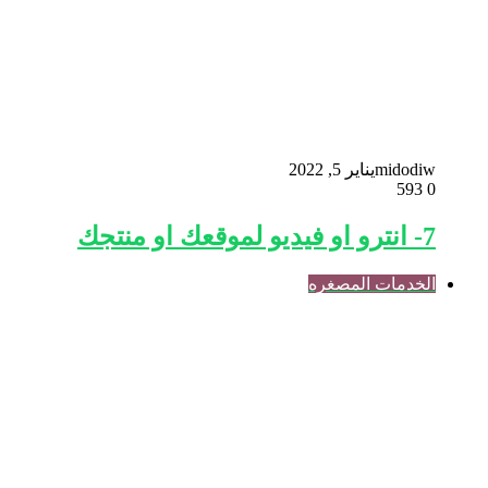
midodiw
يناير 5, 2022
593
0
7- انترو او فيديو لموقعك او منتجك
الخدمات المصغره