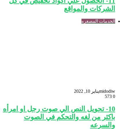
11- الحصول علي اكواد تخفيض في كل
الشركات والمواقع
الخدمات المصغره
midodiw
يناير 10, 2022
573
0
10- تحويل النص الي صوت رجل او امرأه
باكثر من لغه والتحكم في الصوت
والسرعه