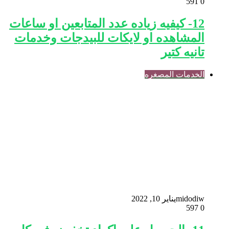
591
0
12- كيفيه زياده عدد المتابعين او ساعات
المشاهده او لايكات للبيدجات وخدمات
تانيه كتير
الخدمات المصغره
midodiw
يناير 10, 2022
597
0