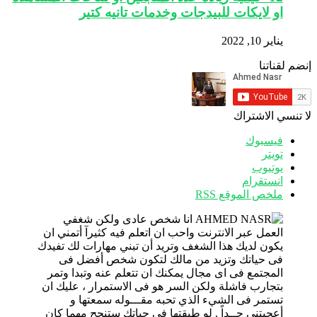
او لايكات للبيدجات وخدمات تانيه كتير
يناير 10, 2022
إنضم لقناتنا
لا تنسي الاشتراك
فيسبوك
تويتر
يوتيوب
انستقرام
ملخص الموقع RSS