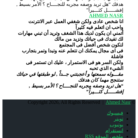
AHMED NASR
انا شخص عادى ولكن شغفي العمل عبر الانترنت
واحب ان اتعلم فيه كثيرآ
أتمني ان يكون لديك هذا الشغف وتريد أن تبني مهارات
لك تفيدك فى حياتك وتزيد من مالك
لتكون شخص أفضل فى المجتمع
فى اى مجال يمكنك ان تتعلم عنه وتبدا وتمر بتجارب
فاشلة
ولكن السر هو فى الاستمرار ، عليك ان تستمر فى
الشيء الذي تحبه
مقـــوله سمعتها و أعجبتني جــداً , لو طبقتها في حياتك
ستنجح مهما كان هدفك
“هل تريد وصفه مجربه للنجــــاح ؟ الأمر بسيط ,
إفشـــــل كثـــيراً”
Ahmed Nasr
© Copyright 2026, All Rights Reserved |
فيسبوك
تويتر
يوتيوب
انستقرام
ملخص الموقع RSS