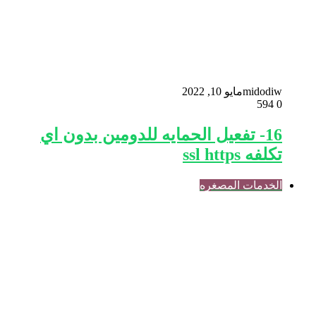
midodiw
مايو 10, 2022
594
0
16- تفعيل الحمايه للدومين بدون اي
تكلفه ssl https
الخدمات المصغره