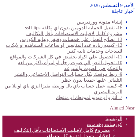
الأحد, 9 أغسطس 2026
أخبار عاجلة
إنشاء مدونة ووردبريس
16- تفعيل الحمايه للدومين بدون اي تكلفه ssl https
مشروع كامل لافيليت الاستضافات بأقل التكاليف
13- نصائح للعمل علي خمسات وفيفر ونهايه الكورس
12- كيفيه زياده عدد المتابعين او ساعات المشاهده او لايكات
للبيدجات وخدمات تانيه كتير
11- الحصول علي اكواد تخفيض في كل الشركات والمواقع
10- تحويل النص الي صوت رجل او امرأه باكثر من لغه
والتحكم في الصوت والسرعه
9- ربط موقعك بكل حسابات التواصل الاجتماعي والنشر
التلقائي عليها جميعا بدون حظر
8- كيفيه عمل حساب باي بال وربطه بفيزا ايزي باي او يلا من
البريد المصري
7- انترو او فيديو لموقعك او منتجك
Ahmed Nasr
الرئيسية
كورسات وخدمات
مشروع كامل لافيليت الاستضافات بأقل التكاليف
اعلانات جوجل ادز بشكل احترافي