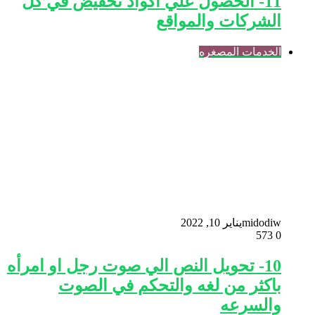
11- الحصول علي اكواد تخفيض في كل
الشركات والمواقع
الخدمات المصغره
midodiw
يناير 10, 2022
573
0
10- تحويل النص الي صوت رجل او امرأه
باكثر من لغه والتحكم في الصوت
والسرعه