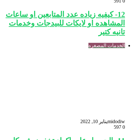
591
0
12- كيفيه زياده عدد المتابعين او ساعات
المشاهده او لايكات للبيدجات وخدمات
تانيه كتير
الخدمات المصغره
midodiw
يناير 10, 2022
597
0