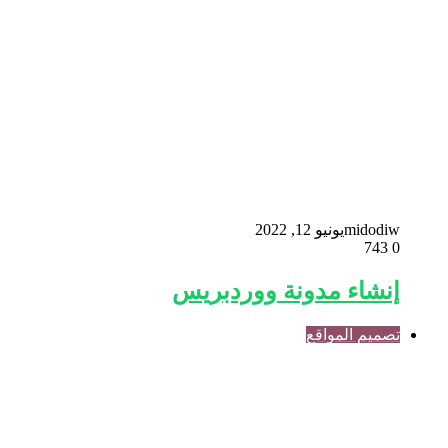
midodiw
يونيو 12, 2022
743
0
إنشاء مدونة ووردبريس
تصميم المواقع