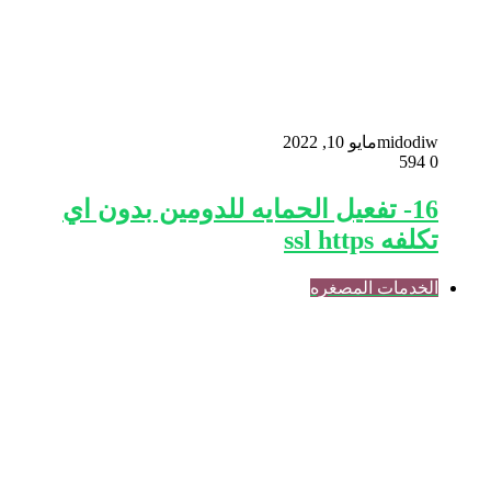
midodiw
مايو 10, 2022
594
0
16- تفعيل الحمايه للدومين بدون اي
تكلفه ssl https
الخدمات المصغره