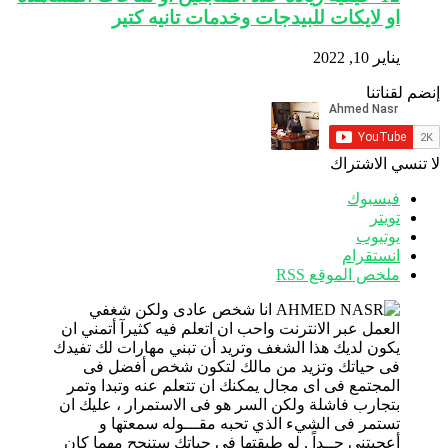
او لايكات للبيدجات وخدمات تانيه كتير
يناير 10, 2022
إنضم لقناتنا
لا تنسي الاشتراك
فيسبوك
تويتر
يوتيوب
انستقرام
ملخص الموقع RSS