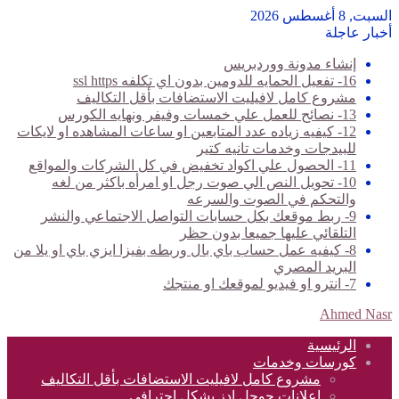
السبت, 8 أغسطس 2026
أخبار عاجلة
إنشاء مدونة ووردبريس
16- تفعيل الحمايه للدومين بدون اي تكلفه ssl https
مشروع كامل لافيليت الاستضافات بأقل التكاليف
13- نصائح للعمل علي خمسات وفيفر ونهايه الكورس
12- كيفيه زياده عدد المتابعين او ساعات المشاهده او لايكات
للبيدجات وخدمات تانيه كتير
11- الحصول علي اكواد تخفيض في كل الشركات والمواقع
10- تحويل النص الي صوت رجل او امرأه باكثر من لغه
والتحكم في الصوت والسرعه
9- ربط موقعك بكل حسابات التواصل الاجتماعي والنشر
التلقائي عليها جميعا بدون حظر
8- كيفيه عمل حساب باي بال وربطه بفيزا ايزي باي او يلا من
البريد المصري
7- انترو او فيديو لموقعك او منتجك
Ahmed Nasr
الرئيسية
كورسات وخدمات
مشروع كامل لافيليت الاستضافات بأقل التكاليف
اعلانات جوجل ادز بشكل احترافي