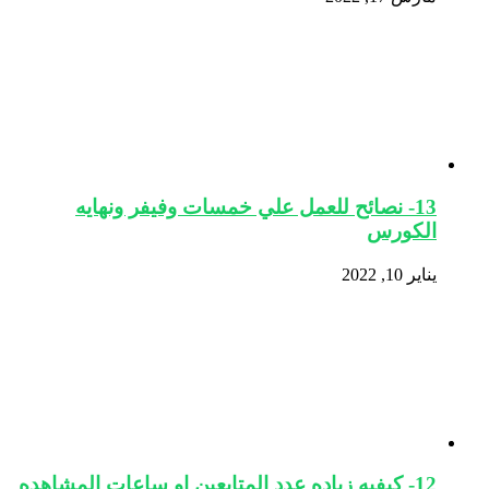
13- نصائح للعمل علي خمسات وفيفر ونهايه
الكورس
يناير 10, 2022
12- كيفيه زياده عدد المتابعين او ساعات المشاهده