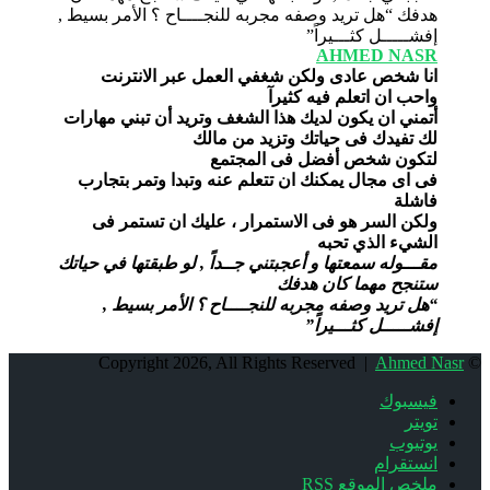
AHMED NASR
انا شخص عادى ولكن شغفي العمل عبر الانترنت
واحب ان اتعلم فيه كثيرآ
أتمني ان يكون لديك هذا الشغف وتريد أن تبني مهارات
لك تفيدك فى حياتك وتزيد من مالك
لتكون شخص أفضل فى المجتمع
فى اى مجال يمكنك ان تتعلم عنه وتبدا وتمر بتجارب
فاشلة
ولكن السر هو فى الاستمرار ، عليك ان تستمر فى
الشيء الذي تحبه
مقـــوله سمعتها و أعجبتني جــداً , لو طبقتها في حياتك
ستنجح مهما كان هدفك
“هل تريد وصفه مجربه للنجــــاح ؟ الأمر بسيط ,
إفشـــــل كثـــيراً”
Ahmed Nasr
© Copyright 2026, All Rights Reserved |
فيسبوك
تويتر
يوتيوب
انستقرام
ملخص الموقع RSS