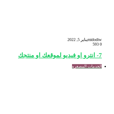
midodiw
يناير 5, 2022
593
0
7- انترو او فيديو لموقعك او منتجك
الخدمات المصغره