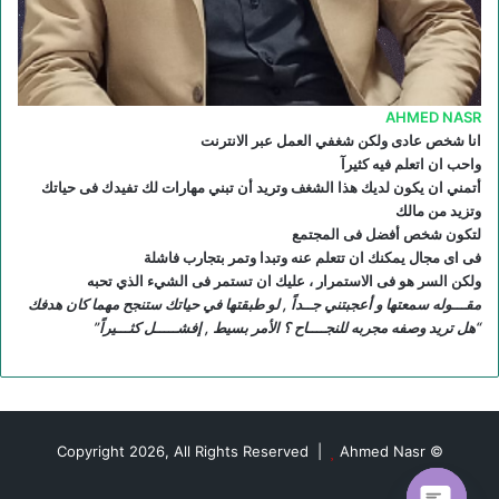
S
AHMED NASR
انا شخص عادى ولكن شغفي العمل عبر الانترنت
واحب ان اتعلم فيه كثيرآ
أتمني ان يكون لديك هذا الشغف وتريد أن تبني مهارات لك تفيدك فى حياتك
وتزيد من مالك
لتكون شخص أفضل فى المجتمع
فى اى مجال يمكنك ان تتعلم عنه وتبدا وتمر بتجارب فاشلة
ولكن السر هو فى الاستمرار ، عليك ان تستمر فى الشيء الذي تحبه
مقـــوله سمعتها و أعجبتني جــداً , لو طبقتها في حياتك ستنجح مهما كان هدفك
“هل تريد وصفه مجربه للنجــــاح ؟ الأمر بسيط , إفشـــــل كثـــيراً”
Ahmed Nasr
© Copyright 2026, All Rights Reserved |