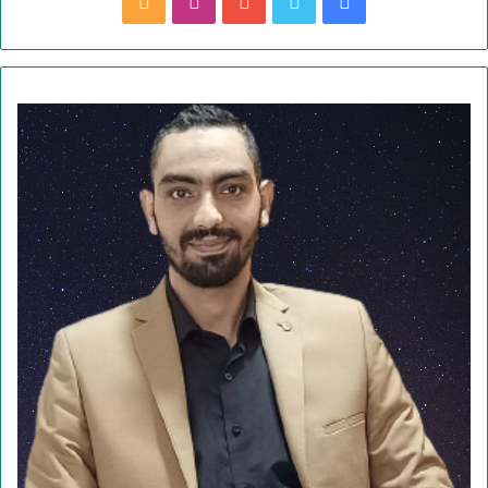
ف
ت
ي
ا
م
ي
و
و
ن
ل
س
ي
ت
س
خ
ب
ت
ي
ت
ص
و
ر
و
ق
ا
ك
ب
ر
ل
ا
م
م
و
ق
ع
R
S