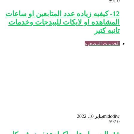
591
0
12- كيفيه زياده عدد المتابعين او ساعات
المشاهده او لايكات للبيدجات وخدمات
تانيه كتير
الخدمات المصغره
midodiw
يناير 10, 2022
597
0