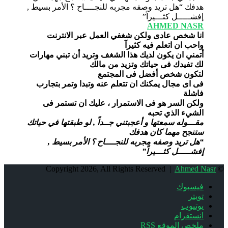
AHMED NASR
انا شخص عادى ولكن شغفي العمل عبر الانترنت
واحب ان اتعلم فيه كثيرآ
أتمني ان يكون لديك هذا الشغف وتريد أن تبني مهارات
لك تفيدك فى حياتك وتزيد من مالك
لتكون شخص أفضل فى المجتمع
فى اى مجال يمكنك ان تتعلم عنه وتبدا وتمر بتجارب
فاشلة
ولكن السر هو فى الاستمرار ، عليك ان تستمر فى
الشيء الذي تحبه
مقـــوله سمعتها و أعجبتني جــداً , لو طبقتها في حياتك
ستنجح مهما كان هدفك
“هل تريد وصفه مجربه للنجــــاح ؟ الأمر بسيط ,
إفشـــــل كثـــيراً”
Ahmed Nasr
© Copyright 2026, All Rights Reserved |
فيسبوك
تويتر
يوتيوب
انستقرام
ملخص الموقع RSS