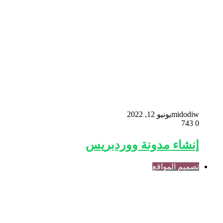
midodiw
يونيو 12, 2022
743
0
إنشاء مدونة ووردبريس
تصميم المواقع