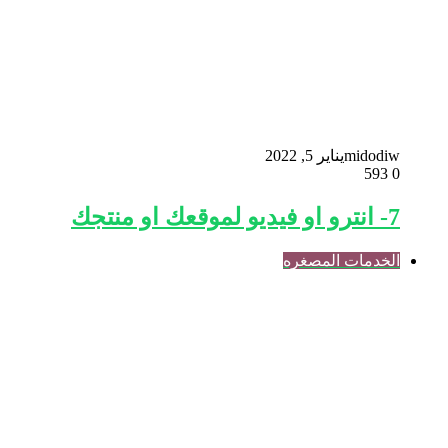
midodiw
يناير 5, 2022
593
0
7- انترو او فيديو لموقعك او منتجك
الخدمات المصغره