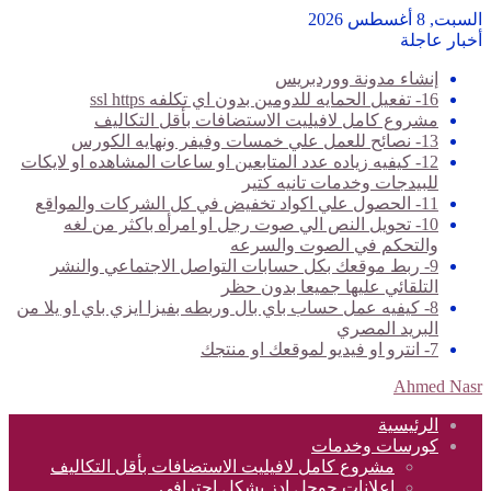
السبت, 8 أغسطس 2026
أخبار عاجلة
إنشاء مدونة ووردبريس
16- تفعيل الحمايه للدومين بدون اي تكلفه ssl https
مشروع كامل لافيليت الاستضافات بأقل التكاليف
13- نصائح للعمل علي خمسات وفيفر ونهايه الكورس
12- كيفيه زياده عدد المتابعين او ساعات المشاهده او لايكات
للبيدجات وخدمات تانيه كتير
11- الحصول علي اكواد تخفيض في كل الشركات والمواقع
10- تحويل النص الي صوت رجل او امرأه باكثر من لغه
والتحكم في الصوت والسرعه
9- ربط موقعك بكل حسابات التواصل الاجتماعي والنشر
التلقائي عليها جميعا بدون حظر
8- كيفيه عمل حساب باي بال وربطه بفيزا ايزي باي او يلا من
البريد المصري
7- انترو او فيديو لموقعك او منتجك
Ahmed Nasr
الرئيسية
كورسات وخدمات
مشروع كامل لافيليت الاستضافات بأقل التكاليف
اعلانات جوجل ادز بشكل احترافي