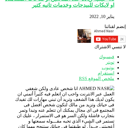
او لايكات للبيدجات وخدمات تانيه كتير
يناير 10, 2022
إنضم لقناتنا
لا تنسي الاشتراك
فيسبوك
تويتر
يوتيوب
انستقرام
ملخص الموقع RSS