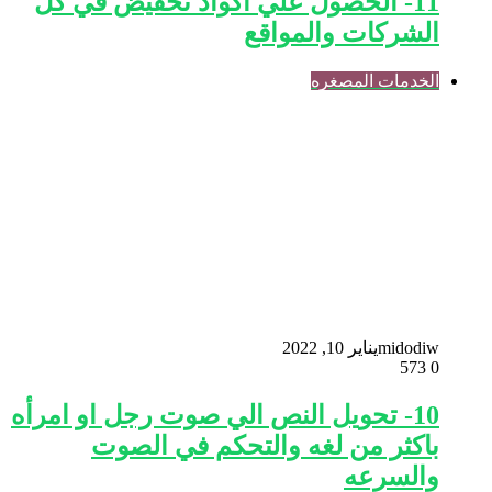
11- الحصول علي اكواد تخفيض في كل
الشركات والمواقع
الخدمات المصغره
midodiw
يناير 10, 2022
573
0
10- تحويل النص الي صوت رجل او امرأه
باكثر من لغه والتحكم في الصوت
والسرعه