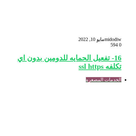
midodiw
مايو 10, 2022
594
0
16- تفعيل الحمايه للدومين بدون اي
تكلفه ssl https
الخدمات المصغره