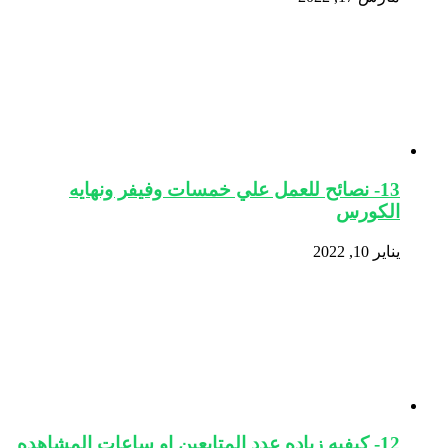
13- نصائح للعمل علي خمسات وفيفر ونهايه
الكورس
يناير 10, 2022
12- كيفيه زياده عدد المتابعين او ساعات المشاهده