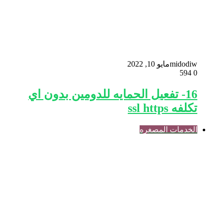
midodiw
مايو 10, 2022
594
0
16- تفعيل الحمايه للدومين بدون اي
تكلفه ssl https
الخدمات المصغره