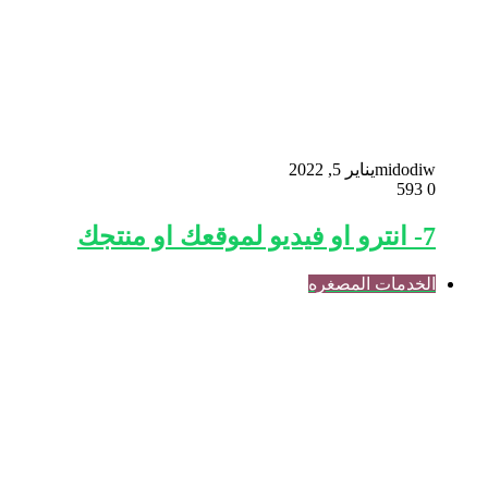
midodiw
يناير 5, 2022
593
0
7- انترو او فيديو لموقعك او منتجك
الخدمات المصغره