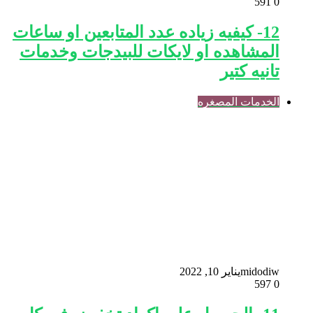
591
0
12- كيفيه زياده عدد المتابعين او ساعات
المشاهده او لايكات للبيدجات وخدمات
تانيه كتير
الخدمات المصغره
midodiw
يناير 10, 2022
597
0