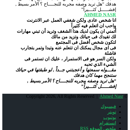
AHMED NASR
انا شخص عادى ولكن شغفي العمل عبر الانترنت
واحب ان اتعلم فيه كثيرآ
أتمني ان يكون لديك هذا الشغف وتريد أن تبني مهارات
لك تفيدك فى حياتك وتزيد من مالك
لتكون شخص أفضل فى المجتمع
فى اى مجال يمكنك ان تتعلم عنه وتبدا وتمر بتجارب
فاشلة
ولكن السر هو فى الاستمرار ، عليك ان تستمر فى
الشيء الذي تحبه
مقـــوله سمعتها و أعجبتني جــداً , لو طبقتها في حياتك
ستنجح مهما كان هدفك
“هل تريد وصفه مجربه للنجــــاح ؟ الأمر بسيط ,
إفشـــــل كثـــيراً”
Ahmed Nasr
© Copyright 2026, All Rights Reserved |
فيسبوك
تويتر
يوتيوب
انستقرام
ملخص الموقع RSS