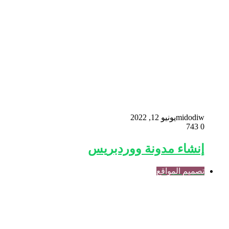
midodiw
يونيو 12, 2022
743
0
إنشاء مدونة ووردبريس
تصميم المواقع