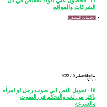
11- الحصول علي اكواد تخفيض في كل
الشركات والمواقع
الخدمات المصغره
midodiw
يناير 10, 2022
573
0
10- تحويل النص الي صوت رجل او امرأه
باكثر من لغه والتحكم في الصوت
والسرعه