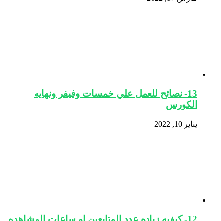
13- نصائح للعمل علي خمسات وفيفر ونهايه
الكورس
يناير 10, 2022
12- كيفيه زياده عدد المتابعين او ساعات المشاهده