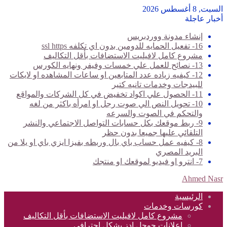
السبت, 8 أغسطس 2026
أخبار عاجلة
إنشاء مدونة ووردبريس
16- تفعيل الحمايه للدومين بدون اي تكلفه ssl https
مشروع كامل لافيليت الاستضافات بأقل التكاليف
13- نصائح للعمل علي خمسات وفيفر ونهايه الكورس
12- كيفيه زياده عدد المتابعين او ساعات المشاهده او لايكات
للبيدجات وخدمات تانيه كتير
11- الحصول علي اكواد تخفيض في كل الشركات والمواقع
10- تحويل النص الي صوت رجل او امرأه باكثر من لغه
والتحكم في الصوت والسرعه
9- ربط موقعك بكل حسابات التواصل الاجتماعي والنشر
التلقائي عليها جميعا بدون حظر
8- كيفيه عمل حساب باي بال وربطه بفيزا ايزي باي او يلا من
البريد المصري
7- انترو او فيديو لموقعك او منتجك
Ahmed Nasr
الرئيسية
كورسات وخدمات
مشروع كامل لافيليت الاستضافات بأقل التكاليف
اعلانات جوجل ادز بشكل احترافي