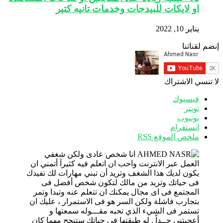
او لايكات للبيدجات وخدمات تانيه كتير
يناير 10, 2022
إنضم لقناتنا
لا تنسي الاشتراك
فيسبوك
تويتر
يوتيوب
انستقرام
ملخص الموقع RSS