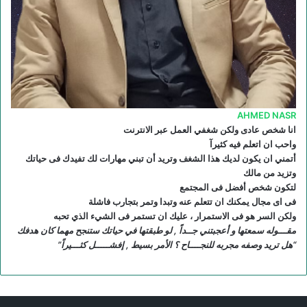
R
S
S
AHMED NASR
انا شخص عادى ولكن شغفي العمل عبر الانترنت
واحب ان اتعلم فيه كثيرآ
أتمني ان يكون لديك هذا الشغف وتريد أن تبني مهارات لك تفيدك فى حياتك
وتزيد من مالك
لتكون شخص أفضل فى المجتمع
فى اى مجال يمكنك ان تتعلم عنه وتبدا وتمر بتجارب فاشلة
ولكن السر هو فى الاستمرار ، عليك ان تستمر فى الشيء الذي تحبه
مقـــوله سمعتها و أعجبتني جــداً , لو طبقتها في حياتك ستنجح مهما كان هدفك
“هل تريد وصفه مجربه للنجــــاح ؟ الأمر بسيط , إفشـــــل كثـــيراً”