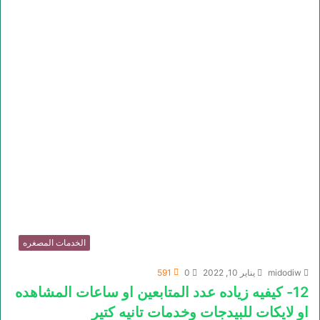
الخدمات المصغره
midodiw
يناير 10, 2022
0
591
12- كيفيه زياده عدد المتابعين او ساعات المشاهده
او لايكات للبيدجات وخدمات تانيه كتير