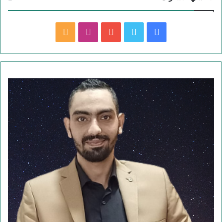
ف
ت
ي
ا
م
ي
و
و
ن
ل
س
ي
ت
س
خ
ب
ت
ي
ت
ص
و
ر
و
ق
ا
ك
ب
ر
ل
ا
م
م
و
ق
ع