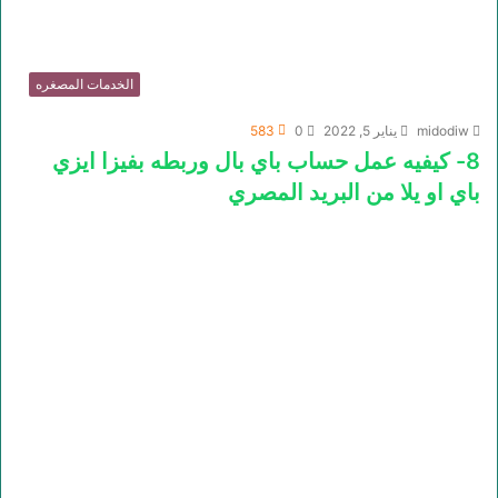
الخدمات المصغره
midodiw
يناير 5, 2022
0
583
8- كيفيه عمل حساب باي بال وربطه بفيزا ايزي
باي او يلا من البريد المصري