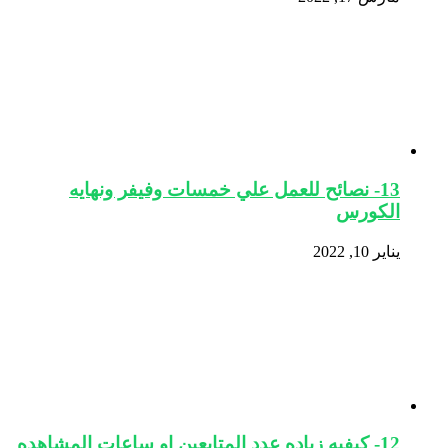
13- نصائح للعمل علي خمسات وفيفر ونهايه
الكورس
يناير 10, 2022
12- كيفيه زياده عدد المتابعين او ساعات المشاهده