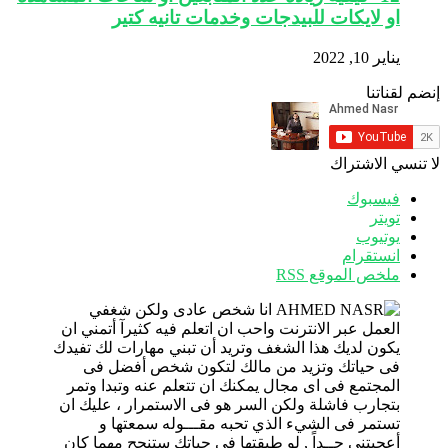
او لايكات للبيدجات وخدمات تانيه كتير
يناير 10, 2022
إنضم لقناتنا
لا تنسي الاشتراك
فيسبوك
تويتر
يوتيوب
انستقرام
ملخص الموقع RSS