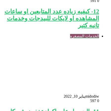
591
0
12- كيفيه زياده عدد المتابعين او ساعات
المشاهده او لايكات للبيدجات وخدمات
تانيه كتير
الخدمات المصغره
midodiw
يناير 10, 2022
597
0