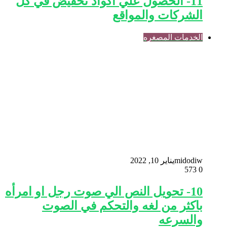
11- الحصول علي اكواد تخفيض في كل
الشركات والمواقع
الخدمات المصغره
midodiw
يناير 10, 2022
573
0
10- تحويل النص الي صوت رجل او امرأه
باكثر من لغه والتحكم في الصوت
والسرعه