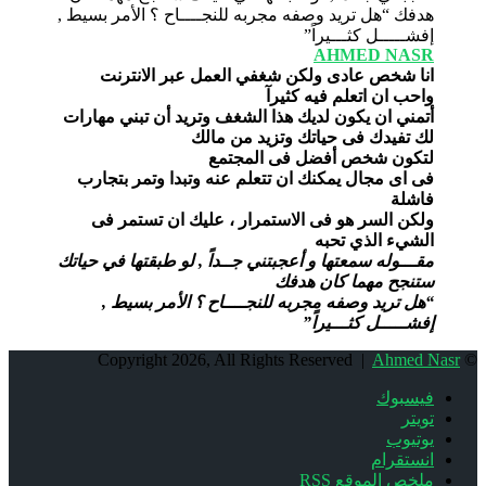
AHMED NASR
انا شخص عادى ولكن شغفي العمل عبر الانترنت
واحب ان اتعلم فيه كثيرآ
أتمني ان يكون لديك هذا الشغف وتريد أن تبني مهارات
لك تفيدك فى حياتك وتزيد من مالك
لتكون شخص أفضل فى المجتمع
فى اى مجال يمكنك ان تتعلم عنه وتبدا وتمر بتجارب
فاشلة
ولكن السر هو فى الاستمرار ، عليك ان تستمر فى
الشيء الذي تحبه
مقـــوله سمعتها و أعجبتني جــداً , لو طبقتها في حياتك
ستنجح مهما كان هدفك
“هل تريد وصفه مجربه للنجــــاح ؟ الأمر بسيط ,
إفشـــــل كثـــيراً”
Ahmed Nasr
© Copyright 2026, All Rights Reserved |
فيسبوك
تويتر
يوتيوب
انستقرام
ملخص الموقع RSS