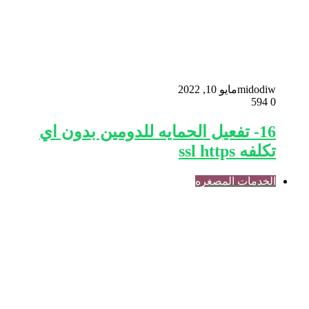
midodiw
مايو 10, 2022
594
0
16- تفعيل الحمايه للدومين بدون اي
تكلفه ssl https
الخدمات المصغره