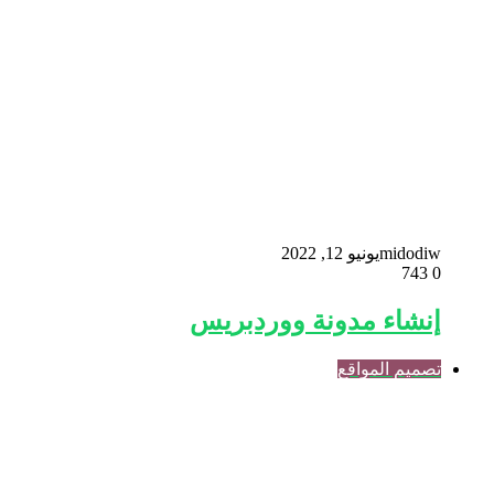
midodiw
يونيو 12, 2022
743
0
إنشاء مدونة ووردبريس
تصميم المواقع