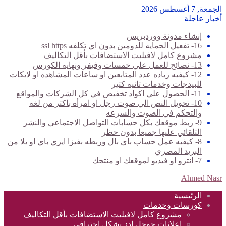
الجمعة, 7 أغسطس 2026
أخبار عاجلة
إنشاء مدونة ووردبريس
16- تفعيل الحمايه للدومين بدون اي تكلفه ssl https
مشروع كامل لافيليت الاستضافات بأقل التكاليف
13- نصائح للعمل علي خمسات وفيفر ونهايه الكورس
12- كيفيه زياده عدد المتابعين او ساعات المشاهده او لايكات
للبيدجات وخدمات تانيه كتير
11- الحصول علي اكواد تخفيض في كل الشركات والمواقع
10- تحويل النص الي صوت رجل او امرأه باكثر من لغه
والتحكم في الصوت والسرعه
9- ربط موقعك بكل حسابات التواصل الاجتماعي والنشر
التلقائي عليها جميعا بدون حظر
8- كيفيه عمل حساب باي بال وربطه بفيزا ايزي باي او يلا من
البريد المصري
7- انترو او فيديو لموقعك او منتجك
Ahmed Nasr
الرئيسية
كورسات وخدمات
مشروع كامل لافيليت الاستضافات بأقل التكاليف
اعلانات جوجل ادز بشكل احترافي