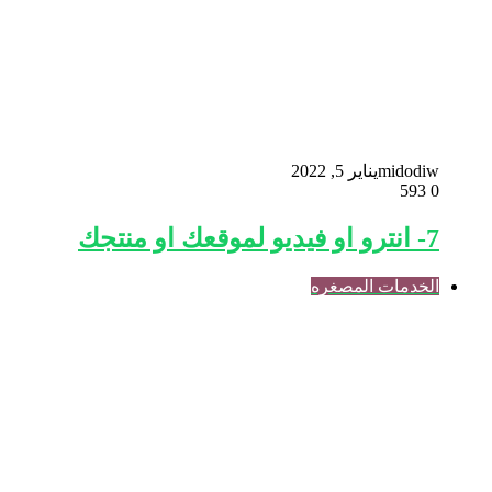
midodiw
يناير 5, 2022
593
0
7- انترو او فيديو لموقعك او منتجك
الخدمات المصغره