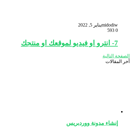
midodiw
يناير 5, 2022
593
0
7- انترو او فيديو لموقعك او منتجك
الصفحة التالية
أخر المقالات
إنشاء مدونة ووردبريس