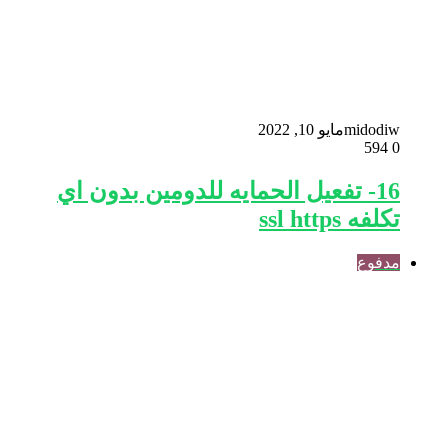
midodiw
مايو 10, 2022
594
0
16- تفعيل الحمايه للدومين بدون اي
تكلفه ssl https
مدفوع