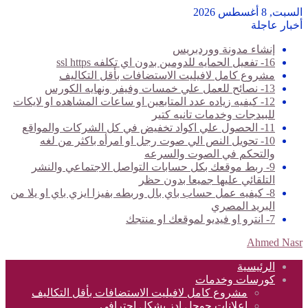
السبت, 8 أغسطس 2026
أخبار عاجلة
إنشاء مدونة ووردبريس
16- تفعيل الحمايه للدومين بدون اي تكلفه ssl https
مشروع كامل لافيليت الاستضافات بأقل التكاليف
13- نصائح للعمل علي خمسات وفيفر ونهايه الكورس
12- كيفيه زياده عدد المتابعين او ساعات المشاهده او لايكات
للبيدجات وخدمات تانيه كتير
11- الحصول علي اكواد تخفيض في كل الشركات والمواقع
10- تحويل النص الي صوت رجل او امرأه باكثر من لغه
والتحكم في الصوت والسرعه
9- ربط موقعك بكل حسابات التواصل الاجتماعي والنشر
التلقائي عليها جميعا بدون حظر
8- كيفيه عمل حساب باي بال وربطه بفيزا ايزي باي او يلا من
البريد المصري
7- انترو او فيديو لموقعك او منتجك
Ahmed Nasr
الرئيسية
كورسات وخدمات
مشروع كامل لافيليت الاستضافات بأقل التكاليف
اعلانات جوجل ادز بشكل احترافي