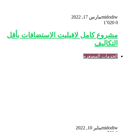
midodiw
مارس 17, 2022
1٬020
0
مشروع كامل لافيليت الاستضافات بأقل
التكاليف
الخدمات المصغره
midodiw
يناير 10, 2022