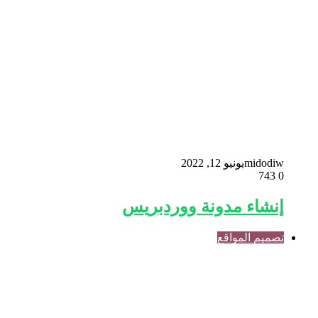
midodiw
يونيو 12, 2022
743
0
إنشاء مدونة ووردبريس
تصميم المواقع