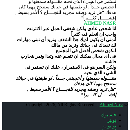
AHMED NASR
انا شخص عادى ولكن شغفي العمل عبر الانترنت
واحب ان اتعلم فيه كثيرآ
أتمني ان يكون لديك هذا الشغف وتريد أن تبني مهارات
لك تفيدك فى حياتك وتزيد من مالك
لتكون شخص أفضل فى المجتمع
فى اى مجال يمكنك ان تتعلم عنه وتبدا وتمر بتجارب
فاشلة
ولكن السر هو فى الاستمرار ، عليك ان تستمر فى
الشيء الذي تحبه
مقـــوله سمعتها و أعجبتني جــداً , لو طبقتها في حياتك
ستنجح مهما كان هدفك
“هل تريد وصفه مجربه للنجــــاح ؟ الأمر بسيط ,
إفشـــــل كثـــيراً”
Ahmed Nasr
© Copyright 2026, All Rights Reserved |
فيسبوك
تويتر
يوتيوب